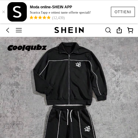
Moda online-SHEIN APP
×
OTTIENI
Scarica l'app e ottieni tante offerte speciali!
(12,439)