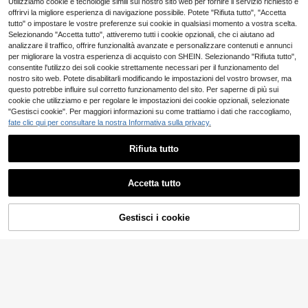
21
38 left
Utilizziamo cookie e tecnologie simili sul nostro sito web per fornire il servizio richiesto e
.98€
gazzi e adolescenti in verde oliva, n
cio e pantaloni a maniche lunghe, c
17
offrirvi la migliore esperienza di navigazione possibile. Potete "Rifiuta tutto", "Accetta
.86€
-29%
25.48€
ero, bianco con pantaloni della tuta
omodi
tutto" o impostare le vostre preferenze sui cookie in qualsiasi momento a vostra scelta.
marroni, foderati in pile, versatili e m
Selezionando "Accetta tutto", attiveremo tutti i cookie opzionali, che ci aiutano ad
inimalisti, adatti per autunno, invern
analizzare il traffico, offrire funzionalità avanzate e personalizzare contenuti e annunci
o, scuola, casa, uso quotidiano, spo
rt, festa di compleanno, uscite
per migliorare la vostra esperienza di acquisto con SHEIN. Selezionando "Rifiuta tutto",
consentite l'utilizzo dei soli cookie strettamente necessari per il funzionamento del
nostro sito web. Potete disabilitarli modificando le impostazioni del vostro browser, ma
questo potrebbe influire sul corretto funzionamento del sito. Per saperne di più sui
cookie che utilizziamo e per regolare le impostazioni dei cookie opzionali, selezionate
"Gestisci cookie". Per maggiori informazioni su come trattiamo i dati che raccogliamo,
fate clic qui per consultare la nostra Informativa sulla privacy.
Rifiuta tutto
Accetta tutto
Gestisci i cookie
AGGIUNGI AL CARRELLO
9
Vacaura
Vacaura 2 pezzi Giac
Casuvi Kids
Magazzino EU
19
ca e pantaloni con coulisse casual
SHEIN Casuvi Kids 2 p
.97€
Magazzino EU
sportivi per ragazzi adolescenti, co
9
ezzi/set Maglietta a girocollo con st
.27€
-35%
14.48€
n strisce bianche su nero, adatti per
ampa a lettere e pantaloni sportivi c
4-7 giorni lavorativi
attività all'aperto in autunno/invern
asual per ragazzi adolescenti
4-7 giorni lavorativi
o