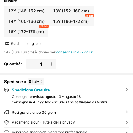
a dritti e morbidi, adatti per lo stile di vita urba
Misure
no
12Y
(146-152 cm)
13Y
(152-160 cm)
36 left
14Y
(160-166 cm)
15Y
(166-172 cm)
38 left
16Y
(172-178 cm)
Guida alle taglie
14Y (160-166 cm) è idoneo per
consegna in 4-7 gg lav
Quantità:
Spedisce a
Italy
Spedizione Gratuita
Consegna prevista:
agosto 13 - agosto 18
consegna in 4-7 gg lav: esclude i fine settimana e i festivi
Resi gratuiti entro 30 giorni
Pagamenti sicuri · Tutela della privacy
Venduto e spedito dal venditore professionale: