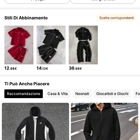
19K Follower
4.76
Stili Di Abbinamento
Scelte corrispondenti
19K Follower
4.76
19K Follower
4.76
12
14
36
.98€
.13€
.98€
19K Follower
4.76
Ti Può Anche Piacere
Raccomandazione
Casa & Vita
Neonati
Giocattoli e Giochi
Fo
19K Follower
4.76
19K Follower
4.76
19K Follower
4.76