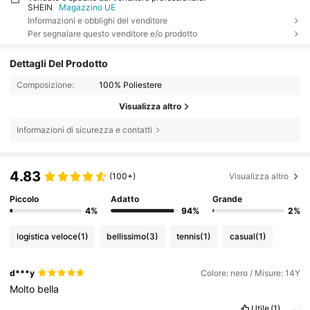
SHEIN
Magazzino UE
Informazioni e obblighi del venditore
Per segnalare questo venditore e/o prodotto
Dettagli Del Prodotto
Composizione:
100% Poliestere
Visualizza altro
Informazioni di sicurezza e contatti
4.83
(100+)
Visualizza altro
Piccolo
Adatto
Grande
4%
94%
2%
logistica veloce
(1)
bellissimo
(3)
tennis
(1)
casual
(1)
d***y
Colore: nero / Misure: 14Y
Molto
bella
Utile
(1)