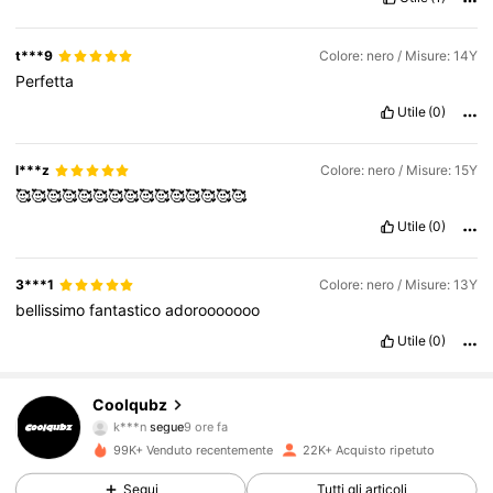
t***9
Colore: nero / Misure: 14Y
Perfetta
Utile
(0)
l***z
Colore: nero / Misure: 15Y
🥰🥰🥰🥰🥰🥰🥰🥰🥰🥰🥰🥰🥰🥰🥰
Utile
(0)
3***1
Colore: nero / Misure: 13Y
bellissimo
fantastico
adorooooooo
Utile
(0)
19K Follower
4.76
Coolqubz
k***n
segue
9 ore fa
e***0
sta navigando
99K+ Venduto recentemente
22K+ Acquisto ripetuto
19K Follower
4.76
Segui
Tutti gli articoli