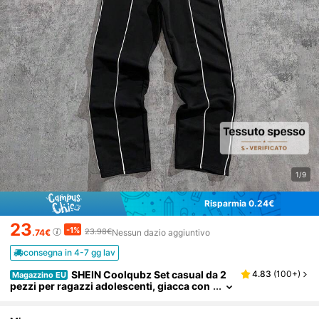
1/9
Risparmia 0.24€
23
-1%
23.98€
.74€
Nessun dazio aggiuntivo
consegna in 4-7 gg lav
SHEIN Coolqubz Set casual da 2
4.83
(
100+
)
Magazzino EU
pezzi per ragazzi adolescenti, giacca con
chiusura lampo e collo alto a righe bianch
e con design decostruito e pantaloni della tut