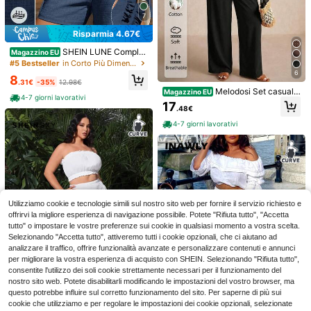
7
Risparmia 4.67€
SHEIN LUNE Complet
Magazzino EU
o estivo da donna in 2 pezzi blu na
#5 Bestseller
in Corto Più Dimensioni Co-ordini
vy taglie forti, set in lino stile boho
6
8
per vacanze e tempo libero, casual
.31€
-35%
12.98€
4
tinta unita con canotta e pantalonci
Melodosi Set casual d
Magazzino EU
4-7 giorni lavorativi
ni, coordinato loungewear Zanzea
a vacanza in due pezzi, taglia com
17
Risparmia 0.15€
.48€
oda, in tessuto, con blusa senza ma
niche a balze e linea ad A, e pantal
5
4-7 giorni lavorativi
SHEIN MOD CURVE
oni casual a gamba dritta. Outfit est
SHEIN Essnce Set di 2
ivo
Magazzino EU
SHEIN MOD Abito lun
Magazzino EU
leggings in pizzo e contrasto per do
(1000+)
go bianco ricamato da donna taglia
27
nne taglie forti, estivo
.80€
27.95€
comoda, set da 2 pezzi, stile bohém
10
.98€
ien con balze a più strati, adatto per
4-7 giorni lavorativi
appuntamenti, vacanze, picnic, spi
4-7 giorni lavorativi
aggia, outfit comodo
Utilizziamo cookie e tecnologie simili sul nostro sito web per fornire il servizio richiesto e
offrirvi la migliore esperienza di navigazione possibile. Potete "Rifiuta tutto", "Accetta
tutto" o impostare le vostre preferenze sui cookie in qualsiasi momento a vostra scelta.
Selezionando "Accetta tutto", attiveremo tutti i cookie opzionali, che ci aiutano ad
analizzare il traffico, offrire funzionalità avanzate e personalizzare contenuti e annunci
per migliorare la vostra esperienza di acquisto con SHEIN. Selezionando "Rifiuta tutto",
consentite l'utilizzo dei soli cookie strettamente necessari per il funzionamento del
nostro sito web. Potete disabilitarli modificando le impostazioni del vostro browser, ma
questo potrebbe influire sul corretto funzionamento del sito. Per saperne di più sui
cookie che utilizziamo e per regolare le impostazioni dei cookie opzionali, selezionate