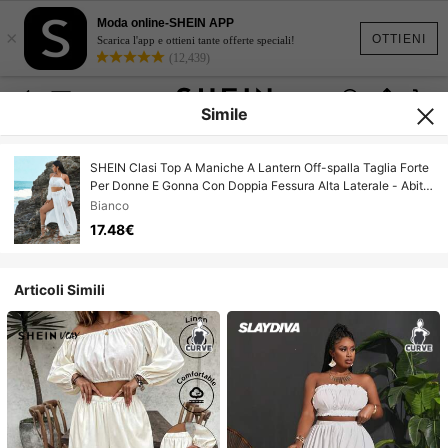
Moda online-SHEIN APP
×
OTTIENI
Scarica l'app e ottieni tante offerte speciali!
(12,439)
Simile
SHEIN Clasi Top A Maniche A Lantern Off-spalla Taglia Forte
Per Donne E Gonna Con Doppia Fessura Alta Laterale - Abiti
Da Spiaggia Con Tessuto Trasparente
Bianco
17.48€
Articoli Simili