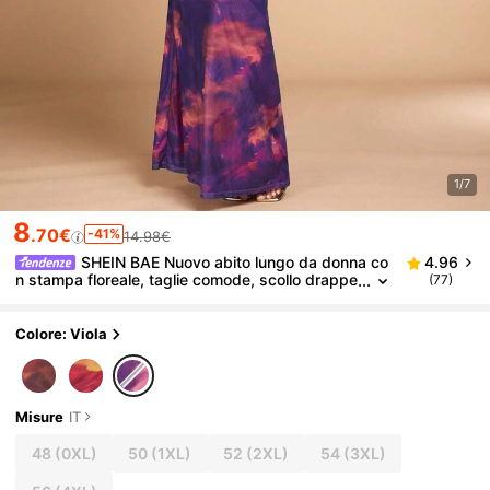
1/7
8
.70€
-41%
14.98€
SHEIN BAE Nuovo abito lungo da donna co
4.96
n stampa floreale, taglie comode, scollo drappe
(77)
ggiato, abito da spiaggia e vacanza sexy
Colore: Viola
Misure
IT
48
(0XL)
50
(1XL)
52
(2XL)
54
(3XL)