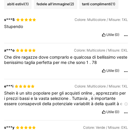
abiti estivi
(1)
fedele all'immagine
(2)
tanti complimenti
(1)
s***5
Colore: Multicolore / Misure: 1XL
Stupendo
Utile
(0)
a***o
Colore: Multicolore / Misure: 0XL
Che
dire
ragazze
dove
comprarlo
e
qualcosa
di
bellissimo
veste
benissimo
taglia
perfetta
per
me
che
sono
1
.
78
Utile
(0)
e***i
Colore: Multicolore / Misure: 1XL
Shein
è
un
sito
popolare
per
gli
acquisti
online
,
apprezzato
per
i
prezzi
bassi
e
la
vasta
selezione
.
Tuttavia
,
è
importante
essere
consapevoli
della
potenziale
variabilit
à
della
qualit
à
e
dei
problemi
legati
ai
resi
e
ai
rimborsi
.
Prima
di
acquistare
,
è
Utile
(0)
consigliabile
leggere
attentamente
le
recensioni
degli
altri
clienti
e
valutare
se
il
prodotto
e
il
brand
soddisfano
le
proprie
aspettative
.
s***y
Colore: Verde / Misure: 0XL