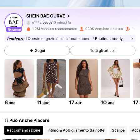
575K Follower
4.80
SHEIN BAE CURVE
e***z
segue
10 minuti fa
A***3
sta navigando
1.2M Venduto recentemente
920K Acquisto ripetuto
Follo
575K Follower
4.80
Questo negozio è selezionato come
「Boutique trendy」
Segui
Tutti gli articoli
575K Follower
4.80
575K Follower
4.80
575K Follower
4.80
6
11
17
10
17
.98€
.98€
.48€
.48€
575K Follower
4.80
Ti Può Anche Piacere
Raccomandazione
Intimo & Abbigliamento da notte
Scarpe
Acce
575K Follower
4.80