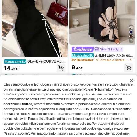
15
SHEIN Lady
SHEIN Lady Abito esti
Magazzino EU
vo casual con stampa floreale senz
#2 Bestseller
in Formale e serale Abiti taglie forti
GlowEve CURVE Abit
Magazzino EU
a maniche per taglie forti
o cheongsam lungo e aderente in st
9
14
.48€
.46€
ile cinese per taglie forti, con collett
o a contrasto di colore, spacco front
4-7 giorni lavorativi
4-7 giorni lavorativi
ale, elegante e alla moda per taglie
forti, sexy e grazioso. Adatto per l'u
Utilizziamo cookie e tecnologie simili sul nostro sito web per fornire il servizio richiesto e
so quotidiano, feste e vacanze.
offrirvi la migliore esperienza di navigazione possibile. Potete "Rifiuta tutto", "Accetta
tutto" o impostare le vostre preferenze sui cookie in qualsiasi momento a vostra scelta.
Selezionando "Accetta tutto", attiveremo tutti i cookie opzionali, che ci aiutano ad
analizzare il traffico, offrire funzionalità avanzate e personalizzare contenuti e annunci
Mostra articoli simili in magazzino
Vedi Tutto
per migliorare la vostra esperienza di acquisto con SHEIN. Selezionando "Rifiuta tutto",
consentite l'utilizzo dei soli cookie strettamente necessari per il funzionamento del
nostro sito web. Potete disabilitarli modificando le impostazioni del vostro browser, ma
questo potrebbe influire sul corretto funzionamento del sito. Per saperne di più sui
cookie che utilizziamo e per regolare le impostazioni dei cookie opzionali, selezionate
"Gestisci cookie". Per maggiori informazioni su come trattiamo i dati che raccogliamo,