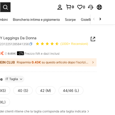
0
0
s Enter to select.
mbini
Biancheria intima e pigiameria
Scarpe
Gioielli E Accessori
Y Leggings Da Donna
z2312251285841356
(1000+ Recensioni)
8€
-2%
ICE AND AVAILABILITY
8.89€
Prezzo IVA e dazi inclusi
Risparmia
0.43€
su questo articolo dopo l'iscrizione.
re
IT Taglia
(XS)
40 (S)
42 (M)
44/46 (L)
(XL)
dei clienti ritiene che la taglia corrisponda alla taglia indicata