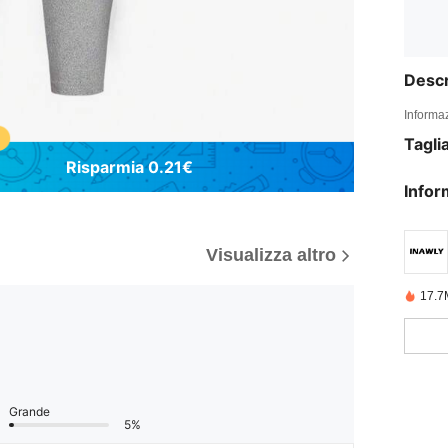
Descr
Informaz
Tagli
Risparmia 0.21€
Infor
Visualizza altro
17.7
Grande
5%