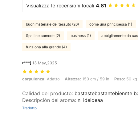
Visualizza le recensioni locali
4.81
buon materiale del tessuto (26)
come una principessa (1)
Spalline comode (2)
business (1)
abbigliamento da cas
funziona alla grande (4)
r***j
13 May,2025
corpulenza: Adatto, Altezza: 150 cm / 59 in, Peso: 50 kg / 110 lbs, C
corpulenza:
Adatto
Altezza:
150 cm / 59 in
Peso:
50 kg 
Calidad del producto
:
bastastebastantebiennte b
Descripción del aroma
:
ni ideideaa
Tradotto