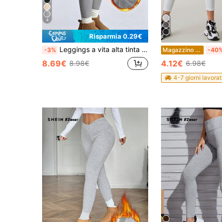
4
Risparmia 0.29€
Leggings a vita alta tinta unita da donna, pantaloni attillati da fitness, pantaloni morbidi da yoga, abbigliamento da donna, leggings primaverili da donna
-3%
Magazzino EU
-40
8.69€
4.12€
8.98€
6.98€
4-7 giorni lavorat