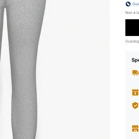
Gui
Non è la
Guadag
Sp