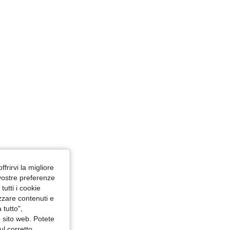
o, Misure: XL
ffrirvi la migliore
 vostre preferenze
utti i cookie
izzare contenuti e
 tutto",
o sito web. Potete
ul corretto