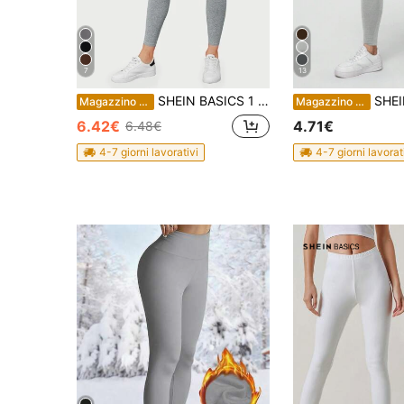
7
13
SHEIN BASICS 1 pezzo Leggings corti grigio melange estivi per donne
SHEIN Essnce Leggings sportivi cas
Magazzino EU
Magazzino EU
6.42€
4.71€
6.48€
4-7 giorni lavorativi
4-7 giorni lavorat