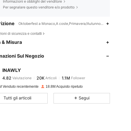
Informazioni e obblighi del venditore
Per segnalare questo venditore e/o prodotto
izione
Oktoberfest a Monaco,A coste,Primavera/Autunno (18-25 °C)
ioni di sicurezza e contatti
4.82
20K
1.1M
a & Misura
mazioni Sul Negozio
4.82
20K
1.1M
INAWLY
4.82
20K
1.1M
Valutazione
Articoli
Follower
m***5
pagato
1 giorno fa
M Venduto recentemente
18.8M Acquisto ripetuto
4.82
20K
1.1M
Tutti gli articoli
Segui
4.82
20K
1.1M
4.82
20K
1.1M