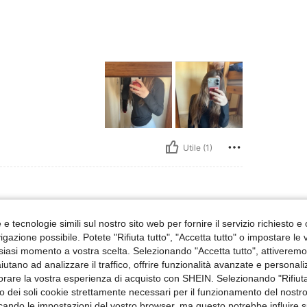
Utile (1)
ANCA: 106 cm / 42 in, GIROVITA: 74 cm / 29 in, Busto: 96 cm / 38 in, Colore: Bianc
/ 146 lbs
ANCA:
106 cm / 42 in
e tecnologie simili sul nostro sito web per fornire il servizio richiesto e o
anco
Misure:
XL
gazione possibile. Potete "Rifiuta tutto", "Accetta tutto" o impostare le
siasi momento a vostra scelta. Selezionando "Accetta tutto", attiveremo t
onsiglio
aiutano ad analizzare il traffico, offrire funzionalità avanzate e personal
orare la vostra esperienza di acquisto con SHEIN. Selezionando "Rifiuta
zzo dei soli cookie strettamente necessari per il funzionamento del nostr
ficando le impostazioni del vostro browser, ma questo potrebbe influire s