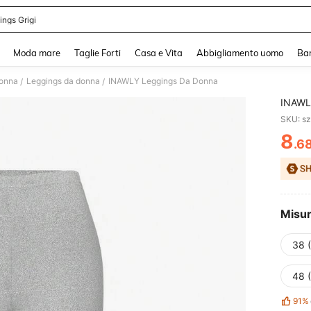
ings Grigi
and down arrow keys to navigate search Recente ricerca and Cerca e Trova. Pres
Moda mare
Taglie Forti
Casa e Vita
Abbigliamento uomo
Ba
Donna
Leggings da donna
INAWLY Leggings Da Donna
/
/
INAWL
SKU: s
8
.6
PR
Misu
38 
48 
91%