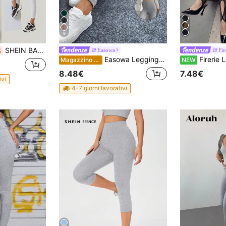
9
SHEIN BASICS Leggings Capri con Vita Elastica Tinta Unita Estivi per Donne
Easowa
Fir
%
Easowa Leggings casual con costina in pile da donna, vita alta
Firerie Leggings da donna semplici ed eleganti per uso quotidiano
Magazzino EU
NEW
8.48€
7.48€
ivi
4-7 giorni lavorativi