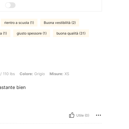
rientro a scuola (1)
Buona vestibilità (2)
a (1)
giusto spessore (1)
buona qualità (31)
olore: Grigio, Misure: XS
/ 110 lbs
Colore:
Grigio
Misure:
XS
astante bien
Utile (0)