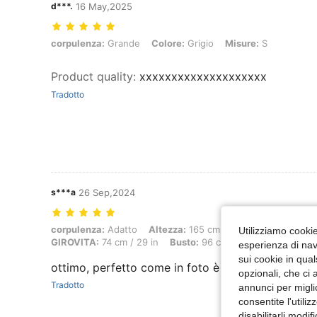
d***.
16 May,2025
corpulenza: Grande, Colore: Grigio, Misure: S
corpulenza:
Grande
Colore:
Grigio
Misure:
S
Product quality
:
xxxxxxxxxxxxxxxxxxxx
Tradotto
s***a
26 Sep,2024
corpulenza: Adatto, Altezza: 165 cm / 65 in, Peso: 66 kg / 146 lbs, 
corpulenza:
Adatto
Altezza:
165 cm / 65 in
Peso:
66 kg 
Utilizziamo cookie 
GIROVITA:
74 cm / 29 in
Busto:
96 cm / 38 in
Colore:
Bi
esperienza di navi
sui cookie in qual
ottimo, perfetto come in foto è molto utile e lo c
opzionali, che ci 
Tradotto
annunci per migli
consentite l'utili
disabilitarli modi