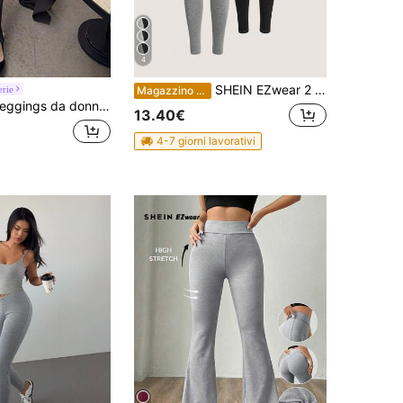
4
SHEIN EZwear 2 pezzi/Set Leggings casual e versatili per donna
erie
Magazzino EU
, casa e pendolarismo, neri lavorati a maglia, vita alta, aderenti, con taglio e staffa, nuovi leggings da donna per primavera ed estate
13.40€
4-7 giorni lavorativi