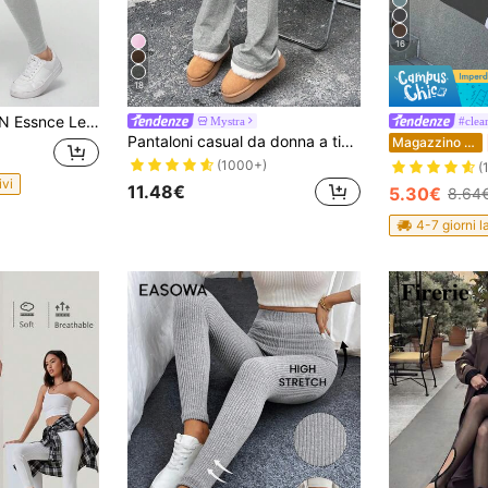
16
18
ual monocolore, pantaloni lunghi da donna versatili adatti per primavera e autunno
Mystra
#clea
Pantaloni casual da donna a tinta unita con vita ampia e svasati, leggings a vita alta con pieghe e gamba aderente per primavera e autunno
Magazzino EU
(1000+)
(
ivi
11.48€
5.30€
8.64
4-7 giorni l