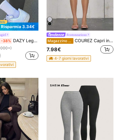
Risparmia 3.34€
ngirl
#cotonearioso
DAZY Leggings di colore tinta unita alla moda, adatti come collant estivi per le donne
COUREZ Capri in jersey di cotone a vita bassa / Abbigliamento autunnale Y2K per donne Abbigliamento invernale per donne Outfit autunnali per donne Abbigliamento sportivo Palestra
-38%
Magazzino EU
1000+)
7.98€
€
4-7 giorni lavorativi
avorativi