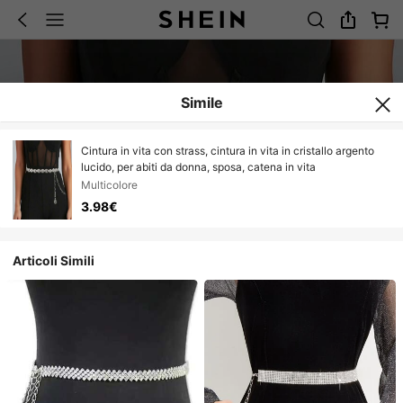
Simile
Cintura in vita con strass, cintura in vita in cristallo argento
lucido, per abiti da donna, sposa, catena in vita
Multicolore
3.98€
Articoli Simili