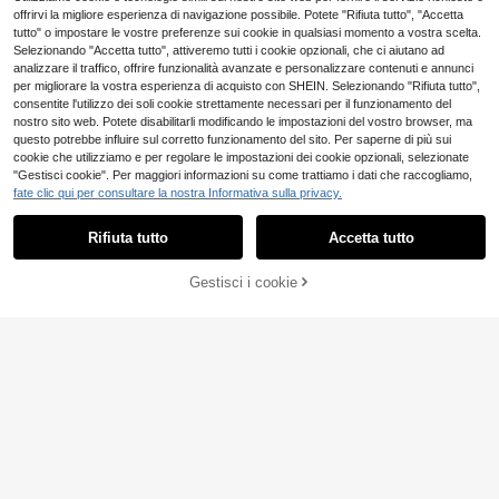
offrirvi la migliore esperienza di navigazione possibile. Potete "Rifiuta tutto", "Accetta
tutto" o impostare le vostre preferenze sui cookie in qualsiasi momento a vostra scelta.
Selezionando "Accetta tutto", attiveremo tutti i cookie opzionali, che ci aiutano ad
analizzare il traffico, offrire funzionalità avanzate e personalizzare contenuti e annunci
per migliorare la vostra esperienza di acquisto con SHEIN. Selezionando "Rifiuta tutto",
consentite l'utilizzo dei soli cookie strettamente necessari per il funzionamento del
nostro sito web. Potete disabilitarli modificando le impostazioni del vostro browser, ma
questo potrebbe influire sul corretto funzionamento del sito. Per saperne di più sui
cookie che utilizziamo e per regolare le impostazioni dei cookie opzionali, selezionate
Set da 3 pezzi di catena per vita de
"Gestisci cookie". Per maggiori informazioni su come trattiamo i dati che raccogliamo,
4
corata con strass, cintura vita lucci
.98€
fate clic qui per consultare la nostra Informativa sulla privacy.
cante e scintillante con cristalli di l
Mostra articoli simili in magazzino
Vedi Tutto
usso, stile elegante e sexy, adatta p
Hershine Catena da vita da donna
er abiti, gonne, outfit, pendolarismo,
Rifiuta tutto
Accetta tutto
Ci dispiace, questo prodotto è esaurito
5
con strass Bling Bling, catena da vit
1 pezzo Catena in metallo per la vit
feste, vacanze, gala, matrimoni, fes
.48€
a decorata con strass a 6 file in stil
a da donna, Cintura decorativa mult
tival musicali, ottima idea regalo pe
16 left
e minimalista, catena da vita elega
ifunzionale con decorazione a luna,
r amici, famiglia, fidanzata, comple
4
Gestisci i cookie
ESAURITO
.42€
nte lussuosa minimalista sexy con s
Cintura decorativa in metallo multis
anno, San Valentino, autunno, Ogni
Livesso
trass argento, catena da corpo, cint
trato per la vita, Cintura decorativa
ssanti
ura a catena, adatta per balli, feste,
per abbinare agli abiti
Livesso 1 pezzo Catena vita regola
raduni, abbigliamento da sera, acce
3
bile minimalista da donna, catena d
.48€
ssorio per abiti, catena da vita per a
a corpo versatile estiva per la spiag
biti, versatile per pendolarismo quot
gia e le vacanze, catena vita dorata
idiano e viaggi, regalo per amici, fa
per uso quotidiano casual
miglia, fidanzata, regalo di complea
nno, regalo di San Valentino (dispo
nibile anche per taglie forti)