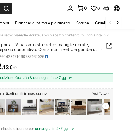
0
0
s Enter to select.
mbini
Biancheria intima e pigiameria
Scarpe
Gioielli E Accessori
Mobile porta TV basso in stile retrò: maniglie dorate, ampio spazio contenitivo. Con a nta in vetro e gambe in legno massello.
 porta TV basso in stile retrò: maniglie dorate,
spazio contenitivo. Con a nta in vetro e gambe in
massello.
r260423171090787162026
2
.13€
ICE AND AVAILABILITY
edizione Gratuita & consegna in 4-7 gg lav
 articoli simili in magazzino
Vedi Tutto
articolo è idoneo per
consegna in 4-7 gg lav