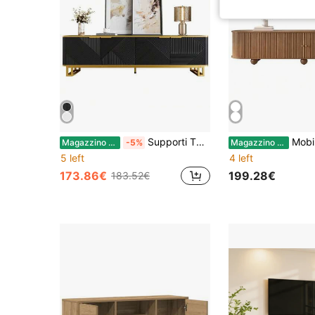
Supporti TV e Mobili Porta TV
Mobile porta TV curvo, mobile TV, ante scor
Magazzino EU
-5%
Magazzino EU
5 left
4 left
173.86€
199.28€
183.52€