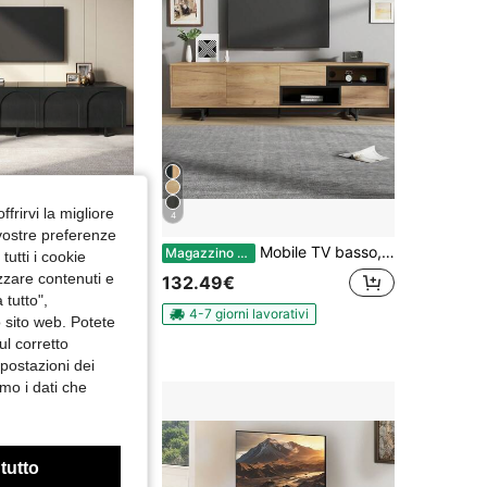
ffrirvi la migliore
4
 vostre preferenze
Mobile porta TV basso per soggiorno / Mobile TV moderno con 5 ante / Design con ante ad arco / Ampio spazio contenitivo / Piedini in metallo / Adatto al soggiorno
Mobile TV basso, con molteplici funzioni di contenimento, in truciolato effetto legno, vano a giorno con scomparti a scaletta, adatto a TV fino a 70 pollici, 173 x 38 x 48 cm
-1%
Magazzino EU
utti i cookie
izzare contenuti e
132.49€
0.96€
 tutto",
avorativi
4-7 giorni lavorativi
o sito web. Potete
ul corretto
mpostazioni dei
mo i dati che
 tutto