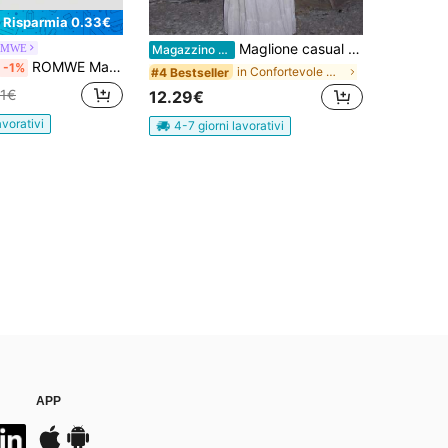
Risparmia 0.33€
Maglione casual sexy da donna in maglia con maniche a campana in tessuto trasparente a rete, stile bohémien, copricostume da spiaggia, abbigliamento da vacanza autunnale
OMWE
Magazzino EU
ROMWE Maglione romantico a maniche a lanterna con spalle scoperte, a maglia spessa con motivo a zig-zag e fiori in grigio
-1%
in Confortevole Maglieria da donna
#4 Bestseller
71€
12.29€
avorativi
4-7 giorni lavorativi
APP