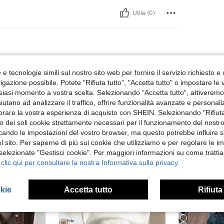
Utile (0)
e tecnologie simili sul nostro sito web per fornire il servizio richiesto e o
gazione possibile. Potete "Rifiuta tutto", "Accetta tutto" o impostare le
siasi momento a vostra scelta. Selezionando "Accetta tutto", attiveremo t
aiutano ad analizzare il traffico, offrire funzionalità avanzate e personal
orare la vostra esperienza di acquisto con SHEIN. Selezionando "Rifiuta
zzo dei soli cookie strettamente necessari per il funzionamento del nostr
ficando le impostazioni del vostro browser, ma questo potrebbe influire s
 sito. Per saperne di più sui cookie che utilizziamo e per regolare le i
 selezionate "Gestisci cookie". Per maggiori informazioni su come trattia
 clic qui per consultare la nostra Informativa sulla privacy.
okie
Accetta tutto
Rifiuta