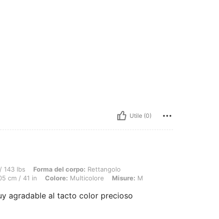
Utile (0)
Forma del corpo: Rettangolo, ANCA: 102 cm / 40 in, GIROVITA: 75 cm / 30 in, Busto
/ 143 lbs
Forma del corpo:
Rettangolo
5 cm / 41 in
Colore:
Multicolore
Misure:
M
 agradable al tacto color precioso