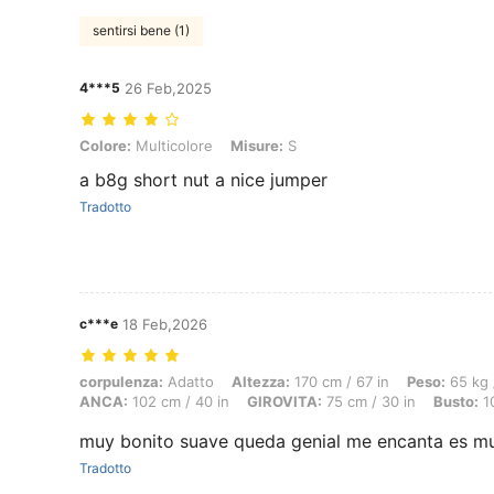
sentirsi bene (1)
4***5
26 Feb,2025
Colore: Multicolore, Misure: S
Colore:
Multicolore
Misure:
S
a b8g short nut a nice jumper
Tradotto
c***e
18 Feb,2026
corpulenza: Adatto, Altezza: 170 cm / 67 in, Peso: 65 kg / 143 lbs, 
corpulenza:
Adatto
Altezza:
170 cm / 67 in
Peso:
65 kg 
ANCA:
102 cm / 40 in
GIROVITA:
75 cm / 30 in
Busto:
10
muy bonito suave queda genial me encanta es muy
Tradotto