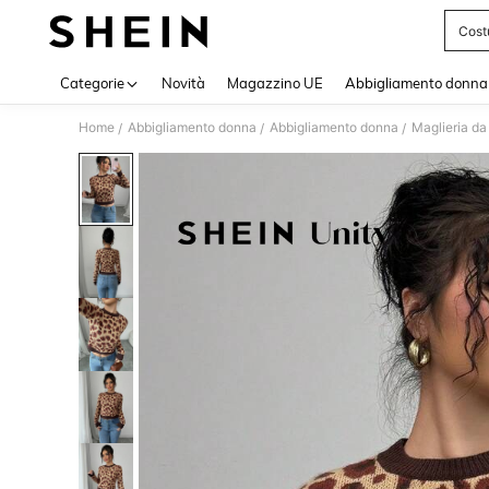
Cost
Use up 
Categorie
Novità
Magazzino UE
Abbigliamento donna
Home
Abbigliamento donna
Abbigliamento donna
Maglieria d
/
/
/