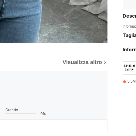
Descr
Informaz
Tagli
Infor
Visualizza altro
5.5M
Grande
0%