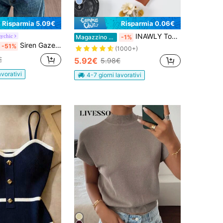
9
Risparmia 5.09€
Risparmia 0.06€
INAWLY Top con bretelle sottile a coste monocolore
ychic
Magazzino EU
-1%
Siren Gaze Maglietta casual a maniche corte con scollo a ciambella, in maglia a righe, modello ampio per donna
-51%
(1000+)
€
5.92€
5.98€
avorativi
4-7 giorni lavorativi