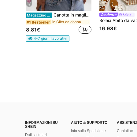
5
Canotta in maglia lurex dorata alla moda da donna, scollo a V, vestibilità regolare, ideale per uscite estive, chic & elegante, appuntamenti serali autunnali
Soleia
Magazzino EU
in Gilet da donna
#1 Bestseller
16.98€
8.81€
4-7 giorni lavorativi
INFORMAZIONI SU
AIUTO & SUPPORTO
ASSISTENZ
SHEIN
Info sulla Spedizione
Contattaci
Dati societari