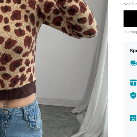
Non è la
Guadag
Sp