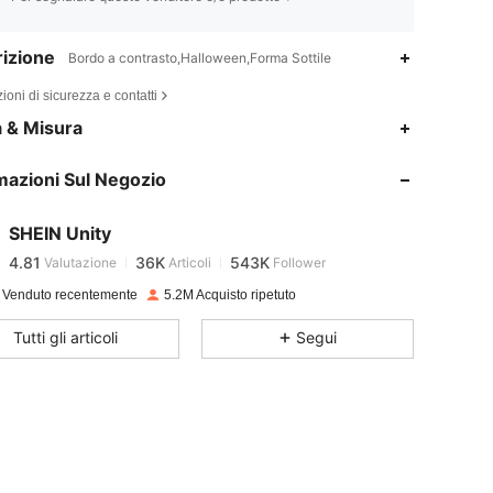
izione
Bordo a contrasto,Halloween,Forma Sottile
ioni di sicurezza e contatti
a & Misura
4.81
36K
543K
mazioni Sul Negozio
4.81
36K
543K
SHEIN Unity
4.81
36K
543K
Valutazione
Articoli
Follower
a***6
pagato
1 giorno fa
 Venduto recentemente
5.2M Acquisto ripetuto
4.81
36K
543K
Tutti gli articoli
Segui
4.81
36K
543K
4.81
36K
543K