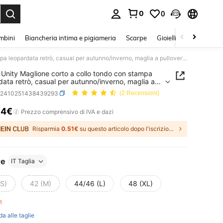
0
0
s Enter to select.
mbini
Biancheria intima e pigiameria
Scarpe
Gioielli E Accessori
SHEIN Unity Maglione corto a collo tondo con stampa leopardata retrò, casual per autunno/inverno, maglia a pullover per la stagione autunnale
Unity Maglione corto a collo tondo con stampa
data retrò, casual per autunno/inverno, maglia a
er per la stagione autunnale
z2410251438439293
(2 Recensioni)
14€
ICE AND AVAILABILITY
Prezzo comprensivo di IVA e dazi
Risparmia
0.51€
su questo articolo dopo l'iscrizione.
re
IT Taglia
(S)
42 (M)
44/46 (L)
48 (XL)
ft
da alle taglie