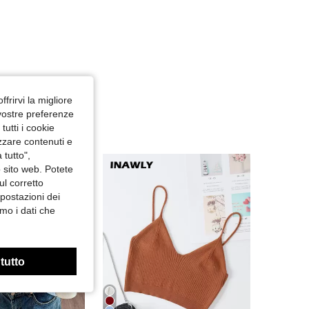
ffrirvi la migliore
 vostre preferenze
utti i cookie
izzare contenuti e
 tutto",
o sito web. Potete
ul corretto
mpostazioni dei
mo i dati che
 tutto