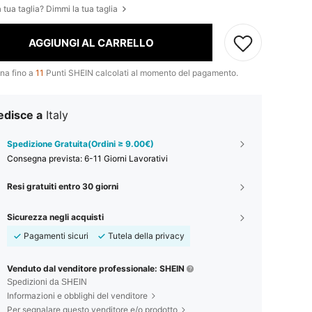
 tua taglia? Dimmi la tua taglia
AGGIUNGI AL CARRELLO
na fino a
11
Punti SHEIN calcolati al momento del pagamento.
edisce a
Italy
Spedizione Gratuita(Ordini ≥ 9.00€)
Consegna prevista:
6-11 Giorni Lavorativi
Resi gratuiti entro 30 giorni
Sicurezza negli acquisti
Pagamenti sicuri
Tutela della privacy
Venduto dal venditore professionale: SHEIN
Spedizioni da SHEIN
Informazioni e obblighi del venditore
Per segnalare questo venditore e/o prodotto