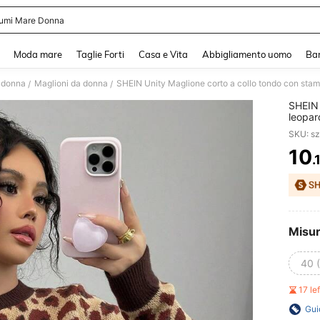
umi Mare Donna
and down arrow keys to navigate search Recente ricerca and Cerca e Trova. Pres
Moda mare
Taglie Forti
Casa e Vita
Abbigliamento uomo
Ba
a donna
Maglioni da donna
/
/
SHEIN 
leopar
pullov
SKU: s
10
.
PR
Misu
40 
17 le
Gui