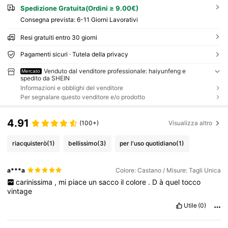
Spedizione Gratuita(Ordini ≥ 9.00€)
Consegna prevista:
6-11 Giorni Lavorativi
Resi gratuiti entro 30 giorni
Pagamenti sicuri · Tutela della privacy
Venduto dal venditore professionale: haiyunfeng e
Mercato
spedito da SHEIN
Informazioni e obblighi del venditore
Per segnalare questo venditore e/o prodotto
4.91
(100+)
Visualizza altro
riacquisterò
(1)
bellissimo
(3)
per l'uso quotidiano
(1)
a***a
Colore: Castano / Misure: Tagli Unica
carinissima
,
mi
piace
un
sacco
il
colore
.
D
à
quel
tocco
vintage
Utile
(0)