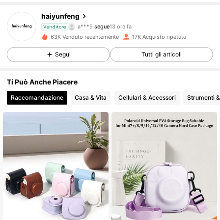
3.6K Follower
4.87
haiyunfeng
a***9
segue
13 ore fa
Venditore
s***5
sta navigando
3.6K Follower
4.87
63K Venduto recentemente
17K Acquisto ripetuto
Segui
Tutti gli articoli
3.6K Follower
4.87
Ti Può Anche Piacere
Raccomandazione
Casa & Vita
Cellulari & Accessori
Strumenti 
3.6K Follower
4.87
3.6K Follower
4.87
3.6K Follower
4.87
3.6K Follower
4.87