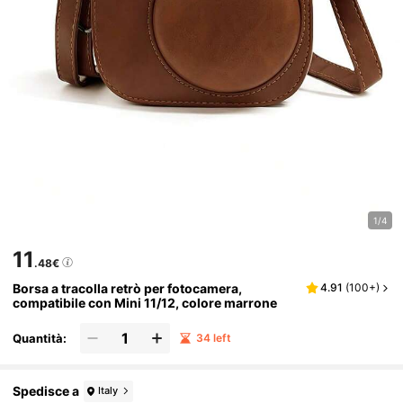
1/4
11
.48€
Borsa a tracolla retrò per fotocamera,
4.91
(
100+
)
compatibile con Mini 11/12, colore marrone
Quantità:
34 left
Spedisce a
Italy