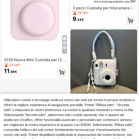
3 pezzi Custodia per fotocamera ist
antanea mini con stampa mucca, c
18 left
on tracolla e adesivi
9
.34€
5
2025 Nuova Mini Custodia per 12 F
otocamere, Borsa a Tracolla Resiste
24 left
nte ai Graffi e agli Urti, Accessori pe
11
.99€
r Fotocamera Istantanea da Donna
Utilizziamo cookie e tecnologie simili sul nostro sito web per fornire il servizio richiesto e
Custodia protettiva per fotocamera
9
in cristallo trasparente con stampa f
offrirvi la migliore esperienza di navigazione possibile. Potete "Rifiuta tutto", "Accetta
.98€
arfalla alla moda, adatta per Mini 1
tutto" o impostare le vostre preferenze sui cookie in qualsiasi momento a vostra scelta.
3/Mini 12/Mini 11/Mini 8
Selezionando "Accetta tutto", attiveremo tutti i cookie opzionali, che ci aiutano ad
analizzare il traffico, offrire funzionalità avanzate e personalizzare contenuti e annunci
per migliorare la vostra esperienza di acquisto con SHEIN. Selezionando "Rifiuta tutto",
consentite l'utilizzo dei soli cookie strettamente necessari per il funzionamento del
nostro sito web. Potete disabilitarli modificando le impostazioni del vostro browser, ma