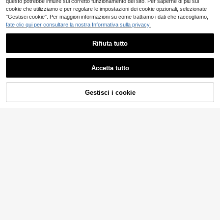
questo potrebbe influire sul corretto funzionamento del sito. Per saperne di più sui
cookie che utilizziamo e per regolare le impostazioni dei cookie opzionali, selezionate
"Gestisci cookie". Per maggiori informazioni su come trattiamo i dati che raccogliamo,
fate clic qui per consultare la nostra Informativa sulla privacy.
Rifiuta tutto
Accetta tutto
Gestisci i cookie
AGGIUNGI AL CARRELLO