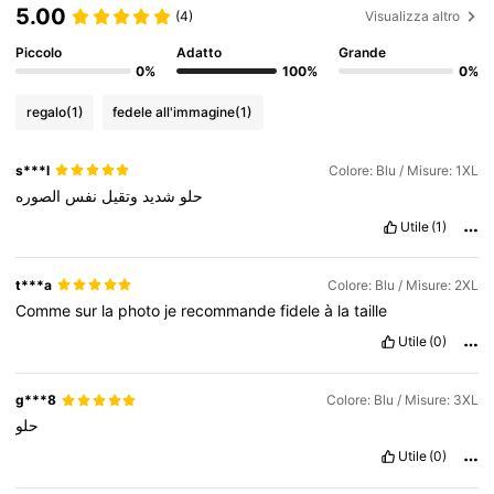
5.00
(4)
Visualizza altro
Piccolo
Adatto
Grande
0%
100%
0%
regalo
(1)
fedele all'immagine
(1)
s***l
Colore: Blu / Misure: 1XL
حلو
شديد
وتقيل
نفس
الصوره
Utile
(1)
t***a
Colore: Blu / Misure: 2XL
Comme
sur
la
photo
je
recommande
fidele
à
la
taille
Utile
(0)
g***8
Colore: Blu / Misure: 3XL
حلو
Utile
(0)