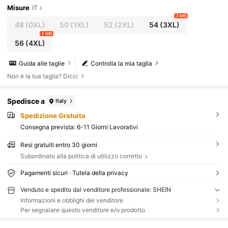
Misure
IT
3 left
48
(0XL)
50
(1XL)
52
(2XL)
54
(3XL)
1 left
56
(4XL)
Guida alle taglie
Controlla la mia taglia
Non è la tua taglia? Dicci
Spedisce a
Italy
Spedizione Gratuita
Consegna prevista:
6-11 Giorni Lavorativi
Resi gratuiti entro 30 giorni
Subordinato alla politica di utilizzo corretto
Pagamenti sicuri · Tutela della privacy
Venduto e spedito dal venditore professionale: SHEIN
Informazioni e obblighi del venditore
Per segnalare questo venditore e/o prodotto