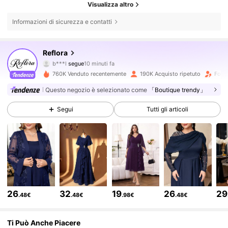
Visualizza altro
Informazioni di sicurezza e contatti
82K Follower
4.76
Reflora
s***5
sta navigando
82K Follower
4.76
760K Venduto recentemente
190K Acquisto ripetuto
Follo
Questo negozio è selezionato come
「Boutique trendy」
82K Follower
4.76
Segui
Tutti gli articoli
82K Follower
4.76
82K Follower
4.76
26
32
19
26
29
.48€
.48€
.98€
.48€
82K Follower
4.76
Ti Può Anche Piacere