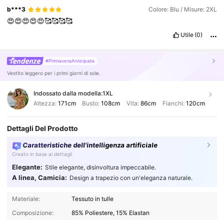
b***3
Colore: Blu / Misure: 2XL
😍😍😍😍😍🥰🥰🥰🥰
Utile
(0)
#PrimaveraAnticipata
Vestito leggero per i primi giorni di sole.
Indossato dalla modella:
1XL
Altezza:
171cm
Busto:
108cm
Vita:
86cm
Fianchi:
120cm
Dettagli Del Prodotto
Caratteristiche dell'intelligenza artificiale
Creato in base ai dettagli
Elegante:
Stile elegante, disinvoltura impeccabile.
A linea, Camicia:
Design a trapezio con un'eleganza naturale.
Materiale:
Tessuto in tulle
Composizione:
85% Poliestere, 15% Elastan