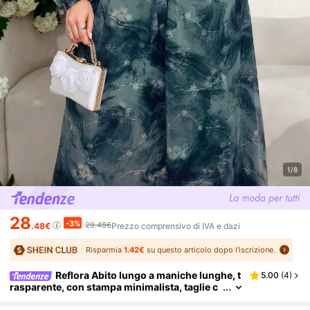
1/8
28
-3%
29.48€
.48€
Prezzo comprensivo di IVA e dazi
Risparmia
1.42€
su questo articolo dopo l'iscrizione.
Reflora Abito lungo a maniche lunghe, t
5.00
(
4
)
rasparente, con stampa minimalista, taglie c
omode