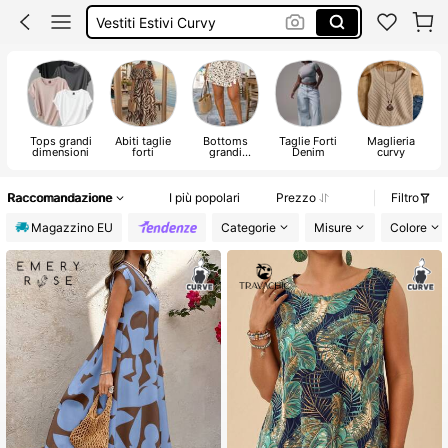
Top Curvy
Pantaloni Estivi Donna Curvy
Costume Donna Curvy
Tops grandi
Abiti taglie
Bottoms
Taglie Forti
Maglieria
dimensioni
forti
grandi
Denim
curvy
dimensioni
Raccomandazione
I più popolari
Prezzo
Filtro
Magazzino EU
Categorie
Misure
Colore