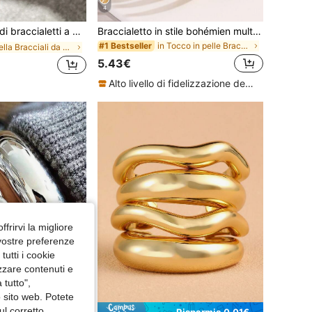
4
i a forma di pentagramma per donne, adatti per uso quotidiano
Braccialetto in stile bohémien multistrato in pelle PU, adatto per look di moda
in Tocco in pelle Bracciali da donna
#1 Bestseller
in Stella Bracciali da donna
5.43€
Alto livello di fidelizzazione dei clienti
ffrirvi la migliore
 vostre preferenze
utti i cookie
izzare contenuti e
 tutto",
o sito web. Potete
ul corretto
Risparmia 0.01€