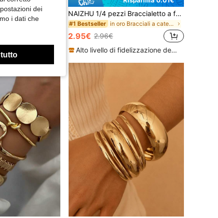
mpostazioni dei
Set di 5 bracciali in stile vintage elegante bohémien da vacanza, con pendenti geometrici asimmetrici in CCB, disco rotondo elastico e cuore, catena intrecciata a pelle di serpente cava e catena interlocking, design minimalista personalizzato Y2K esagerato, multi-pezzo impilabile, colore argento, adatto a donna e uomo, per estate, spiaggia, vacanza, festa, appuntamento, regalo e uso quotidiano, accessorio versatile
NAIZHU 1/4 pezzi Braccialetto a fascia aperto stile geometrico minimalista europeo e americano in oro, adatto per adolescenti e accessori per uso quotidiano/festa
mo i dati che
in Perla Bracciali da donna
in oro Bracciali a catena da donna
#1 Bestseller
2.95€
2.96€
Alto livello di fidelizzazione dei clienti
 tutto
in Placcato oro 14 carati Bracciali da donna
#4 Bestseller