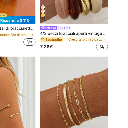
8
Risparmia 0.11€
ne spesso multistrato, stile vintage bohémien, per donne, boho chic
KUZ
4/3 pezzi Bracciali aperti vintage eleganti stile bohémien casual da donna, multicolore in acrilico e CCB, adatti per uso quotidiano, feste, raduni, vacanze estive al mare, viaggi e regali per le vacanze
in Casuale Set di braccialetti da donna
in Crescita più rapida Bracciali da donna
#1 Bestseller
7.26€