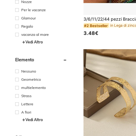
Nozze
Per le vacanze
Glamour
#2 Bestseller
Regalo
3.48€
vacanza al mare
Vedi Altro
Elemento
Nessuno
Geometrico
multielemento
Strass
Lettere
A fiori
Vedi Altro