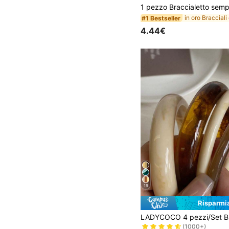
#1 Bestseller
4.44€
19
Risparmi
#4 Bestseller
(1000+)
#4 Bestseller
#4 Bestseller