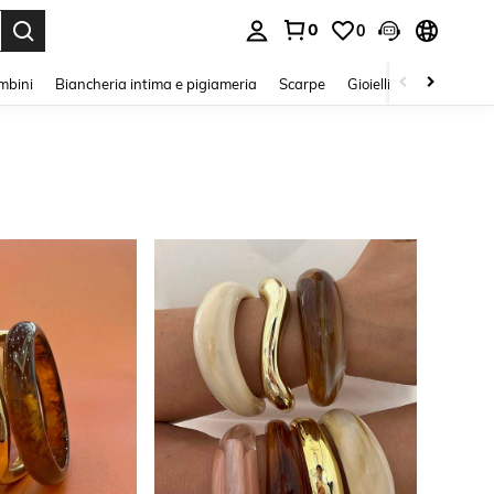
0
0
s Enter to select.
mbini
Biancheria intima e pigiameria
Scarpe
Gioielli E Accessori