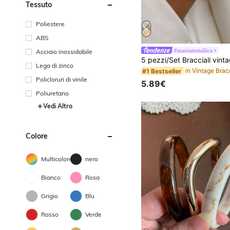
Tessuto
Poliestere
ABS
#maniametallica
Acciaio inossidabile
Lega di zinco
#1 Bestseller
Policloruri di vinile
5.89€
Poliuretano
Vedi Altro
Colore
Multicolore
nero
Bianco
Rosa
Grigio
Blu
Rosso
Verde