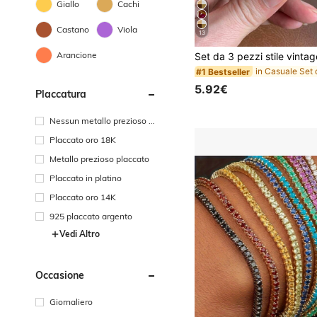
Giallo
Cachi
Castano
Viola
13
Arancione
#1 Bestseller
5.92€
Placcatura
Nessun metallo prezioso pl
accato
Placcato oro 18K
Metallo prezioso placcato
Placcato in platino
Placcato oro 14K
925 placcato argento
Vedi Altro
Occasione
Giornaliero