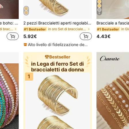
9
Set da 3 pezzi stile vintage boho: braccialetto in acrilico marrone multistrato spesso, braccialetto in ABS con onda dorata, lusso di alta gamma adatto per donne, coppie, feste, uso quotidiano, regalo per lei
2 pezzi Braccialetti aperti regolabili, bracciali avvolgenti color oro per polso da donna, minimalisti
in Casuale Set di braccialetti da donna
in oro Set di braccialetti da donna
#1 Bestseller
#1 Bestseller
5.92€
4.43€
Alto livello di fidelizzazione dei clienti
Bestseller
in Lega di ferro Set di
braccialetti da donna
1