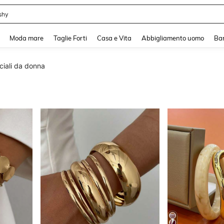
shy
and down arrow keys to navigate search Recente ricerca and Cerca e Trova. Pres
Moda mare
Taglie Forti
Casa e Vita
Abbigliamento uomo
Ba
ciali da donna