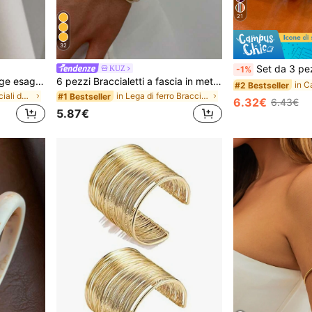
21
32
Set da 3 pezzi di braccialetti in acrilico marro
KUZ
-1%
5 pezzi/Set Bracciali vintage esagerati di moda di lusso con design geometrico in metallo dorato, bracciali aperti regolabili, bracciali elastici con perline impilabili, adatti per l'uso quotidiano delle donne e come regali
6 pezzi Braccialetti a fascia in metallo larghi e piatti, stile vintage elegante, adatti per uso quotidiano, feste, vacanze, regalo, lusso discreto
#2 Bestseller
in Vintage Bracciali da donna
in Lega di ferro Bracciali da donna
#1 Bestseller
6.32€
6.43€
5.87€