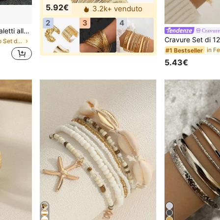
5.92€
3.2k+ venduto
2
3
4
3/6/11/22/44 pezzi Braccialetti alla moda scintillanti, set di braccialetti con strass, elasticità, colore sfumato casuale
Cravure
in Lega di zinco Set di braccialetti da donna
#1 Bestseller
5.43€