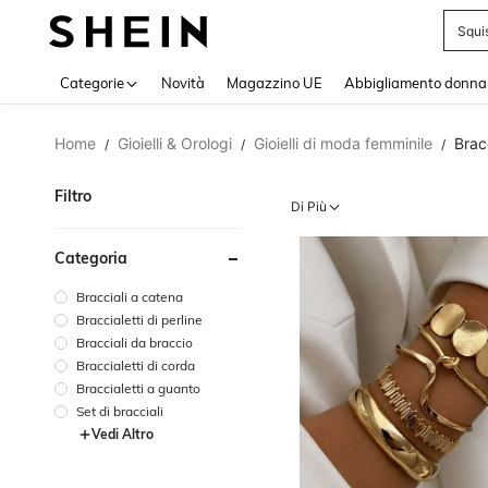
Squi
Use up 
Categorie
Novità
Magazzino UE
Abbigliamento donna
Home
Gioielli & Orologi
Gioielli di moda femminile
Brac
/
/
/
Filtro
Di Più
Categoria
Bracciali a catena
Braccialetti di perline
Bracciali da braccio
Braccialetti di corda
Braccialetti a guanto
Set di bracciali
Vedi Altro