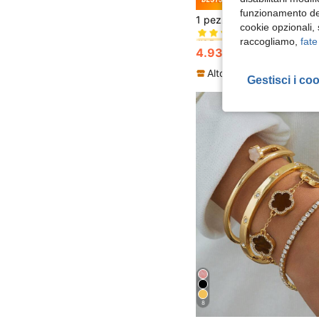
#1 Bestseller
funzionamento del
(1000+)
cookie opzionali,
#1 Bestseller
#1 Bestseller
raccogliamo,
fate
(1000+)
(1000+)
4.93€
4.94€
#1 Bestseller
(1000+)
Gestisci i co
8