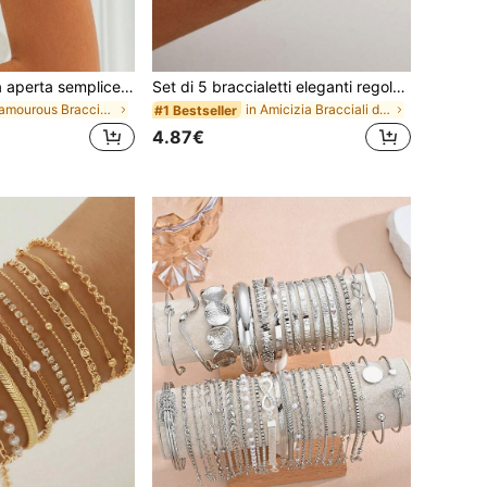
Bracciale a fascia aperta semplice ed elegante con anello circolare dorato e catena a goccia in metallo, adatto per le donne da indossare quotidianamente, per viaggi, feste, raduni, banchetti e balli., Lusso discreto
Set di 5 braccialetti eleganti regolabili in oro, adatti per l'uso quotidiano delle donne (quantità di perline casuale, lunghezza fissa), regalo per lei
in Glamourous Bracciali da donna
in Amicizia Bracciali da donna
#1 Bestseller
4.87€