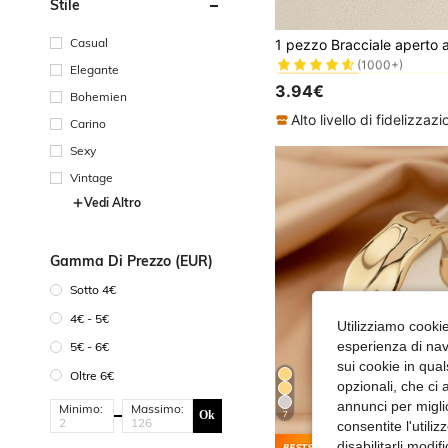
Stile
#2 Bestseller
Casual
(1000+)
#2 Bestseller
#2 Bestseller
Elegante
(1000+)
(1000+)
3.94€
Bohemien
#2 Bestseller
(1000+)
Carino
Sexy
Vintage
Vedi Altro
Gamma Di Prezzo (EUR)
Sotto 4€
4€ - 5€
Utilizziamo cookie 
esperienza di navi
5€ - 6€
sui cookie in qual
Oltre 6€
opzionali, che ci 
annunci per migli
Minimo:
Massimo:
Ok
7
consentite l'utili
disabilitarli modi
Risparmi