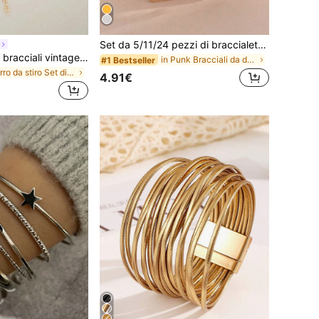
Set da 5/11/24 pezzi di braccialetti con nodo a cuore, cristalli strass, perline geometriche, perle finte, catene metalliche a serpente, catene intrecciate, bracciali a fascia aperti, design elegante e vintage minimalista, adatti per vacanze, feste, uso quotidiano, stile bohémien (stili casuali)
Cravure Set di 12 bracciali vintage con catena piatta a serpente, scatola, perline, attorcigliati, strass, cuore cavo, onda, gioielli punk in metallo per donne
in Punk Bracciali da donna
#1 Bestseller
in Ferro da stiro Set di braccialetti da donna
4.91€