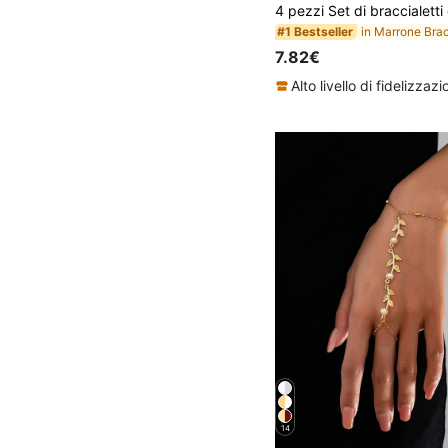
#1 Bestseller
7.82€
14