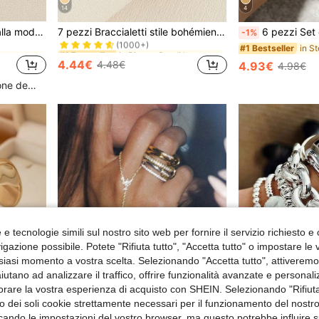
14
4
in Ferro da stiro Bracciali da donna
in Bianco Set di braccialetti da donna
#1 Bestseller
1 pezzo Bracciale aperto alla moda con texture in metallo retrò, in stile europeo e americano
7 pezzi Braccialetti stile bohémien con perline, conchiglie & ciondoli a forma di stella marina per donne (i colori delle perline sono abbinati casualmente), atmosfera da spiaggia
6 pezzi Set di braccialetti a bangle minimalist
-1%
(1000+)
in Ferro da stiro Bracciali da donna
in Ferro da stiro Bracciali da donna
in Bianco Set di braccialetti da donna
in Bianco Set di braccialetti da donna
#1 Bestseller
#1 Bestseller
#1 Bestseller
(1000+)
(1000+)
4.44€
4.48€
4.93€
4.98€
in Ferro da stiro Bracciali da donna
in Bianco Set di braccialetti da donna
#1 Bestseller
(1000+)
Alto livello di fidelizzazione dei clienti
e tecnologie simili sul nostro sito web per fornire il servizio richiesto e o
gazione possibile. Potete "Rifiuta tutto", "Accetta tutto" o impostare le
siasi momento a vostra scelta. Selezionando "Accetta tutto", attiveremo t
aiutano ad analizzare il traffico, offrire funzionalità avanzate e personal
orare la vostra esperienza di acquisto con SHEIN. Selezionando "Rifiuta
zzo dei soli cookie strettamente necessari per il funzionamento del nostr
8
25
ficando le impostazioni del vostro browser, ma questo potrebbe influire s
a 0.01€