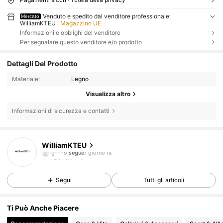
Venduto e spedito dal venditore professionale:
Mercato
WilliamKTEU
Magazzino UE
Informazioni e obblighi del venditore
Per segnalare questo venditore e/o prodotto
Dettagli Del Prodotto
Materiale:
Legno
Visualizza altro
Informazioni di sicurezza e contatti
22 Follower
4.54
WilliamKTEU
g***o
segue
1 giorno fa
22 Follower
4.54
Segui
Tutti gli articoli
22 Follower
4.54
22 Follower
4.54
Ti Può Anche Piacere