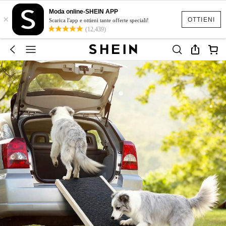
Moda online-SHEIN APP
×
OTTIENI
Scarica l'app e ottieni tante offerte speciali!
(12,439)