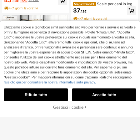
45
.89€
-5%
48.59€
animali domestici con superficie ant
Scale per cani in legn
Magazzino EU
iscivolo, supporta fino a 90 kg, 156
o regolabili taglia M, rampa per diva
4-7 giorni lavorativi
37
x 40 cm, adatta a cani di taglia gran
.12€
no e letto, scala antiscivolo per ani
de e piccola.
mali domestici
4-7 giorni lavorativi
Utilizziamo cookie e tecnologie simili sul nostro sito web per fornire il servizio richiesto e
offrirvi la migliore esperienza di navigazione possibile. Potete "Rifiuta tutto", "Accetta
tutto" o impostare le vostre preferenze sui cookie in qualsiasi momento a vostra scelta.
Selezionando "Accetta tutto", attiveremo tutti i cookie opzionali, che ci aiutano ad
analizzare il traffico, offrire funzionalità avanzate e personalizzare contenuti e annunci
per migliorare la vostra esperienza di acquisto con SHEIN. Selezionando "Rifiuta tutto",
consentite l'utilizzo dei soli cookie strettamente necessari per il funzionamento del
nostro sito web. Potete disabilitarli modificando le impostazioni del vostro browser, ma
questo potrebbe influire sul corretto funzionamento del sito. Per saperne di più sui
cookie che utilizziamo e per regolare le impostazioni dei cookie opzionali, selezionate
"Gestisci cookie". Per maggiori informazioni su come trattiamo i dati che raccogliamo,
fate clic qui per consultare la nostra Informativa sulla privacy.
PawHut Scaletta per
Magazzino EU
Cani e Gatti 10kg max a 3 Gradini c
6 left
Rifiuta tutto
Accetta tutto
on Casetta per Cani e Spazio Porta
Scala per Animal
Magazzino EU
NEW
37
oggetti a Scomparsa, 73.5x33x40.
.56€
-20%
46.95€
i Domestici a 4 Gradini per Cani e G
16 left
5 cm, Grigio
attini, Morbida in Peluche, Grigia, 6
Gestisci i cookie
4-7 giorni lavorativi
COMPRA ORA
80
AGGIUNGI AL CARRELLO
0x40.5x59cm Disponibile in Maga
.00€
zzino