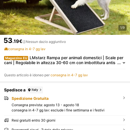
1/9
53
.19€
Nessun dazio aggiuntivo
consegna in 4-7 gg lav
LMstarz Rampa per animali domestici | Scale per
Magazzino EU
cani | Regolabile in altezza 30-60 cm con imbottitura antis
civolo, rampa sicura e pieghevole per animali domestici, po
rtata massima 150 kg. Adatta per casa, auto, camper, divano e
Questo articolo è idoneo per
consegna in 4-7 gg lav
letto.
Spedisce a
Italy
Spedizione Gratuita
Consegna prevista:
agosto 13 - agosto 18
consegna in 4-7 gg lav: esclude i fine settimana e i festivi
Resi gratuiti entro 30 giorni
Pagamenti sicuri · Tutela della privacy