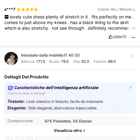
a***7
Colore: Blu / Misure: L
lovely
cute
dress
plenty
of
stretch
in
it
.
fits
perfectly
on
me
.
comes
to
just
above
my
knees
.
has
a
black
lining
to
the
skirt
which
is
also
stretchy
.
not
see
through
.
definitely
recommend
it
.
material
is
like
a
soft
knit
.
Utile
(1)
Indossato dalla modella:
IT 40 (S)
Altezza:
171.0
Busto:
79.0
Vita:
62.0
Fianchi:
89.0
Dettagli Del Prodotto
Caratteristiche dell'intelligenza artificiale
Creato in base ai dettagli
Tessuto:
Look classico in tessuto, facile da indossare.
Elegante:
Stile elegante, disinvoltura impeccabile.
Composizione:
97% Poliestere, 3% Elastan
Visualizza altro