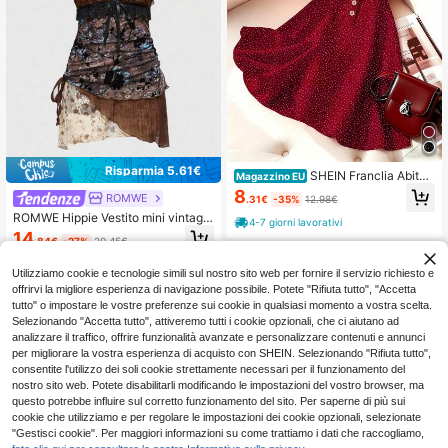
Risparmia 5.61€
SHEIN Franclia Abito
Magazzino EU
elegante da donna con bottoni front
8
ROMWE
.31€
-35%
12.98€
ali e maniche corte, con stampa all-
ROMWE Hippie Vestito mini vintage
over
4-7 giorni lavorativi
da donna con fiore floccato, impunt
14
.84€
-27%
20.45€
ura arricciata, orlo asimmetrico a str
ati
Utilizziamo cookie e tecnologie simili sul nostro sito web per fornire il servizio richiesto e
offrirvi la migliore esperienza di navigazione possibile. Potete "Rifiuta tutto", "Accetta
tutto" o impostare le vostre preferenze sui cookie in qualsiasi momento a vostra scelta.
Selezionando "Accetta tutto", attiveremo tutti i cookie opzionali, che ci aiutano ad
analizzare il traffico, offrire funzionalità avanzate e personalizzare contenuti e annunci
per migliorare la vostra esperienza di acquisto con SHEIN. Selezionando "Rifiuta tutto",
consentite l'utilizzo dei soli cookie strettamente necessari per il funzionamento del
nostro sito web. Potete disabilitarli modificando le impostazioni del vostro browser, ma
questo potrebbe influire sul corretto funzionamento del sito. Per saperne di più sui
cookie che utilizziamo e per regolare le impostazioni dei cookie opzionali, selezionate
"Gestisci cookie". Per maggiori informazioni su come trattiamo i dati che raccogliamo,