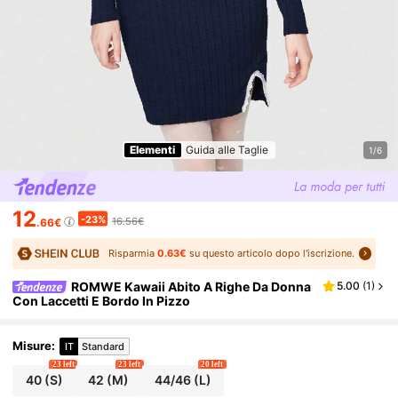
Elementi
Guida alle Taglie
1/6
12
-23%
16.56€
.66€
Risparmia
0.63€
su questo articolo dopo l'iscrizione.
ROMWE Kawaii Abito A Righe Da Donna
5.00
(
1
)
Con Laccetti E Bordo In Pizzo
Misure
:
IT
Standard
23 left
23 left
20 left
40
(S)
42
(M)
44/46
(L)