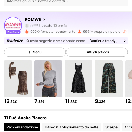
Informazioni di sicurezza e contatti
ROMWE
4.1M Follower
4.86
m***8
pagato
10 ore fa
l***e
segue
4 ore fa
999K+ Venduto recentemente
999K+ Acquisto ripetuto
Fo
4.1M Follower
4.86
Questo negozio è selezionato come
「Boutique trendy」
Segui
Tutti gli articoli
4.1M Follower
4.86
4.1M Follower
4.86
4.1M Follower
4.86
12
7
11
9
12
.73€
.33€
.88€
.33€
Ti Può Anche Piacere
4.1M Follower
4.86
Raccomandazione
Intimo & Abbigliamento da notte
Scarpe
Acce