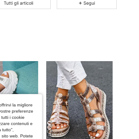
4.91
3.5K
11K
Tutti gli articoli
Segui
4.91
3.5K
11K
4.91
3.5K
11K
4.91
3.5K
11K
4.91
3.5K
11K
4.91
3.5K
11K
ffrirvi la migliore
 vostre preferenze
utti i cookie
izzare contenuti e
 tutto",
o sito web. Potete
10