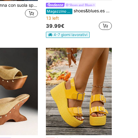
Sandali da donna con suola spessa ed effetto zeppa, modello estivo nuovo del 2025, sandali casual e versatili alla moda con tacco alto, adatti per l'aperto e la spiaggia, scarpe per studentesse, disponibili in nero e bianco
Shoes and Blues
shoes&blues.es Sandali con plateau e zeppa da donna
Magazzino EU
13 left
39.99€
4-7 giorni lavorativi