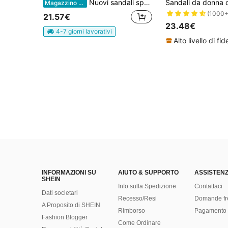
Nuovi sandali sportivi classici in bianco e nero con suola spessa, adatti per uso quotidiano, vacanze, scuola, festività, scarpe da mamma, Mondiali
Magazzino EU
(1000+
21.57€
23.48€
4-7 giorni lavorativi
INFORMAZIONI SU
AIUTO & SUPPORTO
ASSISTENZ
SHEIN
Info sulla Spedizione
Contattaci
Dati societari
Recesso/Resi
Domande fr
A Proposito di SHEIN
Rimborso
Pagamento 
Fashion Blogger
Come Ordinare