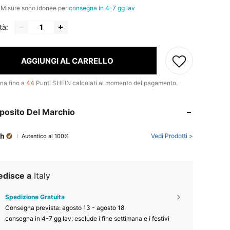
e Misure sono idonee per
consegna in 4-7 gg lav
tà:
AGGIUNGI AL CARRELLO
na fino a
44
Punti SHEIN calcolati al momento del pagamento.
posito Del Marchio
sh
Vedi Prodotti >
Autentico al 100%
edisce a
Italy
Spedizione Gratuita
Consegna prevista:
agosto 13 - agosto 18
consegna in 4-7 gg lav: esclude i fine settimana e i festivi