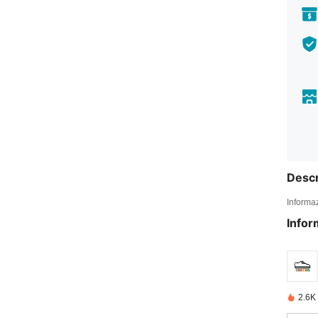
Descr
Informaz
Infor
2.6K