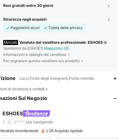
Resi gratuiti entro 30 giorni
Sicurezza negli acquisti
Pagamenti sicuri
Tutela della privacy
Venduto dal venditore professionale: ESHOES
Mercato
Spedizioni da ESHOES
Magazzino UE
Informazioni e obblighi del venditore
Per segnalare questo venditore e/o prodotto
izione
Lacci,Festa degli insegnanti,Punta rotonda
4.91
3.5K
11K
ioni di sicurezza e contatti
mazioni Sul Negozio
4.91
3.5K
11K
4.91
3.5K
11K
ESHOES
b***1
sta navigando
4.91
3.5K
11K
 Venduto recentemente
1.2K Acquisto ripetuto