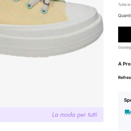
Tutte l
Quanti
Guadag
A Pro
Refre
Sp