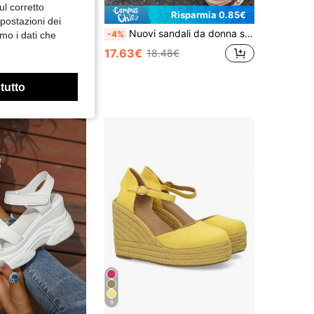
ul corretto
Risparmia 0.85€
mpostazioni dei
Sandali sportivi da donna con chiusura a strappo e decorazioni in strass, sandali sportivi da esterno, outfit primaverili ed estivi
Nuovi sandali da donna stile bohémien con suola spessa e zeppa, design con cinturini intrecciati, adatti per spiaggia, feste e uso casual quotidiano
-4%
mo i dati che
17.63€
18.48€
Alto livello di fidelizzazione dei clienti
 tutto
9