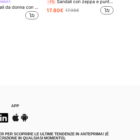
Sandali con zeppa e punta aperta da donna, gialli lucidi, alla moda e versatili, con suola spessa antiscivolo, sandali estivi con tacco alto, elementi essenziali per i viaggi
nimoi
-1%
Denimoi Sandali da donna con zeppa chunky, eleganti e carini, adatti per uso quotidiano e vacanze, in raffia PP
17.80€
17.98€
APP
ER PER SCOPRIRE LE ULTIME TENDENZE IN ANTEPRIMA! (È
RIZIONE IN QUALSIASI MOMENTO).