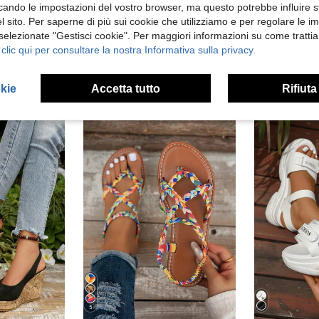
ficando le impostazioni del vostro browser, ma questo potrebbe influire s
 sito. Per saperne di più sui cookie che utilizziamo e per regolare le i
Sandali sportivi di moda da donna, nuovi sandali estivi con cinturini, suola spessa, con chiusura a strappo, scarpe romane eleganti e versatili
atter
Magazzino EU
 selezionate "Gestisci cookie". Per maggiori informazioni su come trattia
ciabatte con zeppa in finta pelle scamosciata, adatte per le vacanze
 clic qui per consultare la nostra Informativa sulla privacy.
in Sandali sportivi da donna
#6 Bestseller
29.59€
20.74€
okie
Accetta tutto
Rifiuta
4-7 giorni lavorativi
5