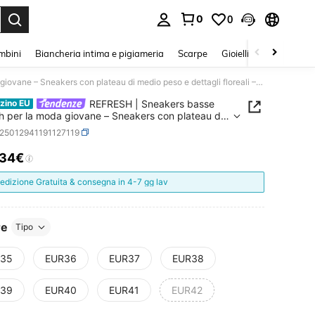
0
0
s Enter to select.
mbini
Biancheria intima e pigiameria
Scarpe
Gioielli E Accessori
REFRESH | Sneakers basse Refresh per la moda giovane – Sneakers con plateau di medio peso e dettagli floreali – Sneakers con lacci e cerniera – Casual – Vegane – Modello 172562
REFRESH | Sneakers basse
zino EU
h per la moda giovane – Sneakers con plateau di
peso e dettagli floreali – Sneakers con lacci e
x25012941191127119
ra – Casual – Vegane – Modello 172562
.34€
ICE AND AVAILABILITY
edizione Gratuita & consegna in 4-7 gg lav
re
Tipo
35
EUR36
EUR37
EUR38
39
EUR40
EUR41
EUR42