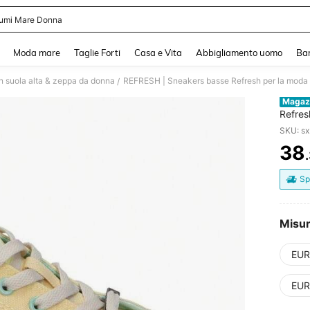
umi Mare Donna
and down arrow keys to navigate search Recente ricerca and Cerca e Trova. Pres
Moda mare
Taglie Forti
Casa e Vita
Abbigliamento uomo
Ba
n suola alta & zeppa da donna
/
Magaz
Refres
medio 
SKU: s
cernie
38
PR
Sp
Misu
EUR
EUR