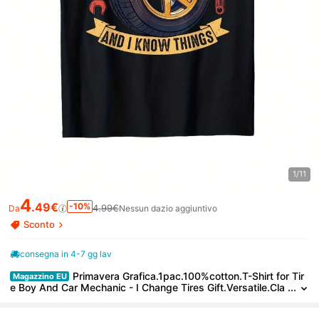
1/11
4
.49€
-10%
4.99€
Da
Nessun dazio aggiuntivo
Sconto
consegna in 4-7 gg lav
Primavera Grafica.1pac.100%cotton.T-Shirt for Tir
Magazzino EU
e Boy And Car Mechanic - I Change Tires Gift.Versatile.Cla
ssic