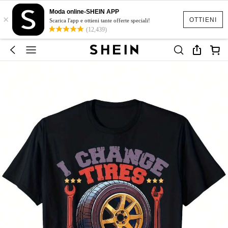
Moda online-SHEIN APP
×
OTTIENI
Scarica l'app e ottieni tante offerte speciali!
(12,439)