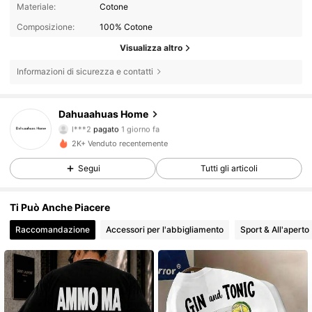
Materiale:
Cotone
Composizione:
100% Cotone
Visualizza altro
Informazioni di sicurezza e contatti
Dahuaahuas Home
142 Follower
4.70
l***2
pagato
1 giorno fa
2K+ Venduto recentemente
142 Follower
4.70
Segui
Tutti gli articoli
142 Follower
4.70
Ti Può Anche Piacere
142 Follower
4.70
Raccomandazione
Accessori per l'abbigliamento
Sport & All'aperto
142 Follower
4.70
142 Follower
4.70