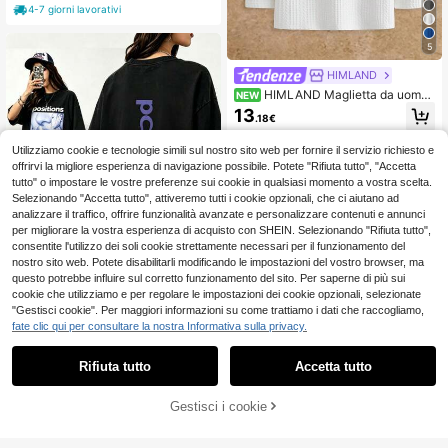
4-7 giorni lavorativi
5
HIMLAND
HIMLAND Maglietta da uomo
NEW
a maniche lunghe con stampa di let
13
.18€
tere, collo rotondo, ampia e casual
Utilizziamo cookie e tecnologie simili sul nostro sito web per fornire il servizio richiesto e
offrirvi la migliore esperienza di navigazione possibile. Potete "Rifiuta tutto", "Accetta
tutto" o impostare le vostre preferenze sui cookie in qualsiasi momento a vostra scelta.
Selezionando "Accetta tutto", attiveremo tutti i cookie opzionali, che ci aiutano ad
analizzare il traffico, offrire funzionalità avanzate e personalizzare contenuti e annunci
per migliorare la vostra esperienza di acquisto con SHEIN. Selezionando "Rifiuta tutto",
consentite l'utilizzo dei soli cookie strettamente necessari per il funzionamento del
nostro sito web. Potete disabilitarli modificando le impostazioni del vostro browser, ma
questo potrebbe influire sul corretto funzionamento del sito. Per saperne di più sui
cookie che utilizziamo e per regolare le impostazioni dei cookie opzionali, selezionate
"Gestisci cookie". Per maggiori informazioni su come trattiamo i dati che raccogliamo,
fate clic qui per consultare la nostra Informativa sulla privacy.
1 pezzo, T-shirt Arian
Magazzino EU
as Grandes Brighter Days Ahead co
5
.84€
n stampa grafica, vintage, in cotone
Rifiuta tutto
Accetta tutto
di alta qualità, per uomo e donna. m
agliette p
Gestisci i cookie
COMPRA ORA
AGGIUNGI AL CARRELLO
T-shirt classica vintag
Magazzino EU