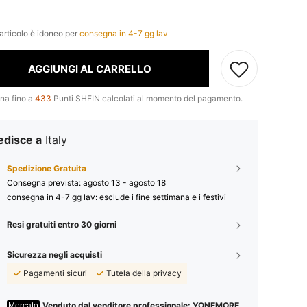
t
articolo è idoneo per
consegna in 4-7 gg lav
AGGIUNGI AL CARRELLO
na fino a
433
Punti SHEIN calcolati al momento del pagamento.
edisce a
Italy
Spedizione Gratuita
Consegna prevista:
agosto 13 - agosto 18
consegna in 4-7 gg lav: esclude i fine settimana e i festivi
Resi gratuiti entro 30 giorni
Sicurezza negli acquisti
Pagamenti sicuri
Tutela della privacy
Venduto dal venditore professionale: YONEMORE
Mercato