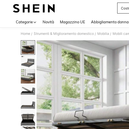
Cost
Use up 
Categorie
Novità
Magazzino UE
Abbigliamento donna
Home
Strumenti & Miglioramento domestico
Mobilia
Mobili cam
/
/
/