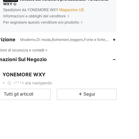
WXY
Spedizioni da YONEMORE WXY
Magazzino UE
Informazioni e obblighi del venditore
Per segnalare questo venditore e/o prodotto
izione
Moderno,Di moda,Bohemien,leggero,Forte e forte,Anti-suono,Tratta
4.44
3.5K
180
ioni di sicurezza e contatti
mazioni Sul Negozio
4.44
3.5K
180
4.44
3.5K
180
YONEMORE WXY
r***4
sta navigando
4.44
3.5K
180
Tutti gli articoli
Segui
4.44
3.5K
180
4.44
3.5K
180
4.44
3.5K
180