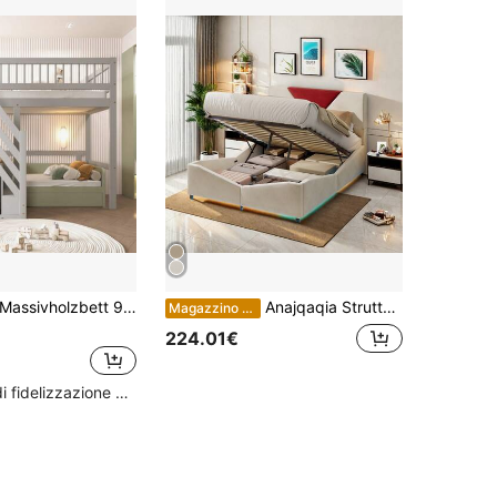
assivholzbett 90*200, Treppe mit Aufbewahrungsschrank, Kinderbett, Jugendbett, Einzelbett, Massivholzrahmen, hohe Ausführung, grau
Anajqaqia Struttura letto per adulti, letto matrimoniale 140/160 x 190/200 cm, letto imbottito, letto contenitore idraulico, materasso ad aria con vano contenitore sotto il letto, elegante e delicato telaio letto per ragazzi, senza cassetti
Magazzino EU
224.01€
Alto livello di fidelizzazione dei clienti