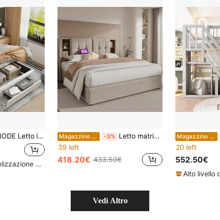
ttura letto matrimoniale con testiera contenitore e cassetti contenitore, letto per ragazzi con contenitore, struttura letto per adulti con rete a doghe, beige, velluto
Letto matrimoniale con ricarica wireless USB-C, struttura imbottita 180x200cm, struttura con contenitore, rete a doghe in legno - lino naturale
M
Magazzino EU
-3%
Magazzino EU
39 left
20 left
418.20€
552.50€
433.50€
Alto livello di fidelizzazione dei clienti
Vedi Altro