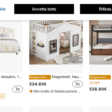
okie
Accetta tutto
Rifiuta
o in velluto beige, letto matrimoniale, testiera e pediera con profili color oro, design unico,
Etagenbett, Hausbett, mit Treppe, mit Fallschutz und Gitter, Kinderbett mit Fenster, Frei gestaltetes Unterbett, Rahmen aus Kiefer, Kiefer+MDF, Bianco, 90x200cm
Magazzino EU
Magazzino EU
10 left
534.65€
538.80€
Alto livello di fidelizzazione dei clienti
ivi