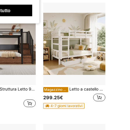
 tutto
Struttura Letto 90 x 200 cm - Bianco con Schienale in PU
Letto a castello per bambini ZSSWSS 90x200 cm, 2 cassetti, letto a soppalco per 2 bambini, 2 letti singoli, struttura in legno massello, base a doghe, bianco
Magazzino EU
299.25€
4-7 giorni lavorativi