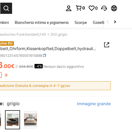
0
0
s Enter to select.
mbini
Biancheria intima e pigiameria
Scarpe
Gioielli E Accessori
raulisches Funktionsbett,140 x 200,grigio
zino EU
rbett,Ohrform,Kissenkopfteil,Doppelbett,hydraulis
unktionsbett,140 x 200,grigio
r260123145765551615898
6
.00€
-4%
ICE AND AVAILABILITY
394.80€
Nessun dazio aggiuntivo
o
edizione Gratuita & consegna in 4-7 gg lav
e:
grigio
Immagine grande