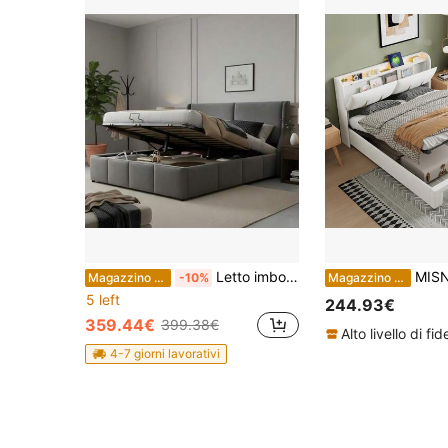
Letto imbottito a forma di orecchio, con testiera, letto matrimoniale, regolabile idraulicamente, 140 x 190 cm, grigio
MISNODE Letto imbottito 140/160*200cm, letto contenitore idraulico, stru
Magazzino EU
-10%
Magazzino EU
5 left
244.93€
359.44€
399.38€
4-7 giorni lavorativi