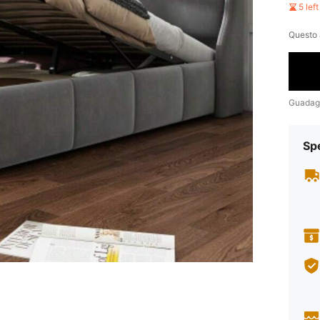
5 lef
Questo 
Guadag
Sp