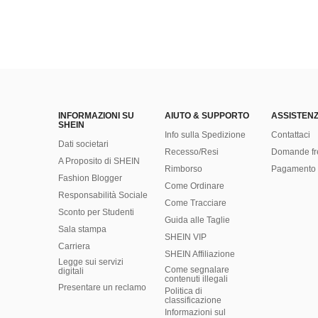
INFORMAZIONI SU
AIUTO & SUPPORTO
ASSISTENZ
SHEIN
Info sulla Spedizione
Contattaci
Dati societari
Recesso/Resi
Domande fr
A Proposito di SHEIN
Rimborso
Pagamento 
Fashion Blogger
Come Ordinare
Responsabilità Sociale
Come Tracciare
Sconto per Studenti
Guida alle Taglie
Sala stampa
SHEIN VIP
Carriera
SHEIN Affiliazione
Legge sui servizi
Come segnalare
digitali
contenuti illegali
Presentare un reclamo
Politica di
classificazione
​Informazioni sul