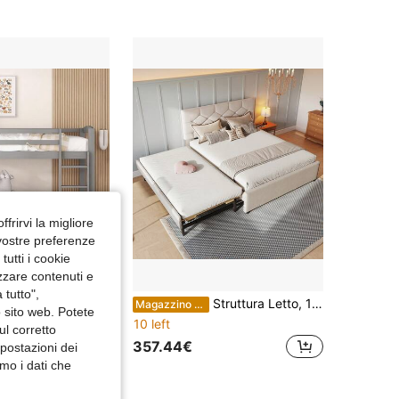
4.44
3.5K
180
4.44
3.5K
180
4.44
3.5K
180
ffrirvi la migliore
 vostre preferenze
utti i cookie
izzare contenuti e
 tutto",
etto a castello per bambini e ragazzi, letto per bambini, struttura in pino massello, facile da montare, 90 x 200 cm, grigio
Struttura Letto, 140x200cm, con Telaio, Divano Letto, Rosa, Minimalista
Magazzino EU
o sito web. Potete
10 left
ul corretto
357.44€
mpostazioni dei
mo i dati che