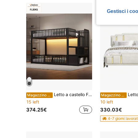
Gestisci i co
Letto a castello Flieks 90x200 / 140x200 con scaletta contenitore, con LED, nero.
Letto idraulico, 160 x 200 cm, rivestiment
Magazzino EU
Magazzino EU
15 left
10 left
374.25€
330.03€
4-7 giorni lavorat