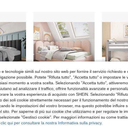
e tecnologie simili sul nostro sito web per fornire il servizio richiesto e o
gazione possibile. Potete "Rifiuta tutto", "Accetta tutto" o impostare le
siasi momento a vostra scelta. Selezionando "Accetta tutto", attiveremo t
aiutano ad analizzare il traffico, offrire funzionalità avanzate e personal
orare la vostra esperienza di acquisto con SHEIN. Selezionando "Rifiuta
Letto matrimoniale imbottito Flieks con sistema idraulico, dimensioni 140x200 cm, testiera regolabile, rete a doghe e struttura in metallo, rivestimento in lino, design moderno con contenitore, colore grigio (materasso non incluso).
Divano letto imbottito 90x190 cm, divano letto con contenitore idraulico, letto per bambini con rete a doghe metalliche, velluto rosa, senza materasso
L
Magazzino EU
Magazzino EU
zzo dei soli cookie strettamente necessari per il funzionamento del nostr
364.53€
283.79€
ficando le impostazioni del vostro browser, ma questo potrebbe influire s
 sito. Per saperne di più sui cookie che utilizziamo e per regolare le i
 selezionate "Gestisci cookie". Per maggiori informazioni su come trattia
 clic qui per consultare la nostra Informativa sulla privacy.