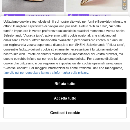
14
SHUZIA
CUCCOO SZL
Utilizziamo cookie e tecnologie simili sul nostro sito web per fornire il servizio richiesto e
SHUZIA Sandali alla moda con tacc
CUCCOO SZL Sandali con cin
NEW
o a spillo e punta affusolata per le d
turini dorati stile francese da donna,
offrirvi la migliore esperienza di navigazione possibile. Potete "Rifiuta tutto", "Accetta
19
17
.67€
.48€
onne
nuovi modelli estivi, scarpe da banc
tutto" o impostare le vostre preferenze sui cookie in qualsiasi momento a vostra scelta.
hetto sexy con tacchi a spillo cavi e
Selezionando "Accetta tutto", attiveremo tutti i cookie opzionali, che ci aiutano ad
design kink
analizzare il traffico, offrire funzionalità avanzate e personalizzare contenuti e annunci
per migliorare la vostra esperienza di acquisto con SHEIN. Selezionando "Rifiuta tutto",
consentite l'utilizzo dei soli cookie strettamente necessari per il funzionamento del
nostro sito web. Potete disabilitarli modificando le impostazioni del vostro browser, ma
questo potrebbe influire sul corretto funzionamento del sito. Per saperne di più sui
cookie che utilizziamo e per regolare le impostazioni dei cookie opzionali, selezionate
"Gestisci cookie". Per maggiori informazioni su come trattiamo i dati che raccogliamo,
fate clic qui per consultare la nostra Informativa sulla privacy.
Rifiuta tutto
Accetta tutto
9
Gestisci i cookie
AGGIUNGI AL CARRELLO
Risparmia 0.22€
#scarpeessenziali
#sottoiriflettori
5cm Sandali infradito con zeppa mi
Glitzique Sandali da donna con tac