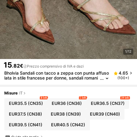
1/12
15
.82€
Prezzo comprensivo di IVA e dazi
Bholvia Sandali con tacco a zeppa con punta affuso
4.65
lata in stile francese per donne, sandali romani
(100+)
con cinturino unico sulla punta, nuovi arrivi estiv
i 2025, tacco a gattino
Misure
IT
8 left
5 left
39 left
EUR35.5
(CN35)
EUR36
(CN36)
EUR36.5
(CN37)
EUR37.5
(CN38)
EUR38
(CN39)
EUR39
(CN40)
EUR39.5
(CN41)
EUR40.5
(CN42)