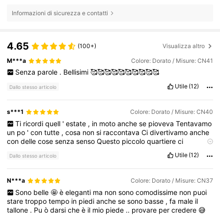
Informazioni di sicurezza e contatti
4.65
(100+)
Visualizza altro
M***a
Colore: Dorato / Misure: CN41
Senza
parole
.
Bellisimi
🥰🥰🥰🥰🥰🥰🥰🥰🥰🥰
Utile
(12)
Dallo stesso articolo
s***1
Colore: Dorato / Misure: CN40
Ti
ricordi
quell
'
estate
,
in
moto
anche
se
pioveva
Tentavamo
un
po
'
con
tutte
,
cosa
non
si
raccontava
Ci
divertivamo
anche
con
delle
cose
senza
senso
Questo
piccolo
quartiere
ci
sembrava
quasi
immenso
Poi
le
strade
,
piano
piano
,
ci
hanno
Utile
(12)
Dallo stesso articolo
fatto
allontanare
Il
motivo
sembra
strano
,
non
lo
saprei
neanche
dire
Solo
ti
vedevo
qualche
volta
in
giro
con
quegli
altri
Tu
che
mi
dicevi
"
qualche
sera
passer
ò
a
trovarti
"
Io
che
avevo
i
fatti
N***a
Colore: Dorato / Misure: CN37
miei
Ti
ricordi
quella
con
Quegli
occhi
grandi
che
anche
tu
Mi
Sono
belle
🤩
è
eleganti
ma
non
sono
comodissime
non
puoi
dicevi
è
troppa
bella
Forse
è
stato
il
tempo
Forse
quella
stare
troppo
tempo
in
piedi
anche
se
sono
basse
,
fa
male
il
solitudine
che
Ci
portiamo
dentro
Per
ò
credimi
Se
tornerai
,
tallone
.
Pu
ò
darsi
che
è
il
mio
piede
..
provare
per
credere
😅
magari
poi
Noi
riconquisteremo
tutto
Come
tanti
anni
fa
quando