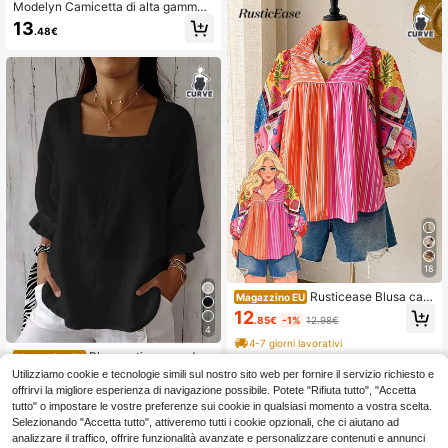
Modelyn Camicetta di alta gamma
con stampa floreale vintage frances
13
.48€
e, bordo in pizzo, collo rotondo e m
aniche lunghe, camicia taglie forti
18
Rusticease Blusa cas
Magazzino EU
ual da donna taglie forti per vacanz
12
.85€
-1%
12.98€
e estive, con stampa a righe e blocc
4
hi di colore, stile country da spiaggi
4-7 giorni lavorativi
a
Blusa estiva nera da d
Magazzino EU
onna taglie forti, a maniche corte, c
10
Utilizziamo cookie e tecnologie simili sul nostro sito web per fornire il servizio richiesto e
.48€
on scollo quadrato, spalle cadenti e
offrirvi la migliore esperienza di navigazione possibile. Potete "Rifiuta tutto", "Accetta
polsini arricciati
4-7 giorni lavorativi
tutto" o impostare le vostre preferenze sui cookie in qualsiasi momento a vostra scelta.
Selezionando "Accetta tutto", attiveremo tutti i cookie opzionali, che ci aiutano ad
analizzare il traffico, offrire funzionalità avanzate e personalizzare contenuti e annunci