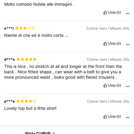
Molto
comodo
fedele
alle
immagini
.
Utile
(0)
s***i
Colore: nero / Misure: 0XL
Niente
di
che
ed
è
molto
corta
...
Utile
(0)
d***s
Colore: nero / Misure: 2XL
This
is
nice
,
no
stretch
at
all
and
longer
at
the
front
then
the
back
.
Nice
fitted
shape
,
can
wear
with
a
belt
to
give
you
a
more
pronounced
waist
,
looks
good
with
flared
trousers
.
Utile
(0)
e***e
Colore: nero / Misure: 2XL
Lovely
top
but
a
little
short
Utile
(0)
125K Follower
4.83
Flirla CURVE