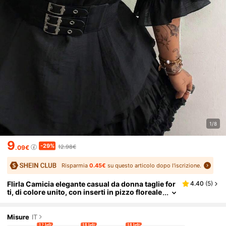
1/8
9
-29%
12.98€
.09€
Risparmia
0.45€
su questo articolo dopo l'iscrizione.
Flirla Camicia elegante casual da donna taglie for
4.40
(
5
)
ti, di colore unito, con inserti in pizzo floreale
traforato, vita segnata
Misure
IT
12 left
18 left
18 left