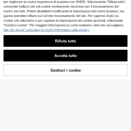
per migliorare la vostra esperienza di acquisto con SHEIN. Selezionando "Rifiuta tutto",
consentite l'utilizzo dei soli cookie strettamente necessari per il funzionamento del
nostro sito web. Potete disabilitarli modificando le impostazioni del vostro browser, ma
questo potrebbe influire sul corretto funzionamento del sito. Per saperne di più sui
cookie che utilizziamo e per regolare le impostazioni dei cookie opzionali, selezionate
"Gestisci cookie". Per maggiori informazioni su come trattiamo i dati che raccogliamo,
fate clic qui per consultare la nostra Informativa sulla privacy.
Rifiuta tutto
Accetta tutto
Gestisci i cookie
AGGIUNGI AL CARRELLO