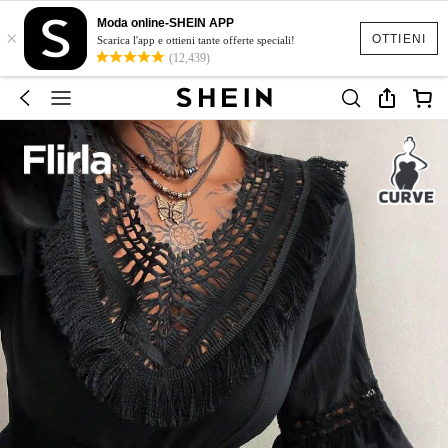
Moda online-SHEIN APP
×
OTTIENI
Scarica l'app e ottieni tante offerte speciali!
(12,439)