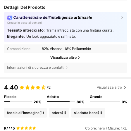
Dettagli Del Prodotto
Caratteristiche dell'intelligenza artificiale
Creato in base ai dettagli
Tessuto intrecciato:
Trama intrecciata con una finitura curata.
Elegante:
Un look aggraziato e raffinato.
Composizione:
82% Viscosa, 18% Poliammide
Visualizza altro
Informazioni di sicurezza e contatti
4.40
(5)
Visualizza altro
Piccolo
Adatto
Grande
20%
80%
0%
fedele all'immagine
(1)
adoro
(1)
si adatta bene
(1)
K***5
Colore: nero / Misure: 1XL