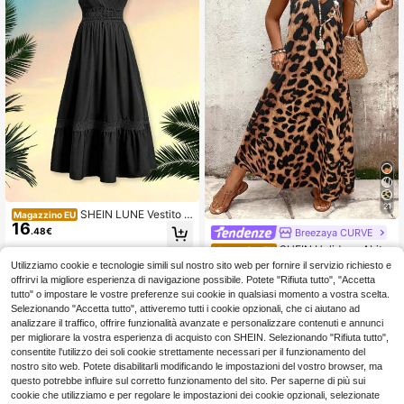
21
SHEIN LUNE Vestito s
Magazzino EU
16
emplice a tinta unita da donna stile
.48€
Breezaya CURVE
boho, con laccetti incrociati, adatto
SHEIN Holidaya Abito
Magazzino EU
all'uso quotidiano, per l'estate, tagli
4-7 giorni lavorativi
13
oversize da donna con stampa leop
e comode
Utilizziamo cookie e tecnologie simili sul nostro sito web per fornire il servizio richiesto e
.48€
ardata, estivo
offrirvi la migliore esperienza di navigazione possibile. Potete "Rifiuta tutto", "Accetta
4-7 giorni lavorativi
tutto" o impostare le vostre preferenze sui cookie in qualsiasi momento a vostra scelta.
Selezionando "Accetta tutto", attiveremo tutti i cookie opzionali, che ci aiutano ad
analizzare il traffico, offrire funzionalità avanzate e personalizzare contenuti e annunci
per migliorare la vostra esperienza di acquisto con SHEIN. Selezionando "Rifiuta tutto",
consentite l'utilizzo dei soli cookie strettamente necessari per il funzionamento del
nostro sito web. Potete disabilitarli modificando le impostazioni del vostro browser, ma
questo potrebbe influire sul corretto funzionamento del sito. Per saperne di più sui
cookie che utilizziamo e per regolare le impostazioni dei cookie opzionali, selezionate