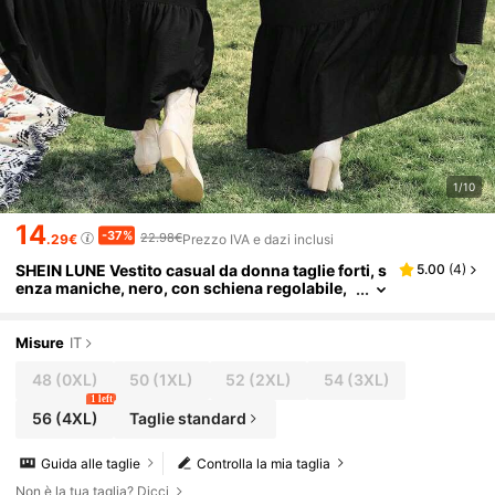
1/10
14
-37%
22.98€
.29€
Prezzo IVA e dazi inclusi
SHEIN LUNE Vestito casual da donna taglie forti, s
5.00
(
4
)
enza maniche, nero, con schiena regolabile,
vita stretta, ideale per le vacanze
Misure
IT
48
(0XL)
50
(1XL)
52
(2XL)
54
(3XL)
1 left
56
(4XL)
Taglie standard
Guida alle taglie
Controlla la mia taglia
Non è la tua taglia? Dicci