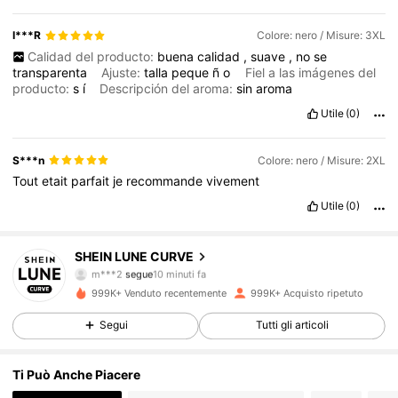
I***R
Colore: nero / Misure: 3XL
Calidad del producto:
buena
calidad
,
suave
,
no
se
transparenta
Ajuste:
talla
peque
ñ
o
Fiel a las imágenes del
producto:
s
í
Descripción del aroma:
sin
aroma
Utile
(0)
S***n
Colore: nero / Misure: 2XL
Tout
etait
parfait
je
recommande
vivement
Utile
(0)
450K Follower
4.84
SHEIN LUNE CURVE
m***2
segue
10 minuti fa
n***1
sta navigando
450K Follower
4.84
999K+ Venduto recentemente
999K+ Acquisto ripetuto
Segui
Tutti gli articoli
450K Follower
4.84
Ti Può Anche Piacere