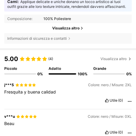
Cami:
Applique delicate e uniche donano un tocco artistico ai tuoi
outfit grazie alle loro texture intricate, rendendoli davvero affascinanti.
Composizione:
100% Poliestere
Visualizza altro
Informazioni di sicurezza e contatti
5.00
(4)
Visualizza altro
Piccolo
Adatto
Grande
0%
100%
0%
j***5
Colore: nero / Misure: 2XL
Fresquita
y
buena
calidad
Utile
(0)
v***u
Colore: nero / Misure: 0XL
Beau
Utile
(0)