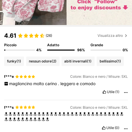
4.61
(26)
Visualizza altro
Piccolo
Adatto
Grande
4%
96%
0%
funky
(1)
nessun odore
(2)
abiti invernali
(1)
bellissimo
(1)
f***e
Colore: Bianco e nero / Misure: 5XL
maglioncino
molto
carino
.
leggero
e
comodo
Utile
(1)
f***s
Colore: Bianco e nero / Misure: 5XL
🔝🔝🔝🔝🔝🔝🔝🔝🔝🔝🔝🔝🔝🔝🔝🔝🔝🔝🔝🔝🔝🔝🔝🔝🔝🔝🔝🔝🔝
🔝🔝🔝🔝🔝🔝🔝🔝🔝🔝🔝
Utile
(0)