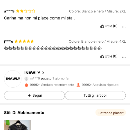
a***9
Colore: Bianco e nero / Misure: 2XL
Carina
ma
non
mi
piace
come
mi
sta
.
Utile
(0)
j***o
Colore: Bianco e nero / Misure: 4XL
👍👍👍👍👍👍👍👍👍👍👍👍👍👍👍👍👍👍👍👍👍👍👍👍
Utile
(0)
1.1M Follower
4.82
INAWLY
m***9
pagato
1 giorno fa
r***0
segue
1 ore fa
999K+ Venduto recentemente
999K+ Acquisto ripetuto
1.1M Follower
4.82
Segui
Tutti gli articoli
1.1M Follower
4.82
Stili Di Abbinamento
Potrebbe piacerti
1.1M Follower
4.82