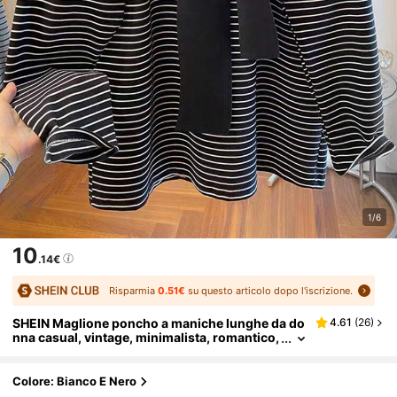
1/6
10
.14€
Risparmia
0.51€
su questo articolo dopo l'iscrizione.
SHEIN Maglione poncho a maniche lunghe da do
4.61
(
26
)
nna casual, vintage, minimalista, romantico,
a blocchi di colore e righe, taglie comode
Colore: Bianco E Nero