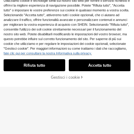
Utilizziamo cookie e tecnologie simili sul nostro sito web per fornire il servizio richiesto e
offrirvi la migliore esperienza di navigazione possibile. Potete "Rifiuta tutto", "Accetta
tutto" o impostare le vostre preferenze sui cookie in qualsiasi momento a vostra scelta.
Selezionando "Accetta tutto", attiveremo tutti i cookie opzionali, che ci aiutano ad
analizzare il traffico, offrire funzionalità avanzate e personalizzare contenuti e annunci
per migliorare la vostra esperienza di acquisto con SHEIN. Selezionando "Rifiuta tutto",
consentite l'utilizzo dei soli cookie strettamente necessari per il funzionamento del
nostro sito web. Potete disabilitarli modificando le impostazioni del vostro browser, ma
questo potrebbe influire sul corretto funzionamento del sito. Per saperne di più sui
cookie che utilizziamo e per regolare le impostazioni dei cookie opzionali, selezionate
"Gestisci cookie". Per maggiori informazioni su come trattiamo i dati che raccogliamo,
fate clic qui per consultare la nostra Informativa sulla privacy.
Rifiuta tutto
Accetta tutto
Gestisci i cookie
AGGIUNGI AL CARRELLO
INAWLY Felpa oversize da donna a
maniche lunghe, casual e versatile,
10
INAWLY Felpa oversiz
Magazzino EU
.06€
con stampa a righe
e a righe con spalle scoperte e mani
10
.98€
che lunghe, vestibilità ampia, adatt
a per primavera e autunno, ideale p
4-7 giorni lavorativi
er laurea, ritorno a scuola, insegnan
ti in autunno e inverno