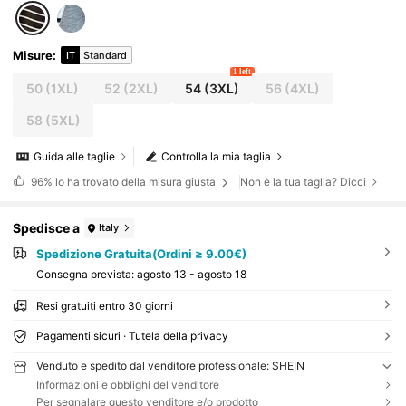
Misure
:
IT
Standard
1 left
50
(1XL)
52
(2XL)
54
(3XL)
56
(4XL)
58
(5XL)
Guida alle taglie
Controlla la mia taglia
96%
lo ha trovato della misura giusta
Non è la tua taglia? Dicci
Spedisce a
Italy
Spedizione Gratuita(Ordini ≥ 9.00€)
Consegna prevista:
agosto 13 - agosto 18
Resi gratuiti entro 30 giorni
Pagamenti sicuri · Tutela della privacy
Venduto e spedito dal venditore professionale: SHEIN
Informazioni e obblighi del venditore
Per segnalare questo venditore e/o prodotto