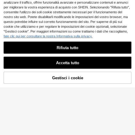
analizzare il traffico, offrire funzionalità avanzate e personalizzare contenuti e annunci
con lacci sul retro e design con bott
oni, top casual da vacanza boho
per migliorare la vostra esperienza di acquisto con SHEIN. Selezionando "Rifiuta tutto",
consentite l'utilizzo dei soli cookie strettamente necessari per il funzionamento del
nostro sito web. Potete disabilitarli modificando le impostazioni del vostro browser, ma
questo potrebbe influire sul corretto funzionamento del sito. Per saperne di più sui
cookie che utilizziamo e per regolare le impostazioni dei cookie opzionali, selezionate
"Gestisci cookie". Per maggiori informazioni su come trattiamo i dati che raccogliamo,
fate clic qui per consultare la nostra Informativa sulla privacy.
Rifiuta tutto
Accetta tutto
Gestisci i cookie
AGGIUNGI AL CARRELLO
36
Linhara Blusa casual r
SHEIN LUNE Blusa ca
Magazzino EU
Magazzino EU
egular da donna con scollo a V e m
sual minimalista con stampa floreal
6
6
.98€
.42€
6.48€
aniche corte, in tinta unita e texture,
e romantica, scollo a V, con volant,
adatta per uscire, vacanze, club, ta
maniche corte, adatta per taglie fort
4-7 giorni lavorativi
4-7 giorni lavorativi
glie comode
i, ideale per l'estate e le vacanze