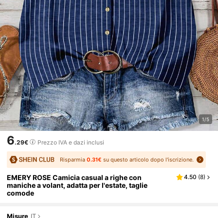
1/5
6
.29€
Prezzo IVA e dazi inclusi
Risparmia
0.31€
su questo articolo dopo l'iscrizione.
EMERY ROSE Camicia casual a righe con
4.50
(
8
)
maniche a volant, adatta per l'estate, taglie
comode
Misure
IT