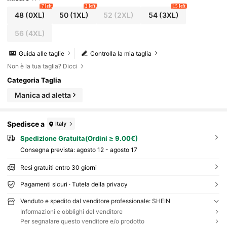
7 left
2 left
15 left
48
(0XL)
50
(1XL)
52
(2XL)
54
(3XL)
56
(4XL)
Guida alle taglie
Controlla la mia taglia
Non è la tua taglia? Dicci
Categoria Taglia
Manica ad aletta
Spedisce a
Italy
Spedizione Gratuita(Ordini ≥ 9.00€)
Consegna prevista:
agosto 12 - agosto 17
Resi gratuiti entro 30 giorni
Pagamenti sicuri · Tutela della privacy
Venduto e spedito dal venditore professionale: SHEIN
Informazioni e obblighi del venditore
Per segnalare questo venditore e/o prodotto