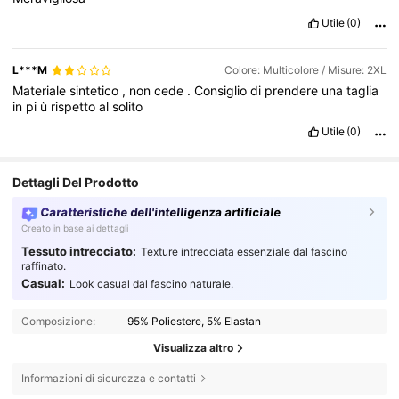
Utile
(0)
L***M
Colore: Multicolore / Misure: 2XL
Materiale
sintetico
,
non
cede
.
Consiglio
di
prendere
una
taglia
in
pi
ù
rispetto
al
solito
Utile
(0)
Dettagli Del Prodotto
Caratteristiche dell'intelligenza artificiale
Creato in base ai dettagli
Tessuto intrecciato:
Texture intrecciata essenziale dal fascino
raffinato.
Casual:
Look casual dal fascino naturale.
Composizione:
95% Poliestere, 5% Elastan
Visualizza altro
Informazioni di sicurezza e contatti