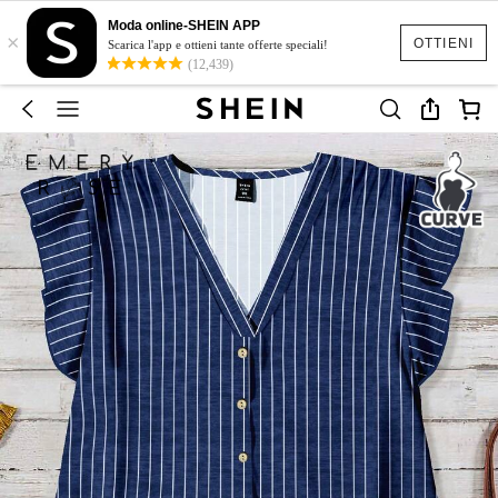
Moda online-SHEIN APP
×
OTTIENI
Scarica l'app e ottieni tante offerte speciali!
(12,439)