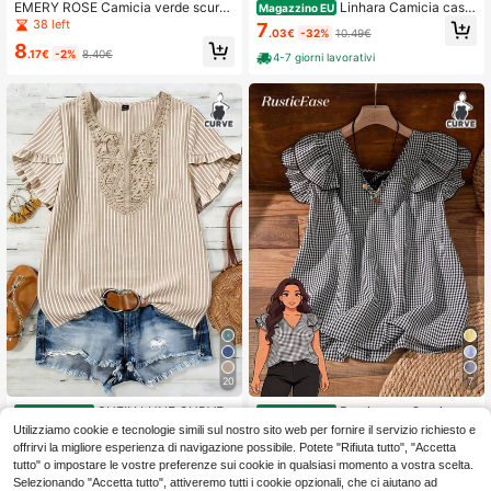
EMERY ROSE Camicia verde scuro
Linhara Camicia casu
Magazzino EU
casual e minimalista, adatta per l'es
al da vacanza con stampa floreale
38 left
7
.03€
-32%
10.49€
tate, taglie comode
e colletto tagliato, taglie comode
8
.17€
-2%
8.40€
4-7 giorni lavorativi
20
7
SHEIN LUNE CURVE
Rusticease Camicetta
Magazzino EU
Magazzino EU
Camicia casual estiva da donna in t
casual estiva da donna con scollo a
5
5
Utilizziamo cookie e tecnologie simili sul nostro sito web per fornire il servizio richiesto e
.49€
-49%
10.87€
.49€
-36%
8.67€
essuto intrecciato, taglia comoda
V, a doppio strato, maniche a camp
offrirvi la migliore esperienza di navigazione possibile. Potete "Rifiuta tutto", "Accetta
ana, a quadri, adatta per vacanze, p
4-7 giorni lavorativi
4-7 giorni lavorativi
tutto" o impostare le vostre preferenze sui cookie in qualsiasi momento a vostra scelta.
rimavera, uscite, 2026 nuovo, semp
Selezionando "Accetta tutto", attiveremo tutti i cookie opzionali, che ci aiutano ad
lice e alla moda per uso quotidiano,