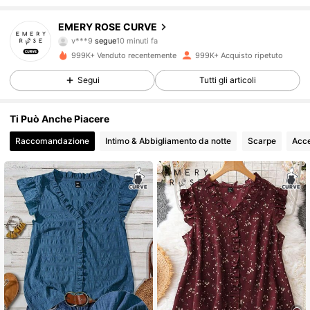
1M Follower
4.81
EMERY ROSE CURVE
v***9
segue
10 minuti fa
A***L
sta navigando
999K+ Venduto recentemente
999K+ Acquisto ripetuto
1M Follower
4.81
Segui
Tutti gli articoli
1M Follower
4.81
Ti Può Anche Piacere
Raccomandazione
Intimo & Abbigliamento da notte
Scarpe
Acce
1M Follower
4.81
1M Follower
4.81
1M Follower
4.81
1M Follower
4.81