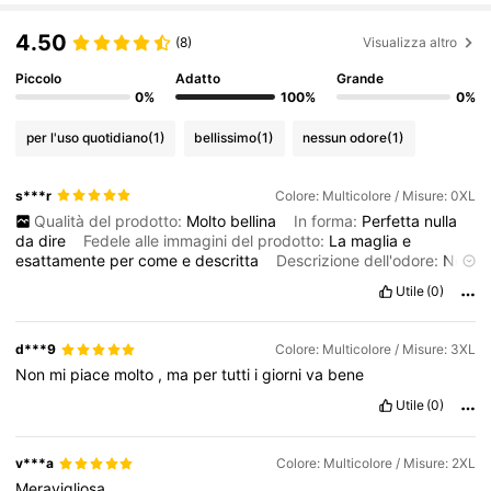
4.50
(8)
Visualizza altro
Piccolo
Adatto
Grande
0%
100%
0%
per l'uso quotidiano
(1)
bellissimo
(1)
nessun odore
(1)
s***r
Colore: Multicolore / Misure: 0XL
Qualità del prodotto:
Molto
bellina
In forma:
Perfetta
nulla
da
dire
Fedele alle immagini del prodotto:
La
maglia
e
esattamente
per
come
e
descritta
Descrizione dell'odore:
Non
fa
nemmeno
nessun
odore
sgradevole
Utile
(0)
d***9
Colore: Multicolore / Misure: 3XL
Non
mi
piace
molto
,
ma
per
tutti
i
giorni
va
bene
Utile
(0)
v***a
Colore: Multicolore / Misure: 2XL
Meravigliosa