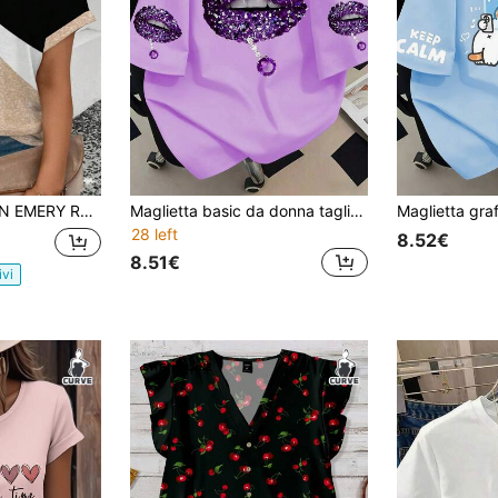
maglietta donna oversize a maniche corte, scollo a V, con stampa e design a pannelli
Maglietta basic da donna taglie forti stile retrò street con stampa "labbra", top ampio casual estivo.
28 left
8.52€
8.51€
ivi