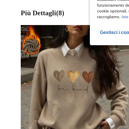
funzionamento del
cookie opzionali,
Più Dettagli(8)
raccogliamo,
fate
Gestisci i co