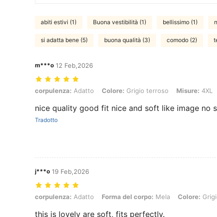
abiti estivi (1)
Buona vestibilità (1)
bellissimo (1)
n
si adatta bene (5)
buona qualità (3)
comodo (2)
t
m***o
12 Feb,2026
corpulenza: Adatto, Colore: Grigio terroso, Misure: 4XL
corpulenza:
Adatto
Colore:
Grigio terroso
Misure:
4XL
nice quality good fit nice and soft like image no 
Tradotto
j***o
19 Feb,2026
corpulenza: Adatto, Forma del corpo: Mela, Colore: Grigio terroso, 
corpulenza:
Adatto
Forma del corpo:
Mela
Colore:
Grigi
this is lovely are soft, fits perfectly.