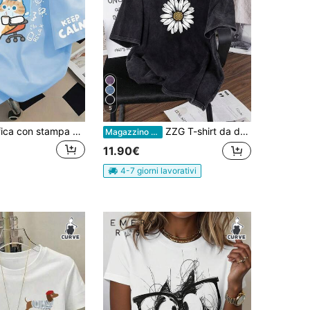
5
Maglietta grafica con stampa di gatto e lettere, girocollo, taglie forti, top casual estivo da donna, maniche corte con stampa alla moda. Adatto per vacanze estive, abbigliamento da spiaggia, abbigliamento da vacanza, abbigliamento primaverile, abbigliamento per San Valentino, abbigliamento da carnevale, adatto per uso quotidiano, uscite, gite, festival, spiaggia, feste, compleanni, spiaggia, raduni, balli, scuola, festival musicali, vacanze, pendolarismo, fitness, matrimoni, Capodanno, top primaverile, estate da donna, festival da donna
ZZG T-shirt da donna in cotone estiva, stile hip-hop divertente con stampa "Fiore di margherita", comoda e casual in stile retrò, chic coreano versatile nello stile Y2K, vestibilità morbida, collo rotondo nero, maniche corte, taglia oversize, lavata
Magazzino EU
11.90€
4-7 giorni lavorativi