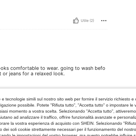
Utile (2)
. looks comfortable to wear. going to wash befo
 or jeans for a relaxed look.
Utile (1)
e tecnologie simili sul nostro sito web per fornire il servizio richiesto e o
gazione possibile. Potete "Rifiuta tutto", "Accetta tutto" o impostare le
siasi momento a vostra scelta. Selezionando "Accetta tutto", attiveremo t
 Recensioni
aiutano ad analizzare il traffico, offrire funzionalità avanzate e personal
orare la vostra esperienza di acquisto con SHEIN. Selezionando "Rifiuta
zzo dei soli cookie strettamente necessari per il funzionamento del nostr
ficando le impostazioni del vostro browser, ma questo potrebbe influire s