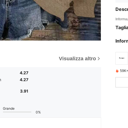
Descr
Informaz
Tagli
Infor
Visualizza altro
59K+
4.27
n
4.27
3.91
Grande
0%