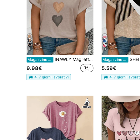
6
11
INAWLY Maglietta casual da donna con scollo a equipaggio, maniche corte, polsino arrotolato, stampa a cuore sfumato, taglie comode, best seller
SHEIN EMERY ROSE CURVE Nuova maglietta 
Magazzino EU
Magazzino EU
9.98€
5.59€
4-7 giorni lavorativi
4-7 giorni lavorat