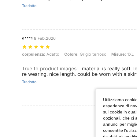
Tradotto
d***1
8 Feb,2026
corpulenza: Adatto, Colore: Grigio terroso, Misure: 1XL
corpulenza:
Adatto
Colore:
Grigio terroso
Misure:
1XL
True to product images
:
. material is really soft
re wearing. nice length. could be worn with a skirt
Tradotto
Utilizziamo cookie 
esperienza di navi
sui cookie in qual
Visualizza Altre
opzionali, che ci 
annunci per migli
consentite l'utili
disabilitarli modi