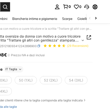
0
0
s Enter to select.
mbini
Biancheria intima e pigiameria
Scarpe
Gioielli E Accessori
Maglietta oversize da donna con motivo a cuore tricolore e la scritta "Trattare gli altri con gentilezza" stampata. Rassicurante, confortevole e alla moda.
tta oversize da donna con motivo a cuore tricolore
ritta "Trattare gli altri con gentilezza" stampata.
urante, confortevole e alla moda.
z251218093412242896900
(29 Recensioni)
98€
ICE AND AVAILABILITY
Prezzo IVA e dazi inclusi
re
IT Taglia
(0XL)
50 (1XL)
52 (2XL)
54 (3XL)
(4XL)
dei clienti ritiene che la taglia corrisponda alla taglia indicata
da alle taglie