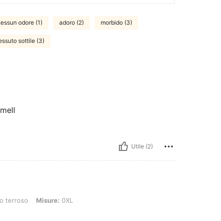
essun odore (1)
adoro (2)
morbido (3)
essuto sottile (3)
smell
Utile (2)
Misure: 0XL
o terroso
Misure:
0XL