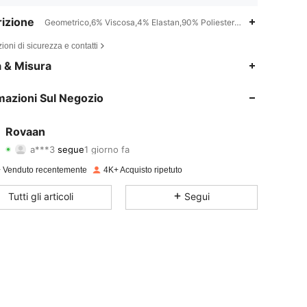
izione
Geometrico,6% Viscosa,4% Elastan,90% Poliestere,San Valentino,Na
ioni di sicurezza e contatti
4.77
83
1.6K
a & Misura
4.77
83
1.6K
mazioni Sul Negozio
4.77
83
1.6K
Rovaan
a***3
segue
1 giorno fa
4.77
83
1.6K
Valutazione
Articoli
Follower
 Venduto recentemente
4K+ Acquisto ripetuto
4.77
83
1.6K
Tutti gli articoli
Segui
4.77
83
1.6K
4.77
83
1.6K
4.77
83
1.6K
4.77
83
1.6K