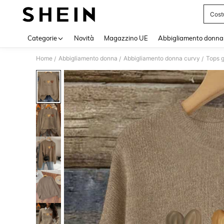
Cost
Use up 
Categorie
Novità
Magazzino UE
Abbigliamento donna
Home
Abbigliamento donna
Abbigliamento donna curvy
Tops g
/
/
/