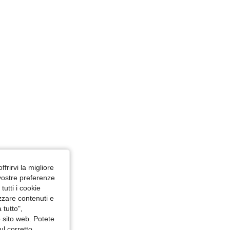
ffrirvi la migliore
 vostre preferenze
utti i cookie
izzare contenuti e
 tutto",
o sito web. Potete
ul corretto