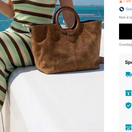
1 lef
Gui
Non è la
Guadag
Sp