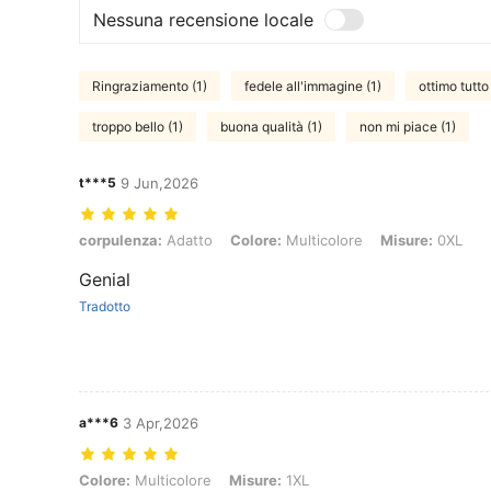
Nessuna recensione locale
Ringraziamento (1)
fedele all'immagine (1)
ottimo tutto
troppo bello (1)
buona qualità (1)
non mi piace (1)
t***5
9 Jun,2026
corpulenza: Adatto, Colore: Multicolore, Misure: 0XL
corpulenza:
Adatto
Colore:
Multicolore
Misure:
0XL
Genial
Tradotto
a***6
3 Apr,2026
Colore: Multicolore, Misure: 1XL
Colore:
Multicolore
Misure:
1XL