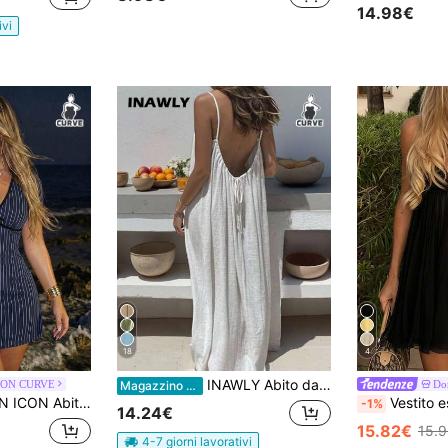
14.98€
ivi
18
4
INAWLY Abito da donna casual maxi con scollo a V profondo sul retro, plissettato, in tinta unita, taglie comode
CON CURVE
Dor
Magazzino EU
 estivo casual a righe per taglie comode
Vestito estivo taglie forti con fibbia in metallo nero, linea a
-1%
14.24€
15.82€
15.
4-7 giorni lavorativi