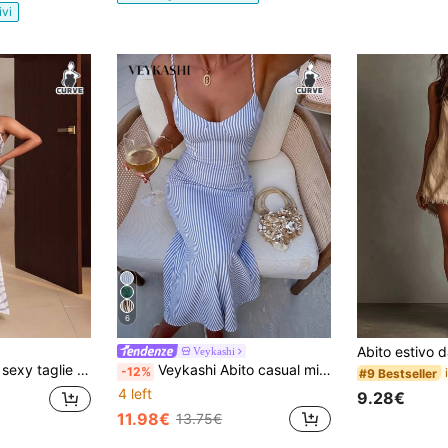
ivi
6
Veykashi
sottili, stampa zebra e effetto consumato
Veykashi Abito casual minimalista da vacanza romantico vintage con stampa a righe blu, taglie forti, outfit da donna per pendolarismo, festival musicale, abbigliamento da spiaggia, outfit da vacanza
-12%
#9 Bestseller
4 left
9.28€
11.98€
13.75€