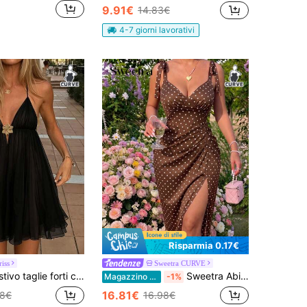
9.91€
14.83€
4-7 giorni lavorativi
Risparmia 0.17€
iss
Sweetra CURVE
d A, spalline sottili, stile casual da spiaggia, lunghezza corta, adatto per vacanze & uso quotidiano, elegante per feste
Sweetra Abito Maxi da Donna Taglie Forti con Stampa a Pois, Sexy e Minimalista, con Spalline Sottili, Vita Definita e Fianchi Valorizzati
Magazzino EU
-1%
16.81€
98€
16.98€