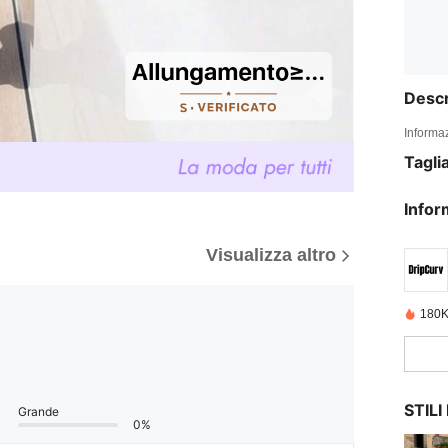
Descr
Informaz
Tagli
Infor
Visualizza altro
180K
STIL
Grande
0%