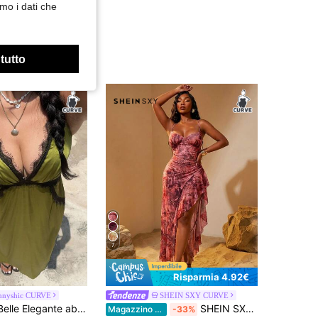
mo i dati che
 tutto
7
Risparmia 4.92€
nnyshic CURVE
SHEIN SXY CURVE
SHEIN SunnyBelle Elegante abito mini da festa in stile francese da vacanza, con ricamo in pizzo e decorazione floreale, scollo a V e spalline sottili
SHEIN SXY Abito estivo casual con spacco alto e stampa, per donne taglia curvy
Magazzino EU
-33%