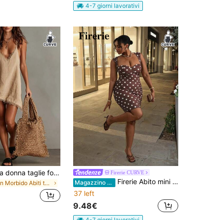
4-7 giorni lavorativi
Abito estivo da donna taglie forti, casual ed elegante, colore unito, scollo a V, con spalline sottili
Firerie CURVE
Firerie Abito mini aderente con stampa a pois in stile Y2K, taglia comoda, abito corto sexy per primavera/estate
Magazzino EU
in Morbido Abiti taglie forti
37 left
9.48€
4-7 giorni lavorativi