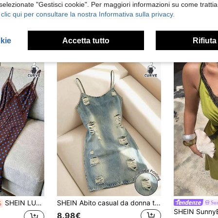
 selezionate "Gestisci cookie". Per maggiori informazioni su come trattia
 clic qui per consultare la nostra Informativa sulla privacy.
okie
Accetta tutto
Rifiuta
SHEIN LUNE CURVE Abito da donna taglie forti in tessuto intrecciato a pois, elegante, stile spiaggia estivo, con scollo all'americana
SHEIN Abito casual da donna taglie forti con design consumato, spalline sottili, adatto per appuntamenti e feste
Su
%
8.98€