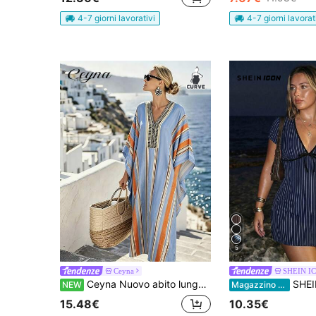
4-7 giorni lavorativi
4-7 giorni lavorat
5
Ceyna
SHEIN I
Ceyna Nuovo abito lungo casual da donna taglie forti, elegante, multicolore, a maniche corte, scollo a V, ampio e dritto, per vacanze, primavera estate
SHEIN ICON Abito
NEW
Magazzino EU
15.48€
10.35€