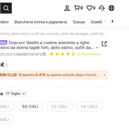
0
0
s Enter to select.
mbini
Biancheria intima e pigiameria
Scarpe
Gioielli E Accessori
Dripcurv Vestito a costine aderente a righe verdi estivo da donna taglie forti, abito estivo, outfit da vacanza, abito da spiaggia, outfit da crociera, abito verde, outfit da vacanza per donna.
Dripcurv Vestito a costine aderente a righe
stivo da donna taglie forti, abito estivo, outfit da
a, abito da spiaggia, outfit da crociera, abito
z251212110669867097879
(8 Recensioni)
 outfit da vacanza per donna.
4€
ICE AND AVAILABILITY
Risparmia
0.47€
su questo articolo dopo l'iscrizione.
re
IT Taglia
(0XL)
50 (1XL)
52 (2XL)
54 (3XL)
(4XL)