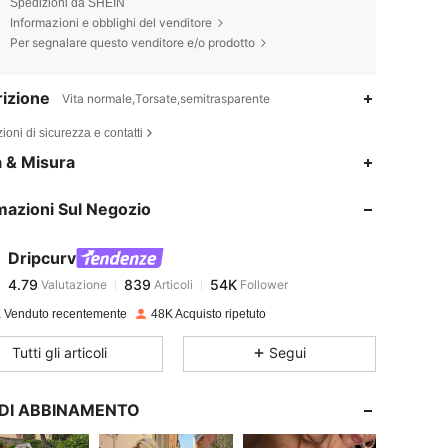
Spedizioni da SHEIN
Informazioni e obblighi del venditore
Per segnalare questo venditore e/o prodotto
izione
Vita normale,Torsate,semitrasparente
ioni di sicurezza e contatti
4.79
839
54K
a & Misura
mazioni Sul Negozio
4.79
839
54K
Dripcurv
4.79
839
54K
Valutazione
Articoli
Follower
a***u
pagato
1 giorno fa
 Venduto recentemente
48K Acquisto ripetuto
4.79
839
54K
Tutti gli articoli
Segui
4.79
839
54K
I DI ABBINAMENTO