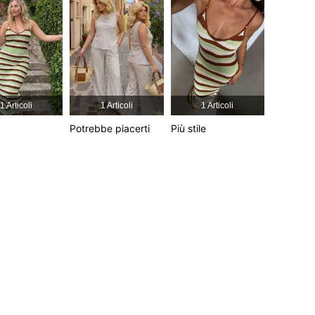
4.79
839
54K
4.79
839
54K
4.79
839
54K
1 Articoli
1 Articoli
1 Articoli
Potrebbe piacerti
Più stile
4.79
839
54K
4.79
839
54K