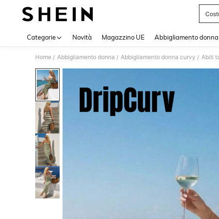
Cost
Use up 
Categorie
Novità
Magazzino UE
Abbigliamento donna
Home
Abbigliamento donna
Abbigliamento donna curvy
Abiti t
/
/
/