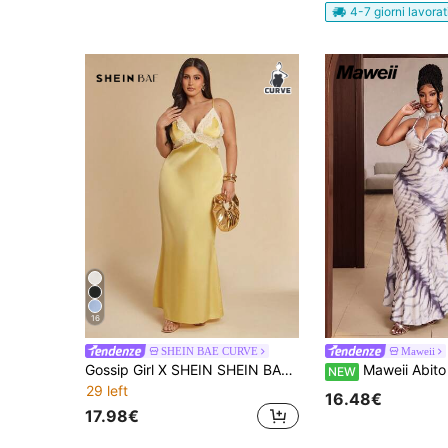
4-7 giorni lavorat
16
SHEIN BAE CURVE
Maweii
Gossip Girl X SHEIN SHEIN BAE Abito lungo elegante da donna taglie forti, giallo, estivo, senza maniche, scollo a V, schiena scoperta, in raso, con pizzo e volant, formale, per matrimonio, ospite, cocktail festa
Maweii Abito sexy taglie forti con spalline 
NEW
29 left
16.48€
17.98€