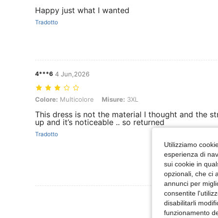
Happy just what I wanted
Tradotto
4***6
4 Jun,2026
Colore: Multicolore, Misure: 3XL
Colore:
Multicolore
Misure:
3XL
This dress is not the material I thought and the s
up and it’s noticeable .. so returned
Tradotto
Utilizziamo cookie 
esperienza di navi
sui cookie in qual
opzionali, che ci 
annunci per migli
consentite l'utili
Visualizza Altre
disabilitarli modi
funzionamento del