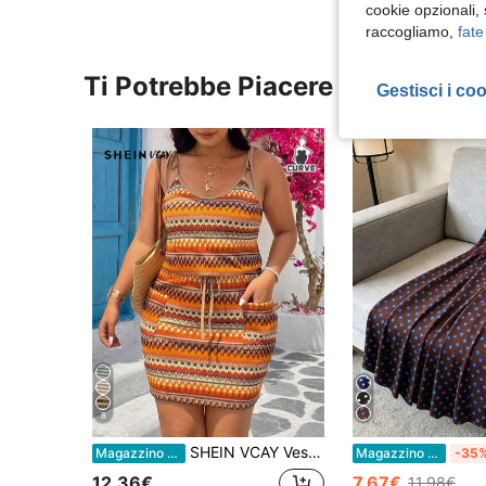
cookie opzionali,
raccogliamo,
fate
Ti Potrebbe Piacere
Gestisci i co
8
SHEIN VCAY Vestito da donna taglie forti con cintura in vita, doppia tasca e spalline a righe
Magazzino EU
Magazzino EU
-35
12.36€
7.67€
11.98€