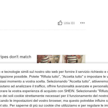
Utile (0)
tripes don’t match
e tecnologie simili sul nostro sito web per fornire il servizio richiesto e o
gazione possibile. Potete "Rifiuta tutto", "Accetta tutto" o impostare le
siasi momento a vostra scelta. Selezionando "Accetta tutto", attiveremo t
Utile (0)
aiutano ad analizzare il traffico, offrire funzionalità avanzate e personal
orare la vostra esperienza di acquisto con SHEIN. Selezionando "Rifiuta
zzo dei soli cookie strettamente necessari per il funzionamento del nostr
 Recensioni
ficando le impostazioni del vostro browser, ma questo potrebbe influire s
 sito. Per saperne di più sui cookie che utilizziamo e per regolare le i