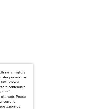
ffrirvi la migliore
 vostre preferenze
utti i cookie
izzare contenuti e
 tutto",
o sito web. Potete
ul corretto
mpostazioni dei