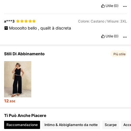
Utile
(0)
a***3
Colore: Castano / Misure: 3XL
Moooolto
bello
,
qualit
à
discreta
Utile
(0)
Stili Di Abbinamento
Più stile
12
.85€
Ti Può Anche Piacere
Raccomandazione
Intimo & Abbigliamento da notte
Scarpe
Acce