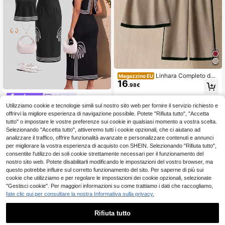
Linhara Completo da
Magazzino EU
16
donna taglie forti con top crop senz
.98€
a maniche a collo tondo e pantaloni
larghi e lunghi, 2 pezzi, casual e all
Juhart
4-7 giorni lavorativi
a moda per vacanze e uso quotidia
Utilizziamo cookie e tecnologie simili sul nostro sito web per fornire il servizio richiesto e
Juhart Set da 2 pezzi da donn
NEW
no, primavera/estate
15
a taglie forti, top senza maniche co
offrirvi la migliore esperienza di navigazione possibile. Potete "Rifiuta tutto", "Accetta
.98€
n spacco posteriore e gonna lunga,
tutto" o impostare le vostre preferenze sui cookie in qualsiasi momento a vostra scelta.
in tessuto intrecciato, vestibilità reg
Selezionando "Accetta tutto", attiveremo tutti i cookie opzionali, che ci aiutano ad
olare, casual e comodo, per vacanz
analizzare il traffico, offrire funzionalità avanzate e personalizzare contenuti e annunci
e estive e pendolarismo, nero e bian
per migliorare la vostra esperienza di acquisto con SHEIN. Selezionando "Rifiuta tutto",
co
consentite l'utilizzo dei soli cookie strettamente necessari per il funzionamento del
nostro sito web. Potete disabilitarli modificando le impostazioni del vostro browser, ma
questo potrebbe influire sul corretto funzionamento del sito. Per saperne di più sui
cookie che utilizziamo e per regolare le impostazioni dei cookie opzionali, selezionate
"Gestisci cookie". Per maggiori informazioni su come trattiamo i dati che raccogliamo,
fate clic qui per consultare la nostra Informativa sulla privacy.
Rifiuta tutto