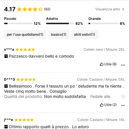
55K Follower
4.78
4.17
(92)
Visualizza altro
Piccolo
Adatto
Grande
55K Follower
4.78
12%
82%
6%
per l'uso quotidiano
(1)
basico
(1)
abiti estivi
(1)
55K Follower
4.78
s***a
Colore: nero / Misure: 2XL
Pazzesco
davvero
bello
e
comodo
55K Follower
4.78
Utile
(8)
D***3
Colore: Castano / Misure: 0XL
55K Follower
4.78
Bellissimooo
.
Forse
il
tessuto
un
po
'
deludente
ma
fa
niente
.
Veste
cmq
molto
bene
.
Consiglio
Qualità del prodotto:
Non
molto
soddisfatta
Fedele alle
55K Follower
4.78
immagini del prodotto:
Molto
fede
all
'
immagine
,
anche
per
Utile
(2)
quanto
riguarda
il
colore
.
Descrizione dell'odore:
Nessun
odore
j***e
Colore: Castano / Misure: 1XL
Ottimo
rapporto
qualit
à
prezzo
.
Lo
adoro