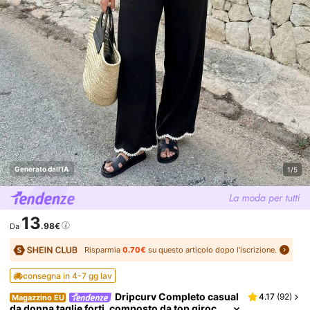
Generato dall'IA
1/5
13
.98€
Da
Risparmia
0.70€
su questo articolo dopo l'iscrizione.
consegna in 4-7 gg lav
Dripcurv Completo casual
4.17
(
92
)
Magazzino EU
da donna taglie forti, composto da top giroc