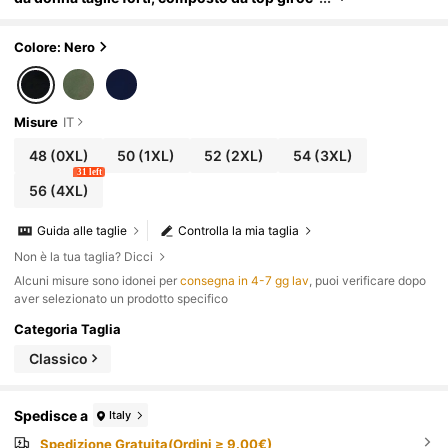
ollo senza maniche e pantaloni a gamba amp
ia
Colore: Nero
Misure
IT
48
(0XL)
50
(1XL)
52
(2XL)
54
(3XL)
31 left
56
(4XL)
Guida alle taglie
Controlla la mia taglia
Non è la tua taglia? Dicci
Alcuni misure sono idonei per
consegna in 4-7 gg lav
, puoi verificare dopo
aver selezionato un prodotto specifico
Categoria Taglia
Classico
Spedisce a
Italy
Spedizione Gratuita(Ordini ≥ 9.00€)