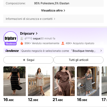
Composizione:
95% Poliestere,5% Elastan
Visualizza altro
Informazioni di sicurezza e contatti
55K Follower
4.78
Dripcurv
d***0
segue
30 minuti fa
e***8
sta navigando
99K+ Venduto recentemente
48K+ Acquisto ripetuto
55K Follower
4.78
Questo negozio è selezionato come
「Boutique trendy」
Segui
Tutti gli articoli
55K Follower
4.78
55K Follower
4.78
55K Follower
4.78
16
12
21
16
17
.48€
.98€
.48€
.98€