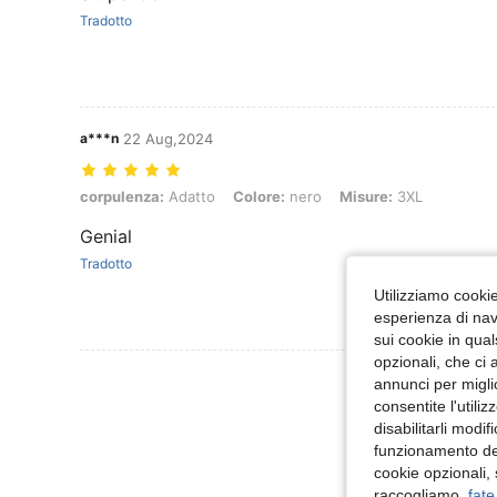
Tradotto
a***n
22 Aug,2024
corpulenza: Adatto, Colore: nero, Misure: 3XL
corpulenza:
Adatto
Colore:
nero
Misure:
3XL
Genial
Tradotto
Utilizziamo cookie 
esperienza di navi
sui cookie in qual
opzionali, che ci 
Visualizza Altre
annunci per migli
consentite l'utili
disabilitarli modi
funzionamento del
cookie opzionali,
raccogliamo,
fate