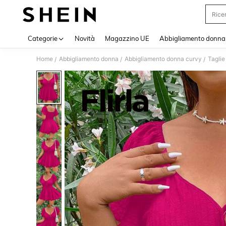
Rice
Categorie
Novità
Magazzino UE
Abbigliamento donna
Home
Abbigliamento donna
Abbigliamento donna curvy
Taglie
/
/
/