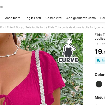
rca
Moda mare
Taglie Forti
Casa e Vita
Abbigliamento uomo
Ba
 Forti Tute & Body
Tute taglie forti
/
/
Flirla 
couliss
manich
19
.
PR
Sp
Color
Misu