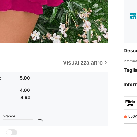
Descr
Informaz
Visualizza altro
Tagli
o
5.00
Infor
4.00
4.52
Grande
500K
2%