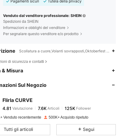
Pagamenti sicuri
Tutela della privacy
Venduto dal venditore professionale: SHEIN
Spedizioni da SHEIN
Informazioni e obblighi del venditore
Per segnalare questo venditore e/o prodotto
izione
Scollatura a cuore,Volanti sovrapposti,Oktoberfest a Monaco
ioni di sicurezza e contatti
4.81
7.6K
125K
a & Misura
mazioni Sul Negozio
4.81
7.6K
125K
Flirla CURVE
4.81
7.6K
125K
Valutazione
Articoli
Follower
g***m
pagato
1 giorno fa
+ Venduto recentemente
500K+ Acquisto ripetuto
4.81
7.6K
125K
Tutti gli articoli
Segui