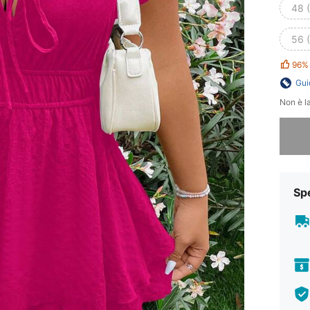
48 
56 
96%
Gui
Non è la
Ci dispi
Sp