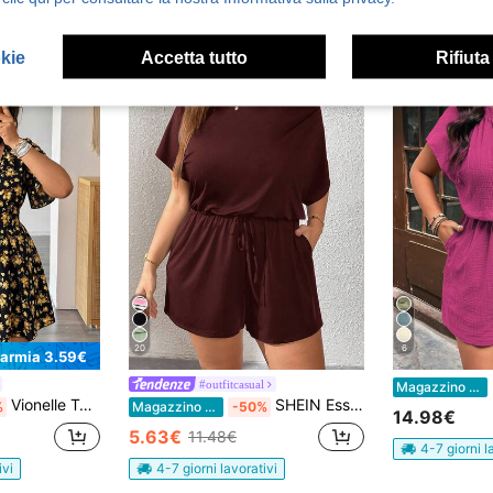
okie
Accetta tutto
Rifiuta
20
6
parmia 3.59€
EM
#outfitcasual
Magazzino EU
Vionelle Tuta corta casual con stampa floreale e vita stretta, taglie forti, primavera/estate
SHEIN Essnce Tuta da donna taglie forti, abbigliamento estivo, pantaloncini, spalle scoperte, outfit estivi da donna, outfit da rave festival, outfit estivi da donna per vacanze, tuta casual da donna
%
Magazzino EU
-50%
14.98€
5.63€
11.48€
4-7 giorni l
ivi
4-7 giorni lavorativi