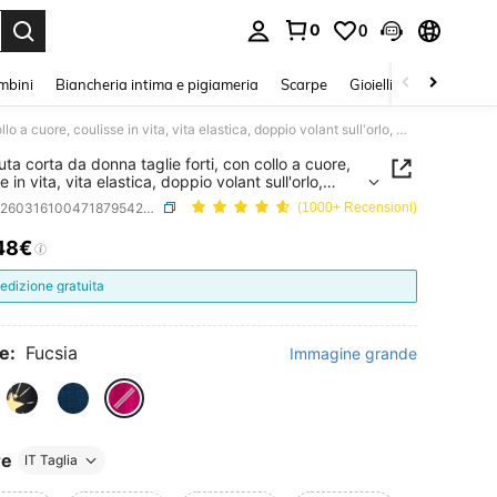
0
0
mbini
Biancheria intima e pigiameria
Scarpe
Gioielli E Accessori
Flirla Tuta corta da donna taglie forti, con collo a cuore, coulisse in vita, vita elastica, doppio volant sull'orlo, maniche corte, adatta per appuntamenti estivi e viaggi
Tuta corta da donna taglie forti, con collo a cuore,
e in vita, vita elastica, doppio volant sull'orlo,
e corte, adatta per appuntamenti estivi e viaggi
SKU: sz260316100471879542348
(1000+ Recensioni)
48€
ICE AND AVAILABILITY
edizione gratuita
e:
Fucsia
Immagine grande
re
IT Taglia