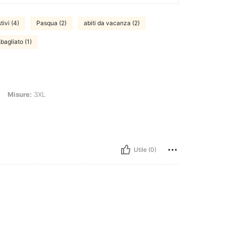
tivi (4)
Pasqua (2)
abiti da vacanza (2)
sbagliato (1)
XL
Misure:
3XL
Utile (0)