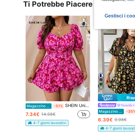
Ti Potrebbe Piacere
Gestisci i co
36
Ris
SHEIN Unity Tuta estiva con stampa floreale all-over e maniche a palloncino, taglie comode
Vionelle
Magazzino EU
-51%
Magazzino EU
-35
7.34€
14.98€
6.39€
9.98€
4-7 giorni lavorativi
4-7 giorni lavorat