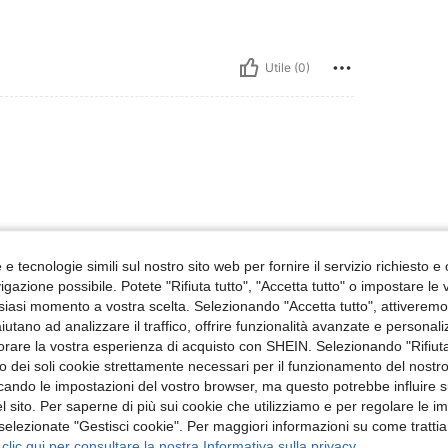
Utile (0)
e tecnologie simili sul nostro sito web per fornire il servizio richiesto e o
gazione possibile. Potete "Rifiuta tutto", "Accetta tutto" o impostare le
Utile (1)
siasi momento a vostra scelta. Selezionando "Accetta tutto", attiveremo t
aiutano ad analizzare il traffico, offrire funzionalità avanzate e personal
 Recensioni
orare la vostra esperienza di acquisto con SHEIN. Selezionando "Rifiuta
zzo dei soli cookie strettamente necessari per il funzionamento del nostr
ficando le impostazioni del vostro browser, ma questo potrebbe influire s
 sito. Per saperne di più sui cookie che utilizziamo e per regolare le i
 selezionate "Gestisci cookie". Per maggiori informazioni su come trattia
 clic qui per consultare la nostra Informativa sulla privacy.