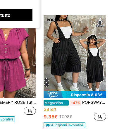
 tutto
Risparmia 8.63€
ERY ROSE Tuta casual comoda in cotone con maniche a raglan e coulisse, taglia curvy, abbigliamento estivo da donna, tuta estiva da donna, abbigliamento estivo da donna, tuta estiva da lavoro, tuta corta estiva da donna
POPSWAY Primavera, Estate, Nuovo Elegante Moda Casual Completo Design Tessuto a Righe Fibbia Regolabile Bretelle Orlo con Polsino Pantaloni Capri Vita Alta Gamba Larga Pantaloni Donne Pantaloni Casual Ampi Snellenti Versatile Business Casual
Magazzino EU
-47%
38 left
9.35€
17.98€
avorativi
4-7 giorni lavorativi