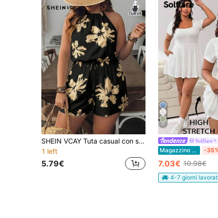
11
SHEIN VCAY Tuta casual con stampa floreale, taglie comode
Solflare
Magazzino EU
-35
1 left
5.79€
7.03€
10.98€
4-7 giorni lavorat