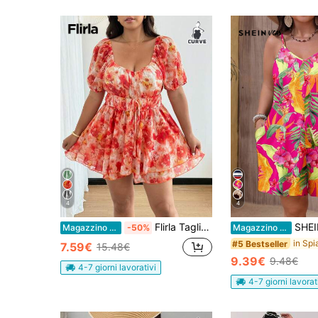
4
4
Flirla Taglia curvy Jumpsuit romantica e femminile a vita stretta con colletto quadrato, a due strati, a line
SHEIN VCAY Tuta casual con stampa 
Magazzino EU
-50%
Magazzino EU
#5 Bestseller
7.59€
15.48€
9.39€
9.48€
4-7 giorni lavorativi
4-7 giorni lavorat