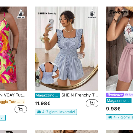
8
floreale tropicale, semplice e rilassata, adatta per taglie comode in estate
SHEIN Frenchy Tuta casual a righe con volant sul fondo, taglie comode
Br
Magazzino EU
B
Magazzino EU
in Spiaggia Tute e body taglie forti
11.98€
9.98€
4-7 giorni lavorativi
4-7 giorni l
ivi