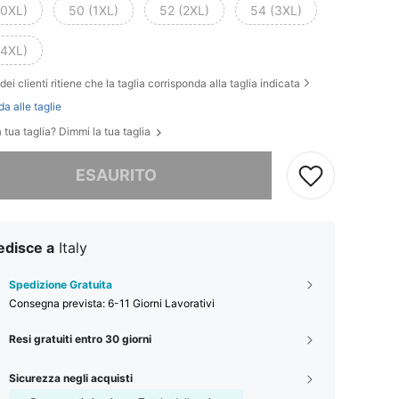
(0XL)
50 (1XL)
52 (2XL)
54 (3XL)
(4XL)
dei clienti ritiene che la taglia corrisponda alla taglia indicata
da alle taglie
 tua taglia? Dimmi la tua taglia
ace, questo prodotto è esaurito
ESAURITO
edisce a
Italy
Spedizione Gratuita
Consegna prevista:
6-11 Giorni Lavorativi
Resi gratuiti entro 30 giorni
Sicurezza negli acquisti