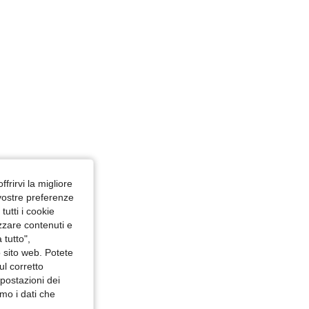
ffrirvi la migliore
 vostre preferenze
utti i cookie
izzare contenuti e
 tutto",
o sito web. Potete
ul corretto
mpostazioni dei
mo i dati che