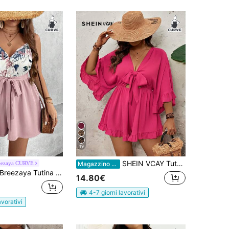
19
SHEIN VCAY Tuta da donna taglie forti, tinta unita, maniche a pipistrello, orlo arricciato, vita con fiocco
eezaya CURVE
Magazzino EU
reezaya Tutina senza maniche, in taglia oversize, con stampa di piante tropicali, per donne
14.80€
4-7 giorni lavorativi
avorativi