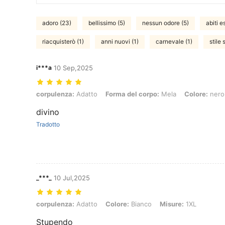
adoro (23)
bellissimo (5)
nessun odore (5)
abiti es
riacquisterò (1)
anni nuovi (1)
carnevale (1)
stile 
i***a
10 Sep,2025
corpulenza: Adatto, Forma del corpo: Mela, Colore: nero, Misure: 3
corpulenza:
Adatto
Forma del corpo:
Mela
Colore:
nero
divino
Tradotto
_***_
10 Jul,2025
corpulenza: Adatto, Colore: Bianco, Misure: 1XL
corpulenza:
Adatto
Colore:
Bianco
Misure:
1XL
Stupendo