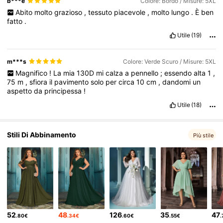
b***e
Colore: Bordò / Misure: 5XL
Abito
molto
grazioso
,
tessuto
piacevole
,
molto
lungo
.
È
ben
fatto
.
98K Follower
4.80
Utile
(19)
98K Follower
4.80
m***s
Colore: Verde Scuro / Misure: 5XL
Magnifico
!
La
mia
130D
mi
calza
a
pennello
;
essendo
alta
1
,
75
m
,
sfiora
il
pavimento
solo
per
circa
10
cm
,
dandomi
un
aspetto
da
principessa
!
Utile
(18)
Stili Di Abbinamento
Più stile
52
48
126
35
47
.80€
.34€
.60€
.55€
.