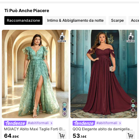
Ti Può Anche Piacere
Raccomandazione
Intimo & Abbigliamento da notte
Scarpe
Acce
6
#abitiformali
#abitiformali
MGIACY Abito Maxi Taglie Forti Ele
QOQ Elegante abito da damigella
gante Verde Limone con Pizzo Flor
d'onore e ospite di matrimonio in chi
64
53
.89€
.14€
eale, Maniche a Volant e Spacco Al
ffon per donna taglie forti, abito da