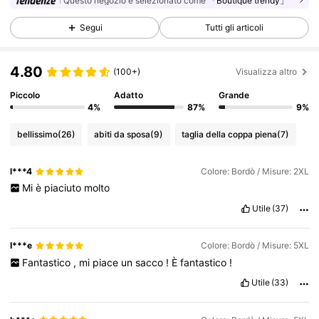
Questo negozio è selezionato come
「Boutique trendy」
98K Follower
4.80
Segui
Tutti gli articoli
4.80
98K Follower
4.80
(100+)
Visualizza altro
Piccolo
Adatto
Grande
4%
87%
9%
98K Follower
4.80
bellissimo
(26)
abiti da sposa
(9)
taglia della coppa piena
(7)
98K Follower
4.80
l***4
Colore: Bordò / Misure: 2XL
Mi
è
piaciuto
molto
Utile
(37)
98K Follower
4.80
I***e
Colore: Bordò / Misure: 5XL
Fantastico
,
mi
piace
un
sacco
!
È
fantastico
!
98K Follower
4.80
Utile
(33)
98K Follower
4.80