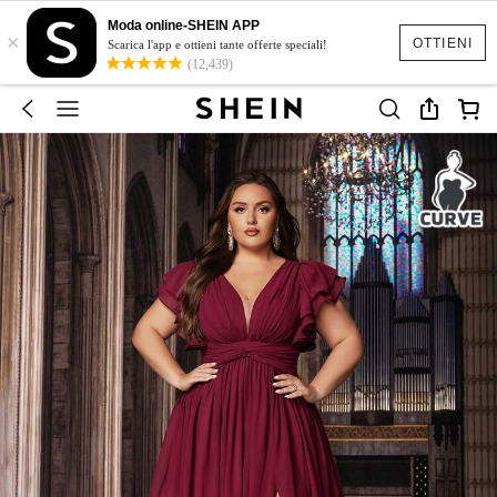
Moda online-SHEIN APP
×
OTTIENI
Scarica l'app e ottieni tante offerte speciali!
(12,439)