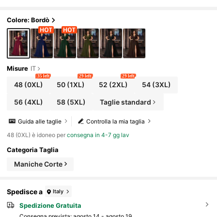
lla, da gala, da invitata a matrimonio, da madre
della sposa, cocktail, primavera/estate, autunno
Colore: Bordò
Misure
IT
35 left
29 left
29 left
48
(0XL)
50
(1XL)
52
(2XL)
54
(3XL)
56
(4XL)
58
(5XL)
Taglie standard
Guida alle taglie
Controlla la mia taglia
48 (0XL) è idoneo per
consegna in 4-7 gg lav
Categoria Taglia
Maniche Corte
Spedisce a
Italy
Spedizione Gratuita
Consegna prevista:
agosto 14 - agosto 19