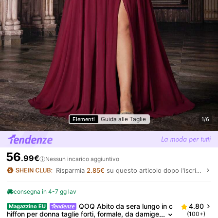
Guida alle Taglie
Elementi
1/6
56
.99€
Nessun incarico aggiuntivo
Risparmia
2.85€
su questo articolo dopo l'iscrizione.
consegna in 4-7 gg lav
QOQ Abito da sera lungo in c
4.80
Magazzino EU
hiffon per donna taglie forti, formale, da damige
(100+)