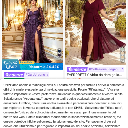
14
Risparmia 24.42€
#Collezione Elegant Affair
EVERPRETTY Abito da damigella
#GalaUrbano
d'onore taglie forti con maniche a fa
33 left
MGIACY Abito Maxi El
Magazzino EU
rfalla, scollo a V, arricciature e spac
egante e Lussuoso da Donna Taglie
Utilizziamo cookie e tecnologie simili sul nostro sito web per fornire il servizio richiesto e
32
48
co alto, colore bordeaux, autunnale
.84€
-42%
57.26€
.48€
Forti Estate/Autunno con Pizzo Flor
offrirvi la migliore esperienza di navigazione possibile. Potete "Rifiuta tutto", "Accetta
eale, Maniche Lunghe a Palloncino,
4-7 giorni lavorativi
tutto" o impostare le vostre preferenze sui cookie in qualsiasi momento a vostra scelta.
Spacco Alto e Linea ad A per Feste,
Selezionando "Accetta tutto", attiveremo tutti i cookie opzionali, che ci aiutano ad
Balli, Matrimoni, Festival e Complea
analizzare il traffico, offrire funzionalità avanzate e personalizzare contenuti e annunci
nni
per migliorare la vostra esperienza di acquisto con SHEIN. Selezionando "Rifiuta tutto",
consentite l'utilizzo dei soli cookie strettamente necessari per il funzionamento del
nostro sito web. Potete disabilitarli modificando le impostazioni del vostro browser, ma
questo potrebbe influire sul corretto funzionamento del sito. Per saperne di più sui
cookie che utilizziamo e per regolare le impostazioni dei cookie opzionali, selezionate