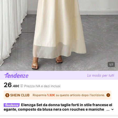
1/7
26
.48€
Prezzo IVA e dazi inclusi
Risparmia
1.32€
su questo articolo dopo l'iscrizione.
Elenzga Set da donna taglie forti in stile francese el
egante, composto da blusa nera con rouches e maniche
a sbuffo, abbinata a gonna lunga a-line in rete di colore a
contrasto, adatto per autunno/inverno