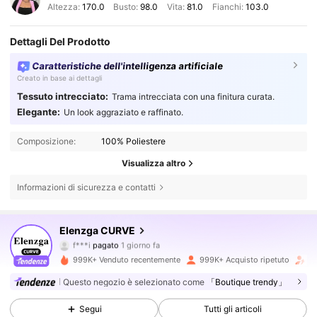
Altezza:
170.0
Busto:
98.0
Vita:
81.0
Fianchi:
103.0
Dettagli Del Prodotto
Caratteristiche dell'intelligenza artificiale
Creato in base ai dettagli
Tessuto intrecciato:
Trama intrecciata con una finitura curata.
Elegante:
Un look aggraziato e raffinato.
Composizione:
100% Poliestere
Visualizza altro
Informazioni di sicurezza e contatti
651K Follower
4.73
Elenzga CURVE
f***i
pagato
1 giorno fa
v***i
segue
10 minuti fa
999K+ Venduto recentemente
999K+ Acquisto ripetuto
Fo
651K Follower
4.73
Questo negozio è selezionato come
「Boutique trendy」
Segui
Tutti gli articoli