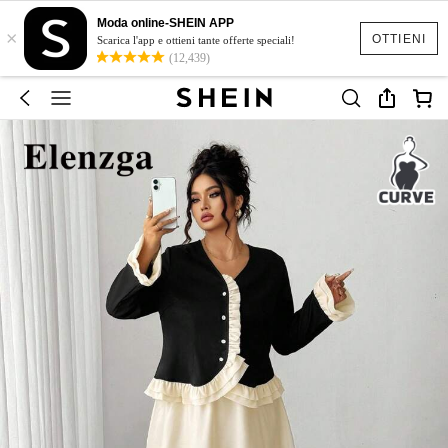
Moda online-SHEIN APP
×
OTTIENI
Scarica l'app e ottieni tante offerte speciali!
(12,439)