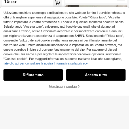
15
zi da donna taglie forti per inizio pri
.98€
no/inverno, taglie comode
mavera e autunno, camicia casual
asimmetrica in chiffon blu navy a m
aniche lunghe e pantaloni lunghi mi
Utilizziamo cookie e tecnologie simili sul nostro sito web per fornire il servizio richiesto e
nimalisti
offrirvi la migliore esperienza di navigazione possibile. Potete "Rifiuta tutto", "Accetta
tutto" o impostare le vostre preferenze sui cookie in qualsiasi momento a vostra scelta.
Selezionando "Accetta tutto", attiveremo tutti i cookie opzionali, che ci aiutano ad
analizzare il traffico, offrire funzionalità avanzate e personalizzare contenuti e annunci
per migliorare la vostra esperienza di acquisto con SHEIN. Selezionando "Rifiuta tutto",
consentite l'utilizzo dei soli cookie strettamente necessari per il funzionamento del
nostro sito web. Potete disabilitarli modificando le impostazioni del vostro browser, ma
questo potrebbe influire sul corretto funzionamento del sito. Per saperne di più sui
cookie che utilizziamo e per regolare le impostazioni dei cookie opzionali, selezionate
"Gestisci cookie". Per maggiori informazioni su come trattiamo i dati che raccogliamo,
fate clic qui per consultare la nostra Informativa sulla privacy.
Rifiuta tutto
Accetta tutto
Gestisci i cookie
AGGIUNGI AL CARRELLO
4
SHEIN Lady CURVE
GlowEve CURVE Com
SHEIN Lady CURVE Set casual da 2
Magazzino EU
22
11
pleto da donna taglie forti con blaze
pezzi per donna taglie forti con top
.48€
.54€
r decorato con bottoni dorati + gonn
a maniche corte e collo rotondo con
a plissettata, elegante, versatile per
ricamo floreale e pantaloni, autunna
4-7 giorni lavorativi
uso quotidiano e pendolarismo, colo
le
re giallo