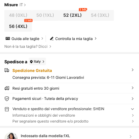
Misure
IT
1 left
48
(0XL)
50
(1XL)
52
(2XL)
54
(3XL)
1 left
56
(4XL)
Guida alle taglie
Controlla la mia taglia
Non è la tua taglia? Dicci
Spedisce a
Italy
Spedizione Gratuita
Consegna prevista:
6-11 Giorni Lavorativi
Resi gratuiti entro 30 giorni
Pagamenti sicuri · Tutela della privacy
Venduto e spedito dal venditore professionale: SHEIN
Informazioni e obblighi del venditore
Per segnalare questo venditore e/o prodotto
Indossato dalla modella:
1XL