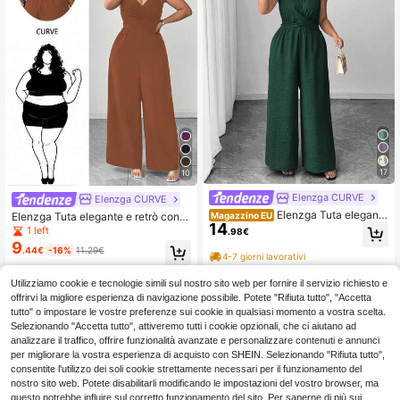
17
10
Elenzga CURVE
Elenzga CURVE
Elenzga Tuta elegante
Elenzga Tuta elegante e retrò con s
Magazzino EU
14
estiva da donna taglie forti verde sc
collo a V e vita stretta, adatta per l'u
1 left
.98€
uro in tessuto plissettato con spallin
so quotidiano
9
.44€
-16%
11.29€
e sottili, perline in vita, bottoni e fioc
4-7 giorni lavorativi
co, outfit per laurea, ballo e matrimo
nio
Utilizziamo cookie e tecnologie simili sul nostro sito web per fornire il servizio richiesto e
offrirvi la migliore esperienza di navigazione possibile. Potete "Rifiuta tutto", "Accetta
tutto" o impostare le vostre preferenze sui cookie in qualsiasi momento a vostra scelta.
Selezionando "Accetta tutto", attiveremo tutti i cookie opzionali, che ci aiutano ad
analizzare il traffico, offrire funzionalità avanzate e personalizzare contenuti e annunci
per migliorare la vostra esperienza di acquisto con SHEIN. Selezionando "Rifiuta tutto",
consentite l'utilizzo dei soli cookie strettamente necessari per il funzionamento del
nostro sito web. Potete disabilitarli modificando le impostazioni del vostro browser, ma
questo potrebbe influire sul corretto funzionamento del sito. Per saperne di più sui