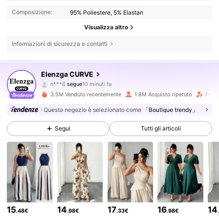
Composizione:
95% Poliestere, 5% Elastan
Visualizza altro
Informazioni di sicurezza e contatti
652K Follower
4.73
Elenzga CURVE
n***6
segue
10 minuti fa
A***i
sta navigando
3.5M Venduto recentemente
1.8M Acquisto ripetuto
Follo
652K Follower
4.73
Questo negozio è selezionato come
「Boutique trendy」
652K Follower
4.73
Segui
Tutti gli articoli
652K Follower
4.73
652K Follower
4.73
15
14
17
16
14
.48€
.98€
.33€
.98€