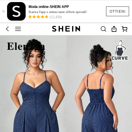
Moda online-SHEIN APP
×
OTTIENI
Scarica l'app e ottieni tante offerte speciali!
(12,439)