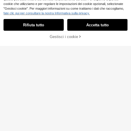
cookie che utilizziamo e per regolare le impostazioni dei cookie opzionali, selezionate
"Gestisci cookie". Per maggiori informazioni su come trattiamo i dati che raccogliamo,
fate clic qui per consultare la nostra Informativa sulla privacy.
Rifiuta tutto
Accetta tutto
Gestisci i cookie
AGGIUNGI AL CARRELLO