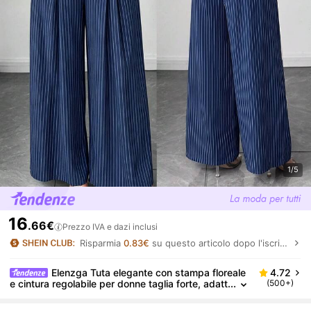
1/5
16
.66€
Prezzo IVA e dazi inclusi
Risparmia
0.83€
su questo articolo dopo l'iscrizione.
Elenzga Tuta elegante con stampa floreale
4.72
e cintura regolabile per donne taglia forte, adatt
(500+)
a per l'inizio della primavera