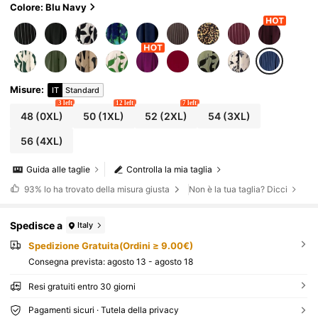
Colore: Blu Navy
Misure
:
IT
Standard
3 left
12 left
7 left
48
(0XL)
50
(1XL)
52
(2XL)
54
(3XL)
56
(4XL)
Guida alle taglie
Controlla la mia taglia
93%
lo ha trovato della misura giusta
Non è la tua taglia? Dicci
Spedisce a
Italy
Spedizione Gratuita(Ordini ≥ 9.00€)
Consegna prevista:
agosto 13 - agosto 18
Resi gratuiti entro 30 giorni
Pagamenti sicuri · Tutela della privacy