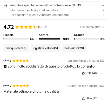
Venduto e spedito dal venditore professionale: SHEIN
Informazioni e obblighi del venditore
Per segnalare questo venditore e/o prodotto
4.72
(500+)
Visualizza altro
Piccolo
Adatto
Grande
4%
93%
3%
riacquisterò
(3)
logistica veloce
(5)
bellissimo
(29)
t***e
Colore: Rosso / Misure: 1XL
Sono
molto
soddisfatto
di
questo
prodotto
,
lo
consiglio
.
Utile
(46)
r***2
Colore: Rosso / Misure: 4XL
Materiale
ottimo
e
di
ottima
qualit
à
Utile
(17)