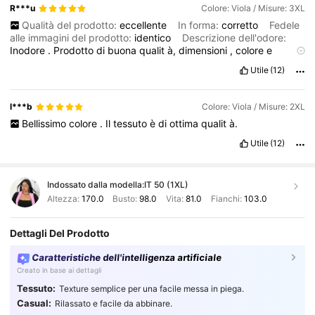
R***u
Colore: Viola / Misure: 3XL
Qualità del prodotto:
eccellente
In forma:
corretto
Fedele
alle immagini del prodotto:
identico
Descrizione dell'odore:
Inodore
.
Prodotto
di
buona
qualit
à,
dimensioni
,
colore
e
modello
come
descritto
.
Altamente
raccomandato
.
Utile
(12)
Assolutamente
raccomandato
.
l***b
Colore: Viola / Misure: 2XL
Bellissimo
colore
.
Il
tessuto
è
di
ottima
qualit
à.
Utile
(12)
Indossato dalla modella:
IT 50 (1XL)
Altezza:
170.0
Busto:
98.0
Vita:
81.0
Fianchi:
103.0
Dettagli Del Prodotto
Caratteristiche dell'intelligenza artificiale
Creato in base ai dettagli
Tessuto:
Texture semplice per una facile messa in piega.
Casual:
Rilassato e facile da abbinare.