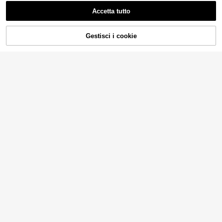
Accetta tutto
Gestisci i cookie
AGGIUNGI AL CARRELLO