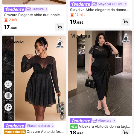
Slaydiva CURVE
Cravure
Slaydiva Abito elegante da donna c
on spalla asimmetrica, nero, taglia c
13 left
Cravure Elegante abito autunnale d
omoda, autunnale
a donna in tessuto a rete con patch
2 left
19
.98€
work
17
.84€
4
Vibekara
#fascinoetereo
Vibekara Abito da donna taglie
NEW
forti nero elegante vintage carino st
Cravure Abito da festa
18
Magazzino EU
.98€