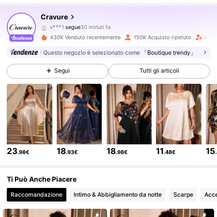
121K Follower
4.74
Cravure
v***1
segue
30 minuti fa
m***o
sta navigando
121K Follower
4.74
430K Venduto recentemente
150K Acquisto ripetuto
Follo
Questo negozio è selezionato come
「Boutique trendy」
121K Follower
4.74
Segui
Tutti gli articoli
121K Follower
4.74
121K Follower
4.74
23
18
18
11
15
.98€
.93€
.98€
.48€
121K Follower
4.74
Ti Può Anche Piacere
Raccomandazione
Intimo & Abbigliamento da notte
Scarpe
Acce
121K Follower
4.74