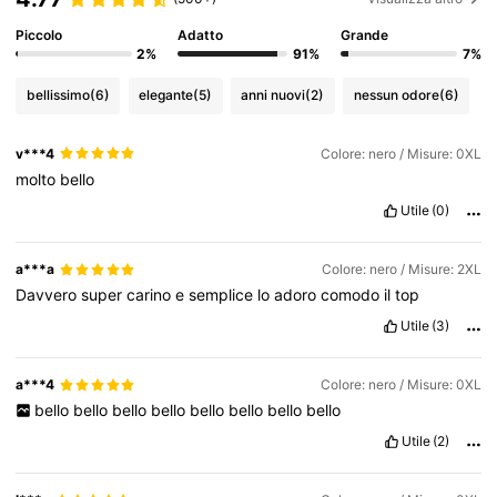
Piccolo
Adatto
Grande
2%
91%
7%
bellissimo
(6)
elegante
(5)
anni nuovi
(2)
nessun odore
(6)
v***4
Colore: nero / Misure: 0XL
molto
bello
Utile
(0)
a***a
Colore: nero / Misure: 2XL
Davvero
super
carino
e
semplice
lo
adoro
comodo
il
top
Utile
(3)
a***4
Colore: nero / Misure: 0XL
bello
bello
bello
bello
bello
bello
bello
bello
Utile
(2)