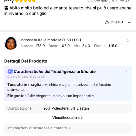
l***y
Colore: nero / Misure: 0XL
Abito
molto
bello
ed
elegante
tessuto
che
si
pu
ò
usare
anche
in
inverno
lo
consiglio
Utile
(0)
Indossato dalla modella:
IT 50 (1XL)
Altezza:
173.0
Busto:
105.0
Vita:
84.0
Fianchi:
115.0
Dettagli Del Prodotto
Caratteristiche dell'intelligenza artificiale
Creato in base ai dettagli
Tessuto in maglia:
Morbida maglia testurizzata dal fascino
disinvolto.
Elegante:
Stile elegante, disinvoltura impeccabile.
Composizione:
95% Poliestere, 5% Elastan
Visualizza altro
Informazioni di sicurezza e contatti