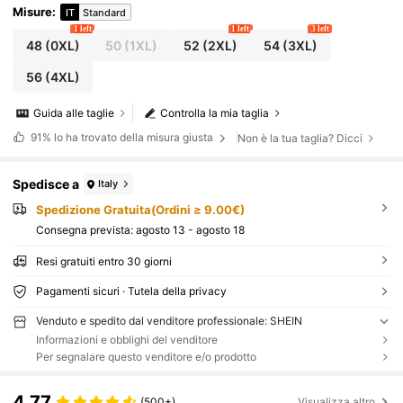
Misure
:
IT
Standard
1 left
1 left
3 left
48
(0XL)
50
(1XL)
52
(2XL)
54
(3XL)
56
(4XL)
Guida alle taglie
Controlla la mia taglia
91%
lo ha trovato della misura giusta
Non è la tua taglia? Dicci
Spedisce a
Italy
Spedizione Gratuita(Ordini ≥ 9.00€)
Consegna prevista:
agosto 13 - agosto 18
Resi gratuiti entro 30 giorni
Pagamenti sicuri · Tutela della privacy
Venduto e spedito dal venditore professionale: SHEIN
Informazioni e obblighi del venditore
Per segnalare questo venditore e/o prodotto
4.77
(500+)
Visualizza altro