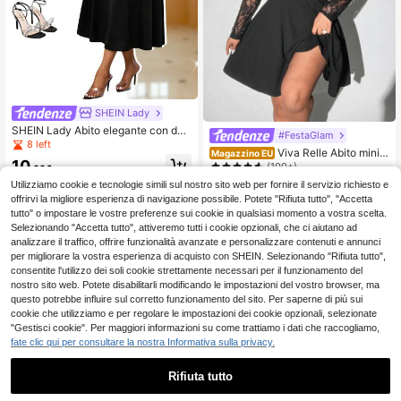
SHEIN Lady
SHEIN Lady Abito elegante con dett
#FestaGlam
agli in contrasto di frange e collo qu
8 left
Viva Relle Abito mini a
Magazzino EU
adrato, vita stretta, taglia comoda, a
10
derente da donna taglie forti con sp
(100+)
utunnale
.06€
alle scoperte, maniche lunghe, pizz
16
Utilizziamo cookie e tecnologie simili sul nostro sito web per fornire il servizio richiesto e
o e decorazioni con volant
.48€
offrirvi la migliore esperienza di navigazione possibile. Potete "Rifiuta tutto", "Accetta
4-7 giorni lavorativi
tutto" o impostare le vostre preferenze sui cookie in qualsiasi momento a vostra scelta.
Selezionando "Accetta tutto", attiveremo tutti i cookie opzionali, che ci aiutano ad
analizzare il traffico, offrire funzionalità avanzate e personalizzare contenuti e annunci
per migliorare la vostra esperienza di acquisto con SHEIN. Selezionando "Rifiuta tutto",
consentite l'utilizzo dei soli cookie strettamente necessari per il funzionamento del
nostro sito web. Potete disabilitarli modificando le impostazioni del vostro browser, ma
questo potrebbe influire sul corretto funzionamento del sito. Per saperne di più sui
cookie che utilizziamo e per regolare le impostazioni dei cookie opzionali, selezionate
"Gestisci cookie". Per maggiori informazioni su come trattiamo i dati che raccogliamo,
fate clic qui per consultare la nostra Informativa sulla privacy.
Rifiuta tutto