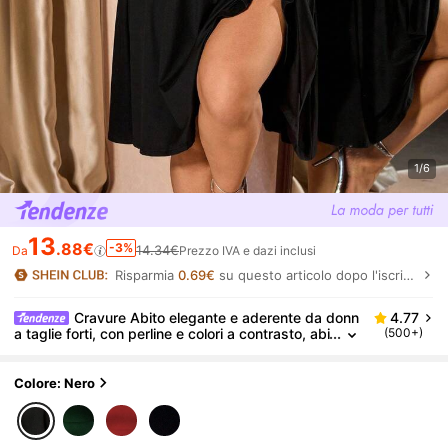
1/6
13
.88€
-3%
14.34€
Da
Prezzo IVA e dazi inclusi
Risparmia
0.69€
su questo articolo dopo l'iscrizione.
Cravure Abito elegante e aderente da donn
4.77
a taglie forti, con perline e colori a contrasto, abi
(500+)
to da sera con patch in rete e vita stretta per fe
ste e serate
Colore: Nero