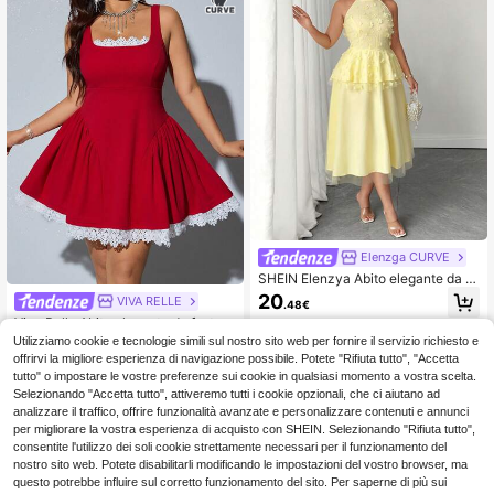
a donna, fiocco, regalo di San Valen
o, Ritorno a Scuola, Festa di Compl
tino, vestito corto, abiti da ragazza
eanno, Festa Cocktail, Ospite di Ma
per Pasqua, carnevale in Brasile, ve
trimonio, Serata Elegante, Appunta
stito da principessa per bambine, ad
mento Romantico e Riunione del Ri
dio al nubilato, abito da donna west
ngraziamento, Abito Autunnale
ern, abito con fiocco, spiaggia, vac
anza, ritorno a scuola, primavera/es
tate
Elenzga CURVE
SHEIN Elenzya Abito elegante da d
onna taglie forti senza maniche con
20
VIVA RELLE
.48€
scollo all'americana, fiori 3D e dopp
Viva Relle Abito elegante da festa s
io strato di rete, per uscite estive, fe
enza maniche con pizzo a contrast
ste, appuntamenti e riunioni di com
24 left
Utilizziamo cookie e tecnologie simili sul nostro sito web per fornire il servizio richiesto e
o per taglie forti
pleanno
offrirvi la migliore esperienza di navigazione possibile. Potete "Rifiuta tutto", "Accetta
12
.01€
tutto" o impostare le vostre preferenze sui cookie in qualsiasi momento a vostra scelta.
Selezionando "Accetta tutto", attiveremo tutti i cookie opzionali, che ci aiutano ad
analizzare il traffico, offrire funzionalità avanzate e personalizzare contenuti e annunci
per migliorare la vostra esperienza di acquisto con SHEIN. Selezionando "Rifiuta tutto",
consentite l'utilizzo dei soli cookie strettamente necessari per il funzionamento del
nostro sito web. Potete disabilitarli modificando le impostazioni del vostro browser, ma
questo potrebbe influire sul corretto funzionamento del sito. Per saperne di più sui