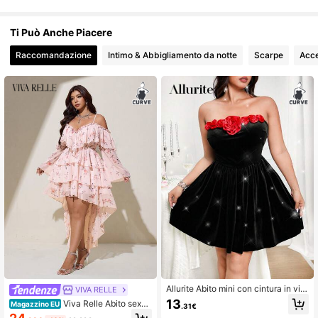
156K Follower
4.76
Ti Può Anche Piacere
Raccomandazione
Intimo & Abbigliamento da notte
Scarpe
Acce
156K Follower
4.76
156K Follower
4.76
Allurite Abito mini con cintura in vita
VIVA RELLE
a stampa floreale sexy, adatto per S
13
Viva Relle Abito sexy
Magazzino EU
.31€
an Valentino con elementi di rosa, c
da resort taglie forti con spalle scop