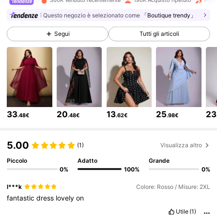
360K Venduto recentemente
190K Acquisto ripetuto
Follo
156K Follower
4.76
Questo negozio è selezionato come
「Boutique trendy」
Segui
Tutti gli articoli
156K Follower
4.76
156K Follower
4.76
156K Follower
4.76
33
20
13
25
23
.48€
.48€
.62€
.98€
156K Follower
4.76
5.00
(1)
Visualizza altro
Piccolo
Adatto
Grande
156K Follower
4.76
0%
100%
0%
l***k
Colore: Rosso / Misure: 2XL
fantastic
dress
lovely
on
156K Follower
4.76
Utile
(1)