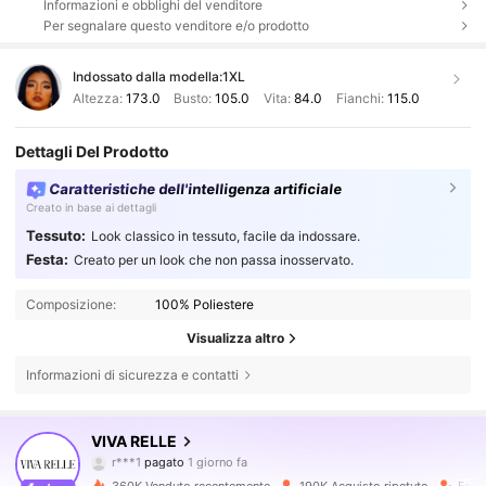
Informazioni e obblighi del venditore
Per segnalare questo venditore e/o prodotto
Indossato dalla modella:
1XL
Altezza:
173.0
Busto:
105.0
Vita:
84.0
Fianchi:
115.0
Dettagli Del Prodotto
Caratteristiche dell'intelligenza artificiale
Creato in base ai dettagli
Tessuto:
Look classico in tessuto, facile da indossare.
Festa:
Creato per un look che non passa inosservato.
Composizione:
100% Poliestere
Visualizza altro
Informazioni di sicurezza e contatti
156K Follower
4.76
VIVA RELLE
r***1
pagato
1 giorno fa
r***d
segue
5 ore fa