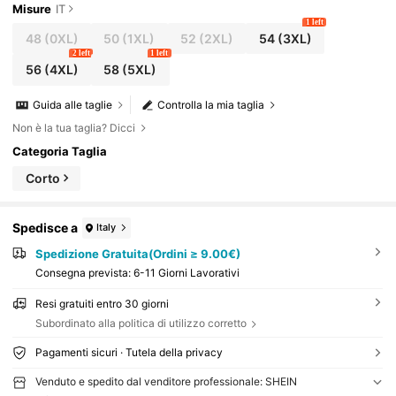
bito bordeaux, abito da festa
Misure
IT
1 left
48
(0XL)
50
(1XL)
52
(2XL)
54
(3XL)
2 left
1 left
56
(4XL)
58
(5XL)
Guida alle taglie
Controlla la mia taglia
Non è la tua taglia? Dicci
Categoria Taglia
Corto
Spedisce a
Italy
Spedizione Gratuita(Ordini ≥ 9.00€)
Consegna prevista:
6-11 Giorni Lavorativi
Resi gratuiti entro 30 giorni
Subordinato alla politica di utilizzo corretto
Pagamenti sicuri · Tutela della privacy
Venduto e spedito dal venditore professionale: SHEIN