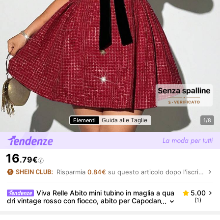
Guida alle Taglie
Elementi
1/8
16
.79€
Risparmia
0.84€
su questo articolo dopo l'iscrizione.
Viva Relle Abito mini tubino in maglia a qua
5.00
dri vintage rosso con fiocco, abito per Capodan
(1)
no, abito, abito da festa, abito invernale, abito i
n maglia, abito a maniche lunghe, abito da donna, a