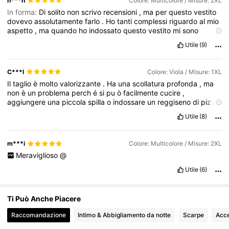
n***n
Colore: Multicolore / Misure: 2XL
43K Follower
4.67
In forma:
Di
solito
non
scrivo
recensioni
,
ma
per
questo
vestito
dovevo
assolutamente
farlo
.
Ho
tanti
complessi
riguardo
al
mio
aspetto
,
ma
quando
ho
indossato
questo
vestito
mi
sono
43K Follower
4.67
sentita
bellissima
.
Veste
benissimo
,
il
vestito
ondeggia
quando
Utile
(9)
cammini
,
la
scollatura
profonda
sul
davanti
lo
rende
ancora
pi
ù
bello
ed
è
super
valorizzante
.
Lo
indosser
ò
praticamente
sempre
per
tutta
l
'
estate
!!
Grazie
❤️
C***l
Colore: Viola / Misure: 1XL
Il
taglio
è
molto
valorizzante
.
Ha
una
scollatura
profonda
,
ma
non
è
un
problema
perch
é
si
pu
ò
facilmente
cucire
,
aggiungere
una
piccola
spilla
o
indossare
un
reggiseno
di
pizzo
sotto
.
L
'
unico
inconveniente
:
immaginavo
il
colore
viola
pi
ù
Utile
(8)
scuro
e
il
tessuto
ha
una
consistenza
leggermente
simile
a
quella
di
un
pigiama
.
Non
so
cosa
pensare
o
se
lo
terr
ò.
m***i
Colore: Multicolore / Misure: 2XL
Meraviglioso
@
Utile
(6)
Ti Può Anche Piacere
Raccomandazione
Intimo & Abbigliamento da notte
Scarpe
Acce