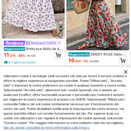
8
Breezaya CURVE
25
Breezaya Abito da do
Magazzino EU
nna romantico ed elegante con man
11
EMERY ROSE Abito ca
Magazzino EU
.37€
-29%
16.13€
iche a volant, scollo a V e stampa fl
sual da donna taglie forti con scollo
16
oreale
.81€
-1%
16.98€
a V profondo e maniche corte, stam
4-7 giorni lavorativi
pa floreale casuale
4-7 giorni lavorativi
Utilizziamo cookie e tecnologie simili sul nostro sito web per fornire il servizio richiesto e
offrirvi la migliore esperienza di navigazione possibile. Potete "Rifiuta tutto", "Accetta
tutto" o impostare le vostre preferenze sui cookie in qualsiasi momento a vostra scelta.
Selezionando "Accetta tutto", attiveremo tutti i cookie opzionali, che ci aiutano ad
analizzare il traffico, offrire funzionalità avanzate e personalizzare contenuti e annunci
per migliorare la vostra esperienza di acquisto con SHEIN. Selezionando "Rifiuta tutto",
consentite l'utilizzo dei soli cookie strettamente necessari per il funzionamento del
nostro sito web. Potete disabilitarli modificando le impostazioni del vostro browser, ma
questo potrebbe influire sul corretto funzionamento del sito. Per saperne di più sui
cookie che utilizziamo e per regolare le impostazioni dei cookie opzionali, selezionate
"Gestisci cookie". Per maggiori informazioni su come trattiamo i dati che raccogliamo,
fate clic qui per consultare la nostra Informativa sulla privacy.