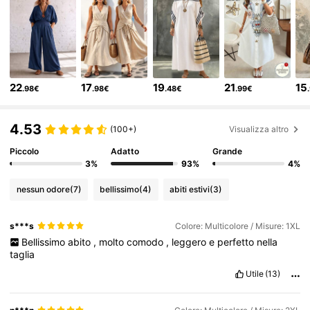
43K Follower
4.67
43K Follower
4.67
22
17
19
21
15
.98€
.98€
.48€
.99€
43K Follower
4.67
4.53
(100+)
Visualizza altro
43K Follower
4.67
Piccolo
Adatto
Grande
3%
93%
4%
43K Follower
4.67
nessun odore
(7)
bellissimo
(4)
abiti estivi
(3)
s***s
Colore: Multicolore / Misure: 1XL
43K Follower
4.67
Bellissimo
abito
,
molto
comodo
,
leggero
e
perfetto
nella
taglia
43K Follower
4.67
Utile
(13)