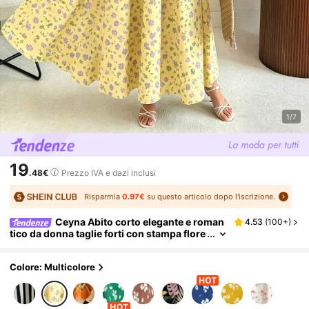
1/7
19
.48€
Prezzo IVA e dazi inclusi
Risparmia
0.97€
su questo articolo dopo l'iscrizione.
Ceyna Abito corto elegante e roman
4.53
(
100+
)
tico da donna taglie forti con stampa flore
ale ditsy, abito estivo da vacanza con spa
cco laterale, abito lungo stampato in tessuto
Colore: Multicolore