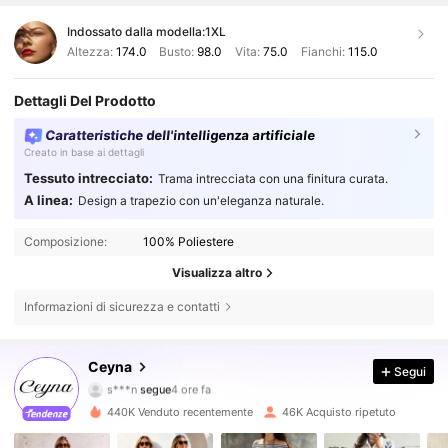
Indossato dalla modella:
1XL
Altezza:
174.0
Busto:
98.0
Vita:
75.0
Fianchi:
115.0
Dettagli Del Prodotto
Caratteristiche dell'intelligenza artificiale
Creato in base ai dettagli
Tessuto intrecciato:
Trama intrecciata con una finitura curata.
A linea:
Design a trapezio con un'eleganza naturale.
Composizione:
100% Poliestere
Visualizza altro
Informazioni di sicurezza e contatti
43K Follower
4.67
Ceyna
Segui
s***n
segue
4 ore fa
c***i
sta navigando
43K Follower
4.67
440K Venduto recentemente
46K Acquisto ripetuto