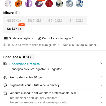
Misure
IT
48
(0XL)
50
(1XL)
52
(2XL)
54
(3XL)
1 left
56
(4XL)
Guida alle taglie
Controlla la mia taglia
93%
lo ha trovato della misura giusta
Non è la tua taglia? Dicci
Spedisce a
Italy
Spedizione Gratuita
Consegna prevista:
agosto 13 - agosto 18
Resi gratuiti entro 30 giorni
Pagamenti sicuri · Tutela della privacy
Venduto e spedito dal venditore professionale: SHEIN
Informazioni e obblighi del venditore
Per segnalare questo venditore e/o prodotto