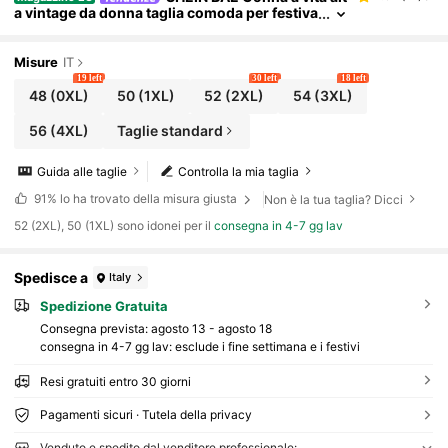
a vintage da donna taglia comoda per festiva
l musicali, estiva e autunnale, in stile casual
con cintura, gonna a metà, in PU, in pelle, adatta
per festival musicali, per feste del Giorno dei Mo
Misure
IT
rti, per l'estate, per stile western da cowgirl, per
19 left
30 left
18 left
concerti country, per Pasqua, gonna corta, estiv
48
(0XL)
50
(1XL)
52
(2XL)
54
(3XL)
a, gonna da donna per l'estate
56
(4XL)
Taglie standard
Guida alle taglie
Controlla la mia taglia
91%
lo ha trovato della misura giusta
Non è la tua taglia? Dicci
52 (2XL), 50 (1XL) sono idonei per il
consegna in 4-7 gg lav
Spedisce a
Italy
Spedizione Gratuita
Consegna prevista:
agosto 13 - agosto 18
consegna in 4-7 gg lav: esclude i fine settimana e i festivi
Resi gratuiti entro 30 giorni
Pagamenti sicuri · Tutela della privacy
Venduto e spedito dal venditore professionale: