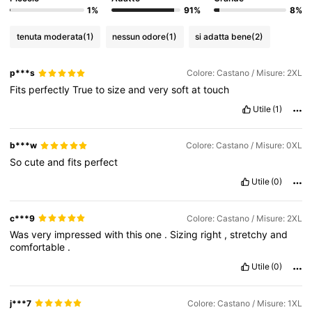
1%
91%
8%
574K Follower
4.80
tenuta moderata
(1)
nessun odore
(1)
si adatta bene
(2)
574K Follower
4.80
p***s
Colore: Castano / Misure: 2XL
Fits
perfectly
True
to
size
and
very
soft
at
touch
574K Follower
4.80
Utile
(1)
b***w
Colore: Castano / Misure: 0XL
574K Follower
4.80
So
cute
and
fits
perfect
Utile
(0)
574K Follower
4.80
c***9
Colore: Castano / Misure: 2XL
Was
very
impressed
with
this
one
.
Sizing
right
,
stretchy
and
comfortable
.
Utile
(0)
j***7
Colore: Castano / Misure: 1XL