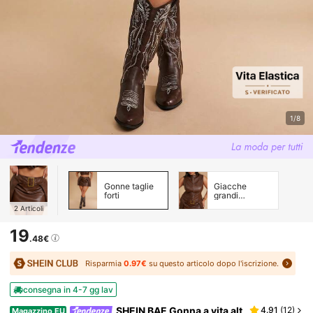
1/8
Gonne taglie
Giacche
forti
grandi
dimensioni
2
Articoli
19
.48€
Risparmia
0.97€
su questo articolo dopo l'iscrizione.
consegna in 4-7 gg lav
SHEIN BAE Gonna a vita alt
4.91
(
12
)
Magazzino EU