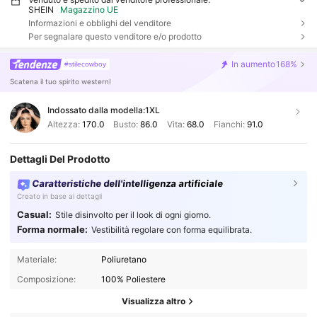
SHEIN
Magazzino UE
Informazioni e obblighi del venditore
Per segnalare questo venditore e/o prodotto
In aumento
168%
#stilecowboy
Scatena il tuo spirito western!
Indossato dalla modella:
1XL
Altezza:
170.0
Busto:
86.0
Vita:
68.0
Fianchi:
91.0
Dettagli Del Prodotto
Caratteristiche dell'intelligenza artificiale
Creato in base ai dettagli
Casual:
Stile disinvolto per il look di ogni giorno.
Forma normale:
Vestibilità regolare con forma equilibrata.
Materiale:
Poliuretano
Composizione:
100% Poliestere
Visualizza altro