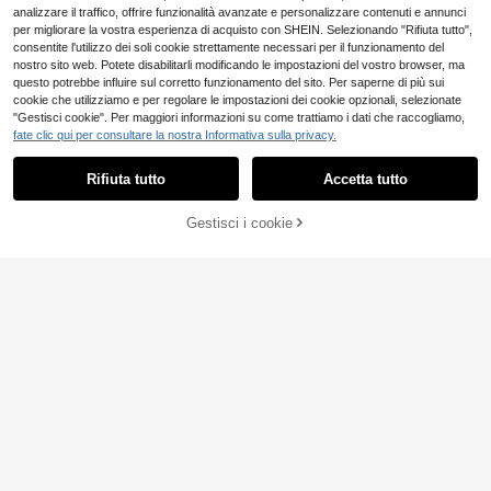
analizzare il traffico, offrire funzionalità avanzate e personalizzare contenuti e annunci
per migliorare la vostra esperienza di acquisto con SHEIN. Selezionando "Rifiuta tutto",
consentite l'utilizzo dei soli cookie strettamente necessari per il funzionamento del
nostro sito web. Potete disabilitarli modificando le impostazioni del vostro browser, ma
questo potrebbe influire sul corretto funzionamento del sito. Per saperne di più sui
cookie che utilizziamo e per regolare le impostazioni dei cookie opzionali, selezionate
"Gestisci cookie". Per maggiori informazioni su come trattiamo i dati che raccogliamo,
fate clic qui per consultare la nostra Informativa sulla privacy.
Rifiuta tutto
Accetta tutto
AGGIUNGI AL
Gestisci i cookie
COMPRA ORA
Risparmia 0.22€
5
CARRELLO
EURMUSE
#stilecowboy
SHEIN Gonna a stamp
Slaydiva Gonna nera t
Magazzino EU
Magazzino EU
11
17
a lineare per donne taglie forti
rasparente con vita elastica in stile
.36€
-1%
11.58€
.31€
17.48€
boho, adatta per festival musicali, P
asqua, stile western, nomade, boho,
4-7 giorni lavorativi
4-7 giorni lavorativi
Nashville, feste di compleanno, laur
ea, studenti, uso quotidiano, casual,
vacanze, crociere, spiaggia, prende
re il sole, vacanze casual, spiaggia