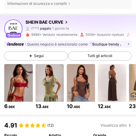
Informazioni di sicurezza e contatti
574K Follower
4.80
SHEIN BAE CURVE
t***t
pagato
1 giorno fa
e***d
segue
10 minuti fa
999K+ Venduto recentemente
500K+ Acquisto ripetuto
Fo
574K Follower
4.80
Questo negozio è selezionato come
「Boutique trendy」
Segui
Tutti gli articoli
574K Follower
4.80
574K Follower
4.80
574K Follower
4.80
6
13
10
12
23
.98€
.48€
.48€
.48€
574K Follower
4.80
4.91
(12)
Visualizza altro
Piccolo
Adatto
Grande