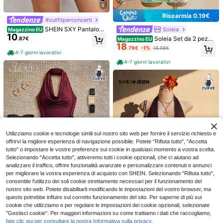
9
Risparmia 0.19€
#outfitperconcerti
SHEIN SXY Pantalonc
Soleia
Magazzino EU
10
ini mini a vita bassa da donna taglie
Soleia Set da 2 pezzi
.87€
Magazzino EU
forti, stile sexy da strada per ragazz
18
taglie forti, canotta con scollo a cas
.79€
-1%
18.98€
e adolescenti, con pois, pizzo e bal
cata con nappe e paillettes luccica
4-7 giorni lavorativi
ze, adatti per uso quotidiano, abbigl
nti, e minigonna, adatto per festival
4-7 giorni lavorativi
iamento occidentale, crociera, festi
musicali, feste, rosso cinese, riunio
val musicali, concerti, feste in masc
ni annuali, Natale, Ognissanti
hera, vacanze al mare, appuntame
nti, compleanni, addii al nubilato, di
SHEIN PETITE CURVE
Grovea
scoteche, casual, shopping, uscite,
SHEIN PETITE CURVE Abito lungo e
Grovea Set da 2 pezzi
Magazzino EU
facili da abbinare e snellenti, per va
12
13
legante a due pezzi, stile vacanzier
da donna taglie forti, stile francese,
lorizzare la figura.
.34€
-29%
17.48€
.98€
o minimalista e sexy, con collo alto
casual ed elegante, con canotta a c
e gonna ampia
ollo alto e pantaloncini
4-7 giorni lavorativi
Utilizziamo cookie e tecnologie simili sul nostro sito web per fornire il servizio richiesto e
offrirvi la migliore esperienza di navigazione possibile. Potete "Rifiuta tutto", "Accetta
tutto" o impostare le vostre preferenze sui cookie in qualsiasi momento a vostra scelta.
Selezionando "Accetta tutto", attiveremo tutti i cookie opzionali, che ci aiutano ad
analizzare il traffico, offrire funzionalità avanzate e personalizzare contenuti e annunci
per migliorare la vostra esperienza di acquisto con SHEIN. Selezionando "Rifiuta tutto",
consentite l'utilizzo dei soli cookie strettamente necessari per il funzionamento del
nostro sito web. Potete disabilitarli modificando le impostazioni del vostro browser, ma
questo potrebbe influire sul corretto funzionamento del sito. Per saperne di più sui
cookie che utilizziamo e per regolare le impostazioni dei cookie opzionali, selezionate
Grovea
"Gestisci cookie". Per maggiori informazioni su come trattiamo i dati che raccogliamo,
Grovea Set da 2 pezz
SHEIN ICON CURVE
Magazzino EU
fate clic qui per consultare la nostra Informativa sulla privacy.