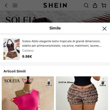
Simile
Soleia Abito elegante boho tropicale di grandi dimensioni,
adatto per primavera/estate, vacanze, matrimoni, lauree,
feste di San Patrizio, vacanze di primavera, festival musicali,
Castano
appuntamenti, shopping, composto da un set a maglia
9.98€
marrone strutturato da 2 pezzi per donna
Articoli Simili