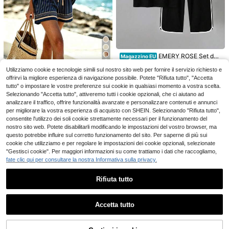
4
Outfit casual estivo da donna, abbig
liamento per vacanze, abbigliament
15
.21€
o per pendolarismo, outfit per compl
EMERY ROSE Set da
Magazzino EU
EMERY ROSE Completo casual da d
7
eanno, abbigliamento per uscite, se
2 pezzi taglie forti con maglietta a
18
onna taglie forti con camicia e pant
.98€
t da 2 pezzi taglie forti da donna, sti
8 left
Utilizziamo cookie e tecnologie simili sul nostro sito web per fornire il servizio richiesto e
maniche corte girocollo con stamp
EMERY ROSE Set da
aloni in 2 pezzi, stampa leopardata
Magazzino EU
le vacanza viola, set da 2 pezzi cas
a a cuori e colori a contrasto e pant
offrirvi la migliore esperienza di navigazione possibile. Potete "Rifiuta tutto", "Accetta
13
4-7 giorni lavorativi
2 pezzi da donna taglie forti con m
patchwork, outfit estivo elegante n
ual bohémien elegante da donna, to
.99€
-22%
17.98€
15
aloni casual a 3/4 con coulisse e st
tutto" o impostare le vostre preferenze sui cookie in qualsiasi momento a vostra scelta.
.98€
aglietta ampia a scollo a V e pantal
ero con stampa animalier ghepardo
p con colletto camicia e gonna con
ampa, stile vacanza
Selezionando "Accetta tutto", attiveremo tutti i cookie opzionali, che ci aiutano ad
oncini, stampa geometrica a righe,
cintura in vita
4-7 giorni lavorativi
analizzare il traffico, offrire funzionalità avanzate e personalizzare contenuti e annunci
stile vacanza
per migliorare la vostra esperienza di acquisto con SHEIN. Selezionando "Rifiuta tutto",
consentite l'utilizzo dei soli cookie strettamente necessari per il funzionamento del
nostro sito web. Potete disabilitarli modificando le impostazioni del vostro browser, ma
questo potrebbe influire sul corretto funzionamento del sito. Per saperne di più sui
cookie che utilizziamo e per regolare le impostazioni dei cookie opzionali, selezionate
"Gestisci cookie". Per maggiori informazioni su come trattiamo i dati che raccogliamo,
fate clic qui per consultare la nostra Informativa sulla privacy.
Rifiuta tutto
Mostra articoli simili in magazzino
Vedi Tutto
Accetta tutto
Ci dispiace, questo prodotto è esaurito
EMERY ROSE Completo elegante vi
Risparmia 1.12€
ntage taglie forti con canotta a pieg