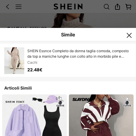
Simile
SHEIN Essnce Completo da donna taglia comoda, composto
da top a maniche lunghe con collo alto in morbido pile e
leggings, adatto per l'autunno e l'inverno, casual e
Cachi
confortevole, ideale per l'aeroporto e l'abbigliamento
22.48€
invernale femminile, set di pantaloni, outfit autunnali, colore
cachi
Articoli Simili