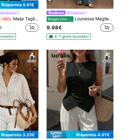
6
Risparmia 5.91€
ttierabasica
Lounesse
Maija Taglie forti Canotta casual estiva con orlo asimmetrico, top strutturato e moderno per l'ufficio, collo alla coreana, taglie forti, bianco, adatto a donne vintage, insegnanti, romantico, moda, versatile, top estivo da donna per feste, vacanze, uscite, laurea, elegante, bluse casual e formali per l'ufficio e il lavoro
Lounesse Maglietta casual da donna taglie forti a pois neri con design a spalle annodate, orlo aderente, vestibilità morbida, versatile per uso quotidiano
-49%
Magazzino EU
9.98€
€
avorativi
4-7 giorni lavorativi
Risparmia 3.23€
Risparmia 4.07€