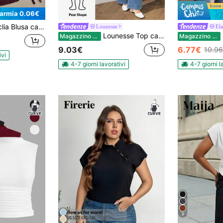
parmia 0.06€
ndolare da donna senza maniche con texture in finta lino, laccetto frontale e pieghe
Lounesse
El
Lounesse Top casual a righe versatile per uso quotidiano da donna taglie forti
Magazzino EU
Magazzino EU
9.03€
6.77€
10.9
ivi
4-7 giorni lavorativi
4-7 giorni l
9