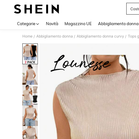
Cost
Use up 
Categorie
Novità
Magazzino UE
Abbigliamento donna
Home
Abbigliamento donna
Abbigliamento donna curvy
Tops g
/
/
/