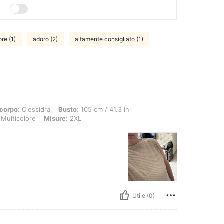
re (1)
adoro (2)
altamente consigliato (1)
ssidra, Busto: 105 cm / 41.3 in, GIROVITA: 107 cm / 42 in, ANCA: 134 cm / 53 in, C
corpo:
Clessidra
Busto:
105 cm / 41.3 in
Multicolore
Misure:
2XL
Utile (0)