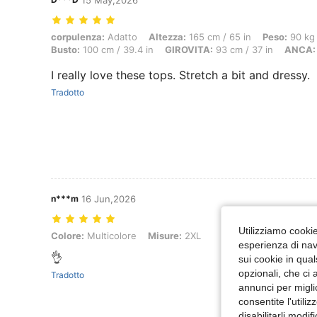
15 May,2026
corpulenza: Adatto, Altezza: 165 cm / 65 in, Peso: 90 kg / 198 lbs, 
corpulenza:
Adatto
Altezza:
165 cm / 65 in
Peso:
90 kg 
Busto:
100 cm / 39.4 in
GIROVITA:
93 cm / 37 in
ANCA:
I really love these tops. Stretch a bit and dressy.
Tradotto
n***m
16 Jun,2026
Utilizziamo cookie 
Colore: Multicolore, Misure: 2XL
Colore:
Multicolore
Misure:
2XL
esperienza di navi
👌
sui cookie in qual
opzionali, che ci 
Tradotto
annunci per migli
consentite l'utili
disabilitarli modi