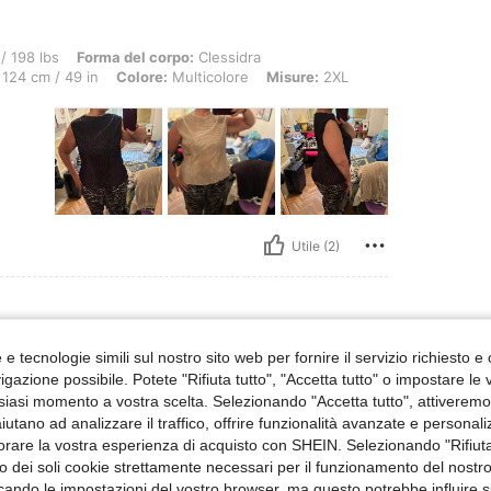
Forma del corpo: Clessidra, Busto: 100 cm / 39.4 in, GIROVITA: 93 cm / 37 in, ANCA
/ 198 lbs
Forma del corpo:
Clessidra
124 cm / 49 in
Colore:
Multicolore
Misure:
2XL
Utile (2)
e tecnologie simili sul nostro sito web per fornire il servizio richiesto e o
gazione possibile. Potete "Rifiuta tutto", "Accetta tutto" o impostare le
siasi momento a vostra scelta. Selezionando "Accetta tutto", attiveremo t
aiutano ad analizzare il traffico, offrire funzionalità avanzate e personal
orare la vostra esperienza di acquisto con SHEIN. Selezionando "Rifiuta
zzo dei soli cookie strettamente necessari per il funzionamento del nostr
Utile (0)
ficando le impostazioni del vostro browser, ma questo potrebbe influire s