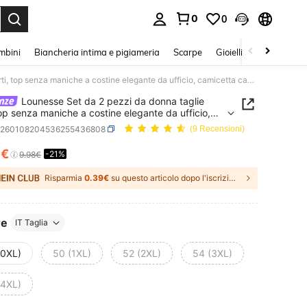
0
0
s Enter to select.
mbini
Biancheria intima e pigiameria
Scarpe
Gioielli E Accessori
Lounesse Set da 2 pezzi da donna taglie forti, top senza maniche a costine elegante da ufficio, camicetta casual estiva elegante beige per tutti i giorni
Lounesse Set da 2 pezzi da donna taglie
 top senza maniche a costine elegante da ufficio,
tta casual estiva elegante beige per tutti i giorni
z260108204536255436808
(9 Recensioni)
9€
-21%
ICE AND AVAILABILITY
9.98€
Risparmia
0.39€
su questo articolo dopo l'iscrizione.
re
IT Taglia
(0XL)
50 (1XL)
52 (2XL)
54 (3XL)
(4XL)