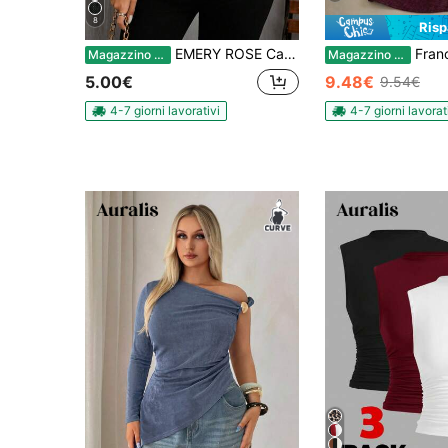
8
Ris
EMERY ROSE Camicia casual senza maniche marrone per donne taglie forti, adatta per l'estate
Franclia Blusa casual elegante da pe
Magazzino EU
Magazzino EU
5.00€
9.48€
9.54€
4-7 giorni lavorativi
4-7 giorni lavorat