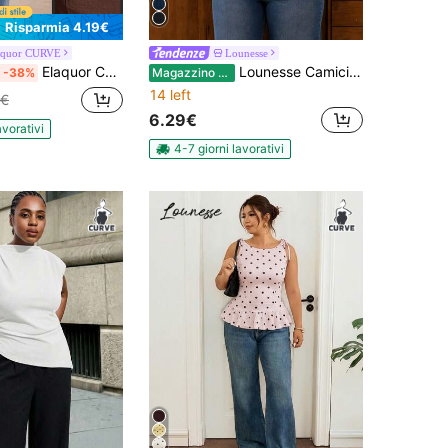
Risparmia 4.19€
aquor CURVE
Lounesse
Elaquor Camicia casual versatile da indossare quotidianamente, con collo rotondo e chiusura monopetto, per taglie forti
Lounesse Camicia senza maniche tinta unita, semplice e alla moda per l'estate, disponibile in taglie over size
-38%
Magazzino EU
14 left
6€
6.29€
avorativi
4-7 giorni lavorativi