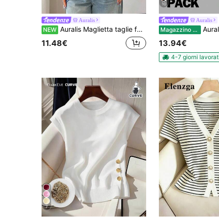
10
Auralis
Auralis
Auralis Maglietta taglie forti blu con orlo asimmetrico, monospalla, maniche lunghe, vita arricciata, tessuto lucido, alla moda, versatile, comoda, vestibilità aderente
Auralis Set di 3 cano
NEW
Magazzino EU
11.48€
13.94€
4-7 giorni lavorat
7