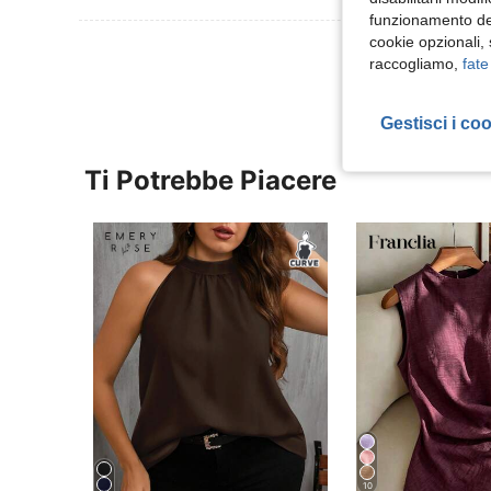
funzionamento del
cookie opzionali,
Visualizza Altre
raccogliamo,
fate
Gestisci i co
Ti Potrebbe Piacere
10