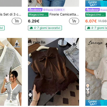
Firerie CURVE
#cano
tte basiche aderenti senza maniche per donne curvy
Firerie Camicetta bianca elegante e comoda, stile cinese moderno, con colletto alla coreana, senza maniche, spalle scoperte, maniche a volant, aderente, adatta a taglie comode
Magazzino EU
Magazzino EU
6.29€
6.07€
11.98
ivi
4-7 giorni lavorativi
4-7 giorni l
12
5