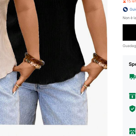
15 le
Gui
Non è la
Guadag
Sp