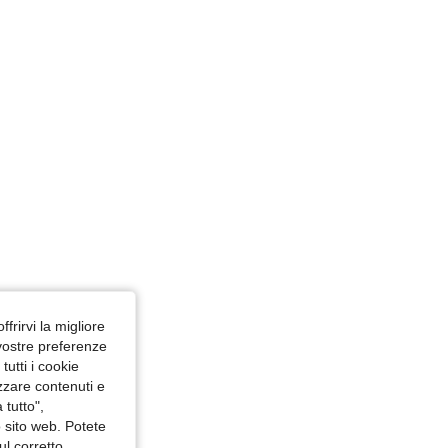
: 124 cm / 49 in, Colore: Multicolore, Misure: 2XL
ffrirvi la migliore
 vostre preferenze
utti i cookie
izzare contenuti e
 tutto",
o sito web. Potete
ul corretto