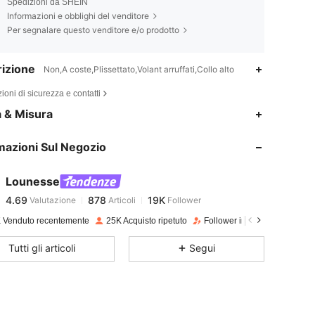
Spedizioni da SHEIN
Informazioni e obblighi del venditore
Per segnalare questo venditore e/o prodotto
izione
Non,A coste,Plissettato,Volant arruffati,Collo alto
ioni di sicurezza e contatti
4.69
878
19K
a & Misura
mazioni Sul Negozio
4.69
878
19K
Lounesse
4.69
878
19K
Valutazione
Articoli
Follower
m***0
pagato
1 giorno fa
 Venduto recentemente
25K Acquisto ripetuto
Follower in crescita del 21%
4.69
878
19K
Tutti gli articoli
Segui
4.69
878
19K