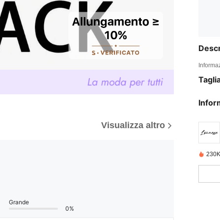
Descr
Informaz
Tagli
Infor
Visualizza altro
230K
Grande
0%