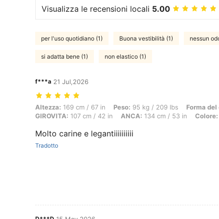
Visualizza le recensioni locali
5.00
per l'uso quotidiano (1)
Buona vestibilità (1)
nessun odo
si adatta bene (1)
non elastico (1)
f***a
21 Jul,2026
Altezza: 169 cm / 67 in, Peso: 95 kg / 209 lbs, Forma del corpo: Cle
Altezza:
169 cm / 67 in
Peso:
95 kg / 209 lbs
Forma del 
GIROVITA:
107 cm / 42 in
ANCA:
134 cm / 53 in
Colore:
Molto carine e legantiiiiiiiiii
Tradotto
D***D