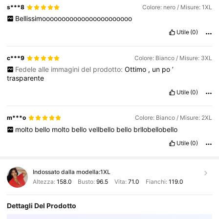
s***8
Colore: nero / Misure: 1XL
Bellissimooooooooooooooooooooooo
Utile
(0)
c***9
Colore: Bianco / Misure: 3XL
Fedele alle immagini del prodotto:
Ottimo
,
un
po
’
trasparente
Utile
(0)
m***o
Colore: Bianco / Misure: 2XL
molto
bello
molto
bello
vellbello
bello
brllobellobello
Utile
(0)
Indossato dalla modella:
1XL
Altezza:
158.0
Busto:
96.5
Vita:
71.0
Fianchi:
119.0
Dettagli Del Prodotto