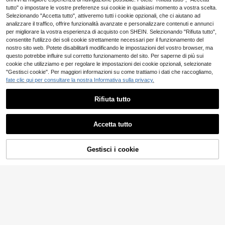
e pantaloni a gamba larga
4-7 giorni lavorativi
tutto" o impostare le vostre preferenze sui cookie in qualsiasi momento a vostra scelta.
Selezionando "Accetta tutto", attiveremo tutti i cookie opzionali, che ci aiutano ad
analizzare il traffico, offrire funzionalità avanzate e personalizzare contenuti e annunci
per migliorare la vostra esperienza di acquisto con SHEIN. Selezionando "Rifiuta tutto",
consentite l'utilizzo dei soli cookie strettamente necessari per il funzionamento del
nostro sito web. Potete disabilitarli modificando le impostazioni del vostro browser, ma
questo potrebbe influire sul corretto funzionamento del sito. Per saperne di più sui
cookie che utilizziamo e per regolare le impostazioni dei cookie opzionali, selezionate
"Gestisci cookie". Per maggiori informazioni su come trattiamo i dati che raccogliamo,
fate clic qui per consultare la nostra Informativa sulla privacy.
Rifiuta tutto
Accetta tutto
AGGIUNGI AL
Gestisci i cookie
COMPRA ORA
Slaydiva CURVE
4
CARRELLO
Slaydiva 2 pezzi Set T
Magazzino EU
aglie Forti Donna - Top Manica Cort
11
SHEIN SXY CURVE
.98€
a e Gonna Midi, Casual Minimalista
SHEIN SXY Set da 2 pezzi per donn
Basic, Stile Y2K/Streetwear/Chic St
4-7 giorni lavorativi
a taglie forti con maglietta a pois co
11 left
reetwear/Best Seller Influencer/Quo
n collo rotondo, monopetto e spacc
tidiano/Sexy/Discoteca/Ritorno a S
17
o sull'orlo e capri aderenti
.48€
cuola/Uscita/Hip Hop/ Internet/Gru
nge Rock/Rock & Rap Singer & Sta
mpa Leopardata