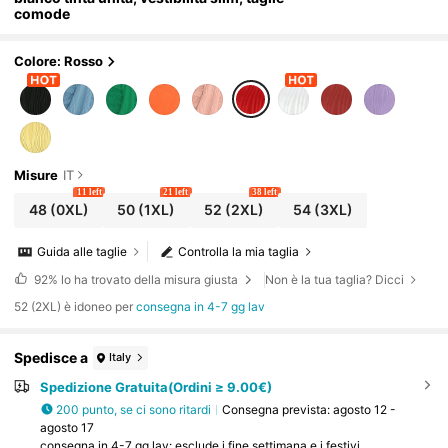
comode
Colore: Rosso
Misure
IT
11 left
21 left
38 left
48
(0XL)
50
(1XL)
52
(2XL)
54
(3XL)
Guida alle taglie
Controlla la mia taglia
92%
lo ha trovato della misura giusta
Non è la tua taglia? Dicci
52 (2XL) è idoneo per
consegna in 4-7 gg lav
Spedisce a
Italy
Spedizione Gratuita(Ordini ≥ 9.00€)
200 punto, se ci sono ritardi
Consegna prevista:
agosto 12 -
agosto 17
consegna in 4-7 gg lav: esclude i fine settimana e i festivi