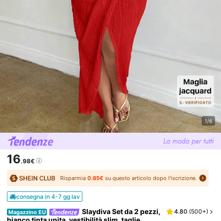
1/6
16
.98€
Risparmia
0.85€
su questo articolo dopo l'iscrizione.
consegna in 4-7 gg lav
Slaydiva Set da 2 pezzi,
4.80
(
500+
)
Magazzino EU
bianco tinta unita, vestibilità slim, taglie