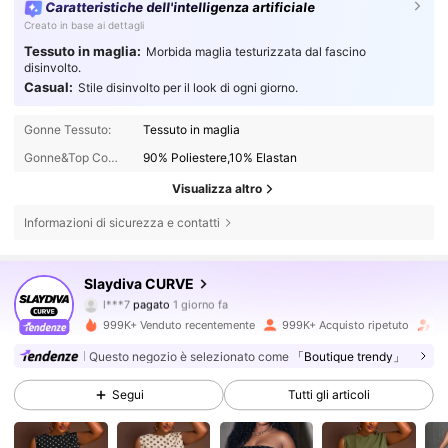
Caratteristiche dell'intelligenza artificiale
Creato in base ai dettagli
Tessuto in maglia:
Morbida maglia testurizzata dal fascino
disinvolto.
Casual:
Stile disinvolto per il look di ogni giorno.
Gonne Tessuto:
Tessuto in maglia
Gonne&Top Composizione:
90% Poliestere,10% Elastan
Visualizza altro
Informazioni di sicurezza e contatti
629K Follower
4.81
Slaydiva CURVE
l***7
pagato
1 giorno fa
m***n
segue
5 minuti fa
999K+ Venduto recentemente
999K+ Acquisto ripetuto
Fo
629K Follower
4.81
Questo negozio è selezionato come
「Boutique trendy」
Segui
Tutti gli articoli
629K Follower
4.81