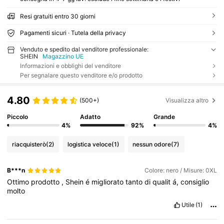
Resi gratuiti entro 30 giorni
Pagamenti sicuri · Tutela della privacy
Venduto e spedito dal venditore professionale:
SHEIN
Magazzino UE
Informazioni e obblighi del venditore
Per segnalare questo venditore e/o prodotto
4.80
(500+)
Visualizza altro
Piccolo
Adatto
Grande
4%
92%
4%
riacquisterò
(2)
logistica veloce
(1)
nessun odore
(7)
B***n
Colore: nero / Misure: 0XL
Ottimo
prodotto
,
Shein
é
migliorato
tanto
di
qualit
á,
consiglio
molto
Utile
(1)