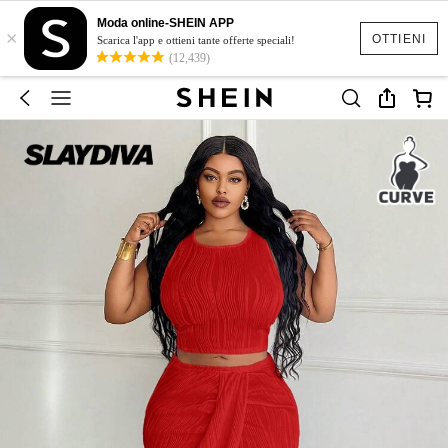
Moda online-SHEIN APP
×
OTTIENI
Scarica l'app e ottieni tante offerte speciali!
(12,439)