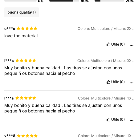
0%
80%
20%
buona qualità
(1)
e***e
Colore: Multicolore / Misure: 2XL
love
the
material
.
Utile
(0)
l***s
Colore: Multicolore / Misure: 0XL
Muy
bonito
y
buena
calidad
.
Las
tiras
se
ajustan
con
unos
peque
ñ
os
botones
hacia
el
pecho
Utile
(0)
l***s
Colore: Multicolore / Misure: 1XL
Muy
bonito
y
buena
calidad
.
Las
tiras
se
ajustan
con
unos
peque
ñ
os
botones
hacia
el
pecho
Utile
(0)
v***8
Colore: Multicolore / Misure: 1XL