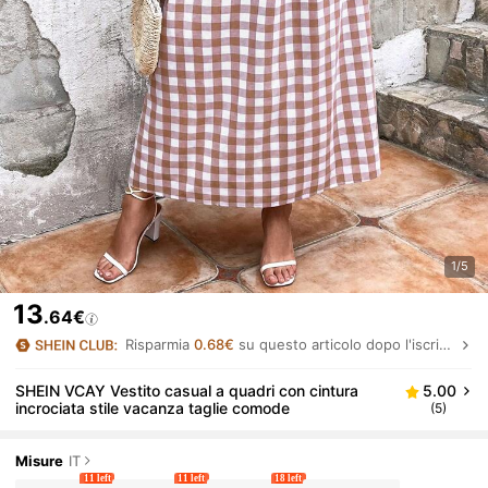
1/5
13
.64€
Risparmia
0.68€
su questo articolo dopo l'iscrizione.
SHEIN VCAY Vestito casual a quadri con cintura
5.00
incrociata stile vacanza taglie comode
(5)
Misure
IT
11 left
11 left
18 left