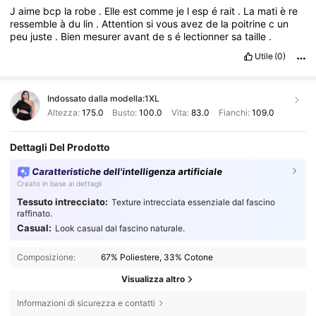
J
aime
bcp
la
robe
.
Elle
est
comme
je
l
esp
é
rait
.
La
mati
è
re
ressemble
à
du
lin
.
Attention
si
vous
avez
de
la
poitrine
c
un
peu
juste
.
Bien
mesurer
avant
de
s
é
lectionner
sa
taille
.
Utile
(0)
Indossato dalla modella:
1XL
Altezza:
175.0
Busto:
100.0
Vita:
83.0
Fianchi:
109.0
Dettagli Del Prodotto
Caratteristiche dell'intelligenza artificiale
Creato in base ai dettagli
Tessuto intrecciato:
Texture intrecciata essenziale dal fascino
raffinato.
Casual:
Look casual dal fascino naturale.
Composizione:
67% Poliestere, 33% Cotone
Visualizza altro
Informazioni di sicurezza e contatti