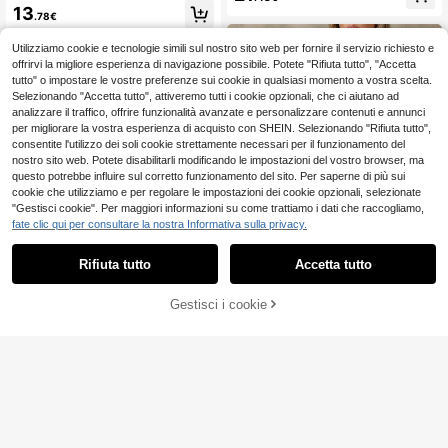
stile tropicale, con colletto e bottoni
nghe, scollo rotondo e balze
13
singoli, bohémien marrone elegante
.78€
Utilizziamo cookie e tecnologie simili sul nostro sito web per fornire il servizio richiesto e
offrirvi la migliore esperienza di navigazione possibile. Potete "Rifiuta tutto", "Accetta
tutto" o impostare le vostre preferenze sui cookie in qualsiasi momento a vostra scelta.
Selezionando "Accetta tutto", attiveremo tutti i cookie opzionali, che ci aiutano ad
analizzare il traffico, offrire funzionalità avanzate e personalizzare contenuti e annunci
per migliorare la vostra esperienza di acquisto con SHEIN. Selezionando "Rifiuta tutto",
consentite l'utilizzo dei soli cookie strettamente necessari per il funzionamento del
nostro sito web. Potete disabilitarli modificando le impostazioni del vostro browser, ma
questo potrebbe influire sul corretto funzionamento del sito. Per saperne di più sui
cookie che utilizziamo e per regolare le impostazioni dei cookie opzionali, selezionate
"Gestisci cookie". Per maggiori informazioni su come trattiamo i dati che raccogliamo,
fate clic qui per consultare la nostra Informativa sulla privacy.
Rifiuta tutto
Accetta tutto
Gestisci i cookie
AGGIUNGI AL CARRELLO
Auralis
Auralis Abito elegante da donna tag
Elaquor CURVE
lie forti con scollo quadrato, manich
15
Elaquor Abito casual c
Magazzino EU
.48€
-21%
19.61€
e corte a palloncino e motivo a qua
on spacco e cinturino a quadri, tagli
13
dri
.10€
-30%
18.98€
e comode
4-7 giorni lavorativi