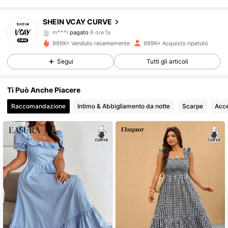
SHEIN VCAY CURVE
190K Follower
4.84
m***l
pagato
6 ore fa
T***e
segue
30 minuti fa
999K+ Venduto recentemente
999K+ Acquisto ripetuto
190K Follower
4.84
Segui
Tutti gli articoli
Ti Può Anche Piacere
190K Follower
4.84
Raccomandazione
Intimo & Abbigliamento da notte
Scarpe
Acce
190K Follower
4.84
190K Follower
4.84
190K Follower
4.84
190K Follower
4.84