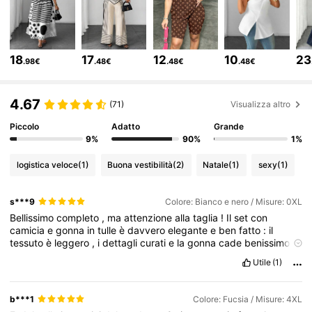
350K Follower
4.79
18
17
12
10
23
.98€
.48€
.48€
.48€
350K Follower
4.79
4.67
(71)
Visualizza altro
Piccolo
Adatto
Grande
350K Follower
4.79
9%
90%
1%
logistica veloce
(1)
Buona vestibilità
(2)
Natale
(1)
sexy
(1)
350K Follower
4.79
s***9
Colore: Bianco e nero / Misure: 0XL
Bellissimo
completo
,
ma
attenzione
alla
taglia
!
Il
set
con
350K Follower
4.79
camicia
e
gonna
in
tulle
è
davvero
elegante
e
ben
fatto
:
il
tessuto
è
leggero
,
i
dettagli
curati
e
la
gonna
cade
benissimo
.
Purtroppo
ho
sbagliato
taglia
e
ho
dovuto
rimandarlo
indietro
,
Utile
(1)
350K Follower
ma
lo
riordiner
ò
sicuramente
perch
é
è
un
completo
che
4.79
valorizza
molto
e
fa
la
sua
figura
.
Consiglio
di
controllare
bene
la
guida
alle
taglie
prima
di
acquistare
!
b***1
Colore: Fucsia / Misure: 4XL
Qualità del prodotto:
ottimo
In forma:
comodo
Fedele alle