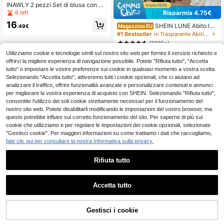
INAWLY 2 pezzi Set di blusa con m
aniche a lanterna bianca primaveril
Risparmia 4.75€
6 left
e e cardigan aperto con vestibilità
16
morbida per donna
SHEIN LUNE Abito lun
.49€
Magazzino EU
go estivo da donna elegante nero c
#1 Bestseller
in Trasparente Abiti lunghi romantici
on patchwork in pizzo, senza mani
(1000+)
che, casual, tinta unita, morbido, ou
9
Utilizziamo cookie e tecnologie simili sul nostro sito web per fornire il servizio richiesto e
tfit da vacanza
.27€
-33%
14.02€
offrirvi la migliore esperienza di navigazione possibile. Potete "Rifiuta tutto", "Accetta
4-7 giorni lavorativi
tutto" o impostare le vostre preferenze sui cookie in qualsiasi momento a vostra scelta.
Selezionando "Accetta tutto", attiveremo tutti i cookie opzionali, che ci aiutano ad
analizzare il traffico, offrire funzionalità avanzate e personalizzare contenuti e annunci
per migliorare la vostra esperienza di acquisto con SHEIN. Selezionando "Rifiuta tutto",
consentite l'utilizzo dei soli cookie strettamente necessari per il funzionamento del
nostro sito web. Potete disabilitarli modificando le impostazioni del vostro browser, ma
questo potrebbe influire sul corretto funzionamento del sito. Per saperne di più sui
Mostra articoli simili in magazzino
Vedi Tutto
cookie che utilizziamo e per regolare le impostazioni dei cookie opzionali, selezionate
"Gestisci cookie". Per maggiori informazioni su come trattiamo i dati che raccogliamo,
fate clic qui per consultare la nostra Informativa sulla privacy.
Rifiuta tutto
Accetta tutto
Ci dispiace, questo prodotto è esaurito
Gestisci i cookie
ESAURITO