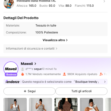
Indossato dalla modella:
1XL
Altezza:
165.0
Busto:
93.0
Vita:
88.0
Fianchi:
115.0
Dettagli Del Prodotto
Materiale:
Tessuto in tulle
Composizione:
100% Poliestere
Visualizza altro
Informazioni di sicurezza e contatti
350K Follower
4.79
Maweii
d***z
segue
10 minuti fa
n***9
sta navigando
350K Follower
4.79
1.7M Venduto recentemente
980K Acquisto ripetuto
Follo
Questo negozio è selezionato come
「Boutique trendy」
350K Follower
4.79
Segui
Tutti gli articoli
350K Follower
4.79