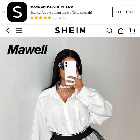
Moda online-SHEIN APP
×
OTTIENI
Scarica l'app e ottieni tante offerte speciali!
(12,439)