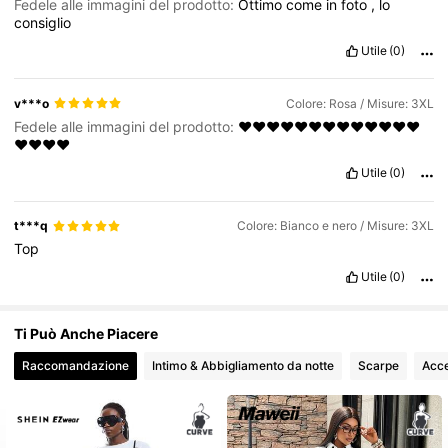
350K Follower
4.79
Fedele alle immagini del prodotto:
Ottimo
come
in
foto
,
lo
immagini del prodotto:
assolutamente
si
Descrizione
consiglio
dell'odore:
nessun
odore
Utile
(0)
v***o
Colore: Rosa / Misure: 3XL
Fedele alle immagini del prodotto:
❤️❤️❤️❤️❤️❤️❤️❤️❤️❤️❤️❤️❤️
❤️❤️❤️❤️
Utile
(0)
t***q
Colore: Bianco e nero / Misure: 3XL
Top
Utile
(0)
Ti Può Anche Piacere
Raccomandazione
Intimo & Abbigliamento da notte
Scarpe
Acce