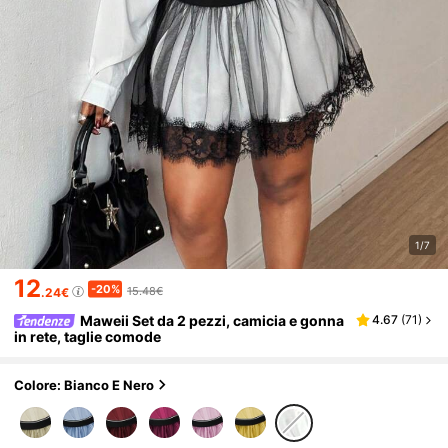
1/7
12
-20%
15.48€
.24€
Maweii Set da 2 pezzi, camicia e gonna
4.67
(
71
)
in rete, taglie comode
Colore: Bianco E Nero