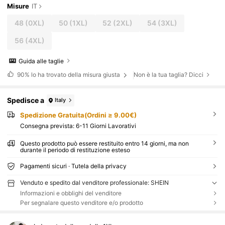
Misure
IT
48
(0XL)
50
(1XL)
52
(2XL)
54
(3XL)
56
(4XL)
Guida alle taglie
90%
lo ha trovato della misura giusta
Non è la tua taglia? Dicci
Spedisce a
Italy
Spedizione Gratuita(Ordini ≥ 9.00€)
Consegna prevista:
6-11 Giorni Lavorativi
Questo prodotto può essere restituito entro 14 giorni, ma non
durante il periodo di restituzione esteso
Pagamenti sicuri · Tutela della privacy
Venduto e spedito dal venditore professionale: SHEIN
Informazioni e obblighi del venditore
Per segnalare questo venditore e/o prodotto