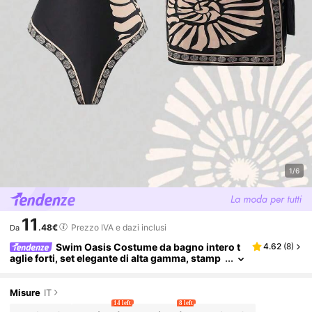
1/6
11
.48€
Prezzo IVA e dazi inclusi
Da
Swim Oasis Costume da bagno intero t
4.62
(
8
)
aglie forti, set elegante di alta gamma, stamp
a posizionata, stampa casual da resort
Misure
IT
14 left
8 left