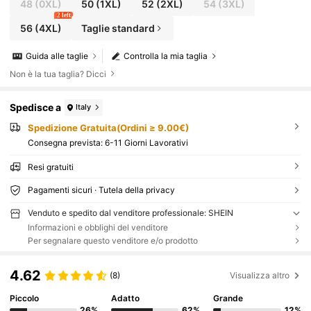
48
(0XL)
50
(1XL)
52
(2XL)
54
(3XL)
2 left
56
(4XL)
Taglie standard
Guida alle taglie
Controlla la mia taglia
Non è la tua taglia? Dicci
Spedisce a
Italy
Spedizione Gratuita(Ordini ≥ 9.00€)
Consegna prevista:
6-11 Giorni Lavorativi
Resi gratuiti
Pagamenti sicuri · Tutela della privacy
Venduto e spedito dal venditore professionale: SHEIN
Informazioni e obblighi del venditore
Per segnalare questo venditore e/o prodotto
4.62
(8)
Visualizza altro
Piccolo
Adatto
Grande
26%
62%
12%