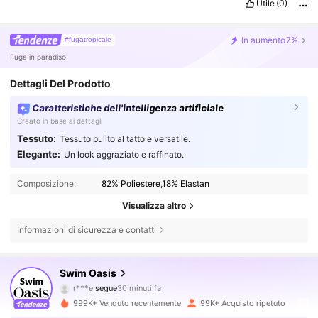
Utile
(0)
In aumento
7%
#fugatropicale
Fuga in paradiso!
Dettagli Del Prodotto
Caratteristiche dell'intelligenza artificiale
Creato in base ai dettagli
Tessuto:
Tessuto pulito al tatto e versatile.
Elegante:
Un look aggraziato e raffinato.
Composizione:
82% Poliestere,18% Elastan
Visualizza altro
Informazioni di sicurezza e contatti
391K Follower
4.85
Swim Oasis
g***o
sta navigando
391K Follower
4.85
999K+ Venduto recentemente
99K+ Acquisto ripetuto