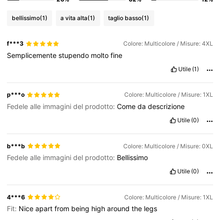
bellissimo
(1)
a vita alta
(1)
taglio basso
(1)
f***3
Colore: Multicolore / Misure: 4XL
Semplicemente
stupendo
molto
fine
Utile
(1)
p***o
Colore: Multicolore / Misure: 1XL
Fedele alle immagini del prodotto:
Come
da
descrizione
Utile
(0)
b***b
Colore: Multicolore / Misure: 0XL
Fedele alle immagini del prodotto:
Bellissimo
Utile
(0)
4***6
Colore: Multicolore / Misure: 1XL
Fit:
Nice
apart
from
being
high
around
the
legs