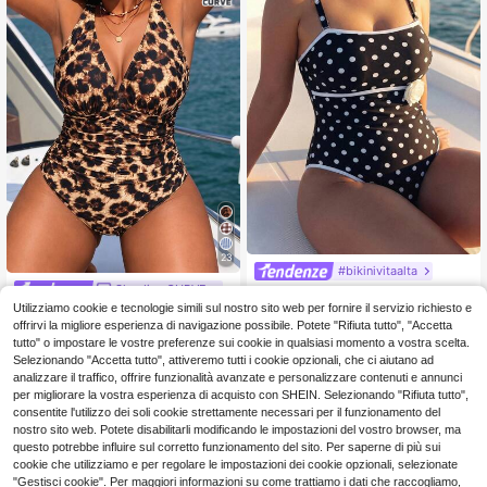
23
#bikinivitaalta
Slaydiva CURVE
Swim Chiccia Costume da bagno in
8
tero da donna taglie forti con decor
Utilizziamo cookie e tecnologie simili sul nostro sito web per fornire il servizio richiesto e
Slaydiva Costume da bagno intero t
.98€
azioni a pois e floreali
11
aglie forti, stampa multicolore casu
offrirvi la migliore esperienza di navigazione possibile. Potete "Rifiuta tutto", "Accetta
.86€
-1%
11.98€
ale, stile bohémien semplice, abbigli
tutto" o impostare le vostre preferenze sui cookie in qualsiasi momento a vostra scelta.
amento da spiaggia estivo per vaca
Selezionando "Accetta tutto", attiveremo tutti i cookie opzionali, che ci aiutano ad
nze da donna
analizzare il traffico, offrire funzionalità avanzate e personalizzare contenuti e annunci
per migliorare la vostra esperienza di acquisto con SHEIN. Selezionando "Rifiuta tutto",
consentite l'utilizzo dei soli cookie strettamente necessari per il funzionamento del
nostro sito web. Potete disabilitarli modificando le impostazioni del vostro browser, ma
questo potrebbe influire sul corretto funzionamento del sito. Per saperne di più sui
cookie che utilizziamo e per regolare le impostazioni dei cookie opzionali, selezionate
"Gestisci cookie". Per maggiori informazioni su come trattiamo i dati che raccogliamo,