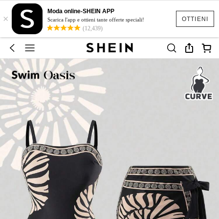
Moda online-SHEIN APP
×
OTTIENI
Scarica l'app e ottieni tante offerte speciali!
(12,439)