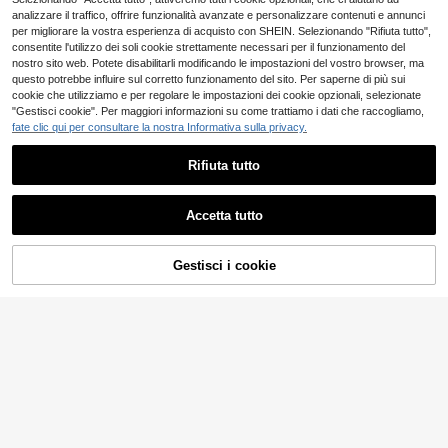
minimalista casual
analizzare il traffico, offrire funzionalità avanzate e personalizzare contenuti e annunci
per migliorare la vostra esperienza di acquisto con SHEIN. Selezionando "Rifiuta tutto",
consentite l'utilizzo dei soli cookie strettamente necessari per il funzionamento del
nostro sito web. Potete disabilitarli modificando le impostazioni del vostro browser, ma
questo potrebbe influire sul corretto funzionamento del sito. Per saperne di più sui
cookie che utilizziamo e per regolare le impostazioni dei cookie opzionali, selezionate
"Gestisci cookie". Per maggiori informazioni su come trattiamo i dati che raccogliamo,
fate clic qui per consultare la nostra Informativa sulla privacy.
Rifiuta tutto
Accetta tutto
Gestisci i cookie
AGGIUNGI AL CARRELLO
Risparmia 1.22€
#AbitoEleganteManicheLunghe
Modelyn CURVE
Solavon Abito elegant
Magazzino EU
Modelyn Abito elegante e romantic
e alla moda da donna taglie forti co
o da donna taglie forti con spalla sc
23
23
.98€
-2%
24.48€
.76€
-4%
24.98€
n volant e orlo asimmetrico in tinta
operta, manica corta, arricciato e st
unita
ampa floreale per vacanze al mare
4-7 giorni lavorativi