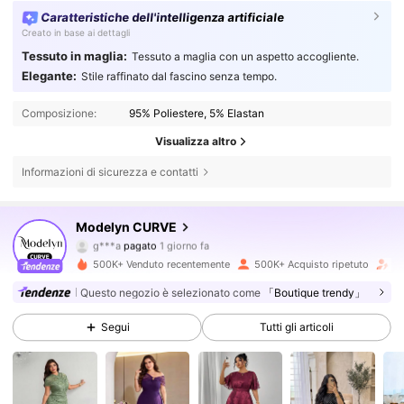
Caratteristiche dell'intelligenza artificiale
Creato in base ai dettagli
Tessuto in maglia:
Tessuto a maglia con un aspetto accogliente.
Elegante:
Stile raffinato dal fascino senza tempo.
Composizione:
95% Poliestere, 5% Elastan
Visualizza altro
Informazioni di sicurezza e contatti
Modelyn CURVE
319K Follower
4.85
g***a
pagato
1 giorno fa
m***c
segue
2 ore fa
500K+ Venduto recentemente
500K+ Acquisto ripetuto
Fo
319K Follower
4.85
Questo negozio è selezionato come
「Boutique trendy」
Segui
Tutti gli articoli
319K Follower
4.85