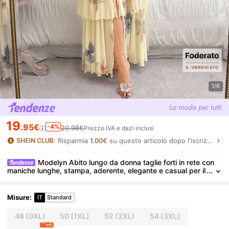
1/6
19
.95€
-4%
20.98€
Prezzo IVA e dazi inclusi
Risparmia
1.00€
su questo articolo dopo l'iscrizione.
Modelyn Abito lungo da donna taglie forti in rete con
maniche lunghe, stampa, aderente, elegante e casual per il
pendolarismo
Misure
:
IT
Standard
48
(0XL)
50
(1XL)
52
(2XL)
54
(3XL)
7 left