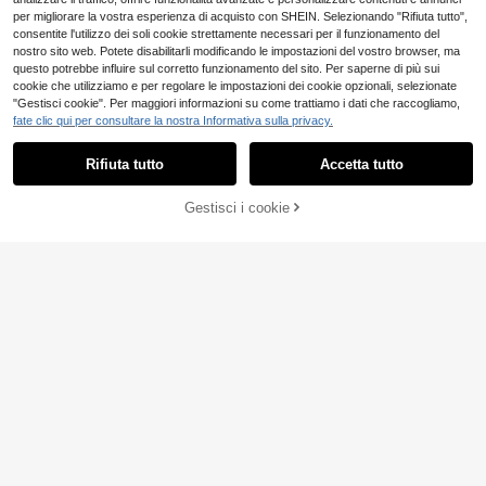
per migliorare la vostra esperienza di acquisto con SHEIN. Selezionando "Rifiuta tutto",
consentite l'utilizzo dei soli cookie strettamente necessari per il funzionamento del
nostro sito web. Potete disabilitarli modificando le impostazioni del vostro browser, ma
questo potrebbe influire sul corretto funzionamento del sito. Per saperne di più sui
cookie che utilizziamo e per regolare le impostazioni dei cookie opzionali, selezionate
"Gestisci cookie". Per maggiori informazioni su come trattiamo i dati che raccogliamo,
fate clic qui per consultare la nostra Informativa sulla privacy.
5
Rifiuta tutto
Accetta tutto
Hearty Haven
1 pezzo Jeans casual larghi e como
di in denim lavato, vestibilità ampia,
29 left
Gestisci i cookie
AGGIUNGI AL CARRELLO
adatti a tutte le stagioni, taglia gran
27
de (senza cintura o accessori)
.70€
-1%
27.98€
Manfinity Homme Jea
Magazzino EU
ns in denim lavato ad acqua con tas
24
.02€
che inclinate, jeans cargo lunghi e s
emplici da uomo di taglia grande in
4-7 giorni lavorativi
stile skater, per uscire, colore azzur
ro chiaro, stile casual di strada