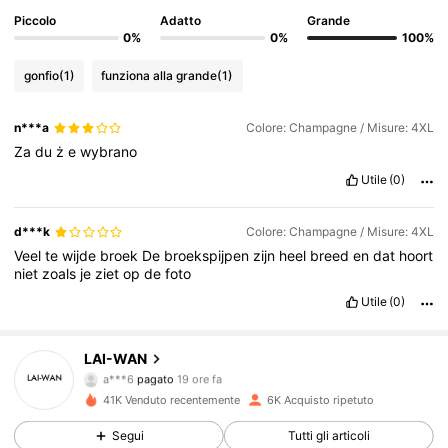
Piccolo
Adatto
Grande
0%
0%
100%
gonfio
(1)
funziona alla grande
(1)
n***a
Colore: Champagne / Misure: 4XL
Za
du
ż
e
wybrano
Utile
(0)
d***k
Colore: Champagne / Misure: 4XL
Veel
te
wijde
broek
De
broekspijpen
zijn
heel
breed
en
dat
hoort
niet
zoals
je
ziet
op
de
foto
Utile
(0)
906 Follower
4.75
LAI-WAN
a***6
pagato
19 ore fa
r***a
segue
1 giorno fa
41K Venduto recentemente
6K Acquisto ripetuto
906 Follower
4.75
Segui
Tutti gli articoli