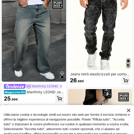
Jeans retrò elasticizzati per uomo, t
aglie grandi
26
.98€
Manfinity LEGND
Manfinity LEGND Jea
Magazzino EU
ns casual dalla vestibilità morbida e
25
.99€
ampia, con tasche, gamba dritta, di
taglia grande per uomo
4-7 giorni lavorativi
Utilizziamo cookie e tecnologie simili sul nostro sito web per fornire il servizio richiesto e
offrirvi la migliore esperienza di navigazione possibile. Potete "Rifiuta tutto", "Accetta
tutto" o impostare le vostre preferenze sui cookie in qualsiasi momento a vostra scelta.
Selezionando "Accetta tutto", attiveremo tutti i cookie opzionali, che ci aiutano ad
analizzare il traffico, offrire funzionalità avanzate e personalizzare contenuti e annunci