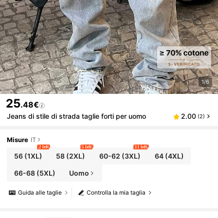
1/6
25
.48€
Jeans di stile di strada taglie forti per uomo
2.00
(2)
Misure
IT
2 left
5 left
11 left
56
(1XL)
58
(2XL)
60-62
(3XL)
64
(4XL)
66-68
(5XL)
Uomo
Guida alle taglie
Controlla la mia taglia