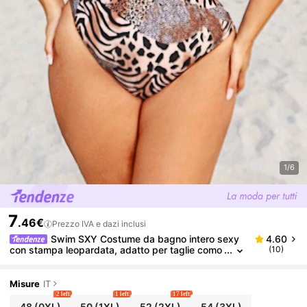
1/6
7
.46€
Prezzo IVA e dazi inclusi
Swim SXY Costume da bagno intero sexy
4.60
con stampa leopardata, adatto per taglie como
(10)
de, per vacanze al mare
Misure
IT
2 left
1 left
17 left
48
(0XL)
50
(1XL)
52
(2XL)
54
(3XL)