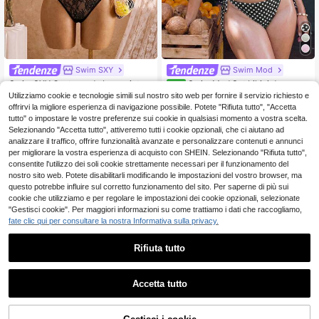
Swim SXY
Swim Mod
Swim SXY Costume da bagno inter
Swim Mod Set bikini due pezz
NEW
o taglia comoda, in tessuto di pizzo,
i da donna taglie forti con top a sotti
12 left
Utilizziamo cookie e tecnologie simili sul nostro sito web per fornire il servizio richiesto e
12
.48€
per donna, primavera/estate 2026
li spalline e slip a triangolo a pois
offrirvi la migliore esperienza di navigazione possibile. Potete "Rifiuta tutto", "Accetta
9
.48€
tutto" o impostare le vostre preferenze sui cookie in qualsiasi momento a vostra scelta.
Selezionando "Accetta tutto", attiveremo tutti i cookie opzionali, che ci aiutano ad
analizzare il traffico, offrire funzionalità avanzate e personalizzare contenuti e annunci
per migliorare la vostra esperienza di acquisto con SHEIN. Selezionando "Rifiuta tutto",
consentite l'utilizzo dei soli cookie strettamente necessari per il funzionamento del
nostro sito web. Potete disabilitarli modificando le impostazioni del vostro browser, ma
questo potrebbe influire sul corretto funzionamento del sito. Per saperne di più sui
cookie che utilizziamo e per regolare le impostazioni dei cookie opzionali, selezionate
"Gestisci cookie". Per maggiori informazioni su come trattiamo i dati che raccogliamo,
fate clic qui per consultare la nostra Informativa sulla privacy.
Rifiuta tutto
Accetta tutto