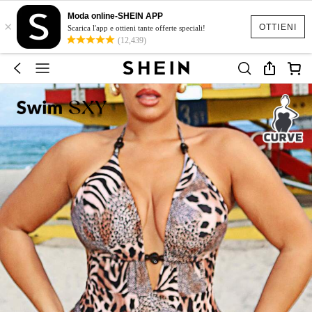
Moda online-SHEIN APP
×
OTTIENI
Scarica l'app e ottieni tante offerte speciali!
(12,439)