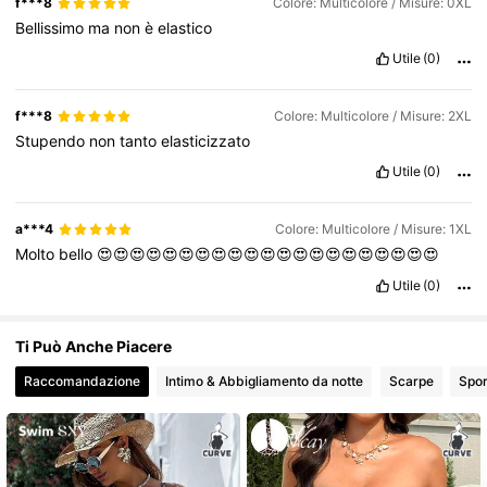
f***8
Colore: Multicolore / Misure: 0XL
Bellissimo
ma
non
è
elastico
Utile
(0)
315K Follower
4.83
f***8
Colore: Multicolore / Misure: 2XL
Stupendo
non
tanto
elasticizzato
Utile
(0)
a***4
Colore: Multicolore / Misure: 1XL
Molto
bello
😍😍😍😍😍😍😍😍😍😍😍😍😍😍😍😍😍😍😍😍😍
Utile
(0)
Ti Può Anche Piacere
Raccomandazione
Intimo & Abbigliamento da notte
Scarpe
Spor