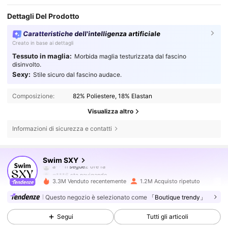
Dettagli Del Prodotto
Caratteristiche dell'intelligenza artificiale
Creato in base ai dettagli
Tessuto in maglia:
Morbida maglia testurizzata dal fascino
disinvolto.
Sexy:
Stile sicuro dal fascino audace.
Composizione:
82% Poliestere, 18% Elastan
Visualizza altro
Informazioni di sicurezza e contatti
315K Follower
4.83
Swim SXY
q***6
sta navigando
315K Follower
4.83
3.3M Venduto recentemente
1.2M Acquisto ripetuto
Questo negozio è selezionato come
「Boutique trendy」
315K Follower
4.83
Segui
Tutti gli articoli