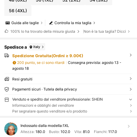
56
(4XL)
Guida alle taglie
Controlla la mia taglia
100%
lo ha trovato della misura giusta
Non è la tua taglia? Dicci
Spedisce a
Italy
Spedizione Gratuita(Ordini ≥ 9.00€)
200 punto, se ci sono ritardi
Consegna prevista:
agosto 13 -
agosto 18
Resi gratuiti
Pagamenti sicuri · Tutela della privacy
Venduto e spedito dal venditore professionale: SHEIN
Informazioni e obblighi del venditore
Per segnalare questo venditore e/o prodotto
Indossato dalla modella:
1XL
Altezza:
180.0
Busto:
102.0
Vita:
81.0
Fianchi:
117.0