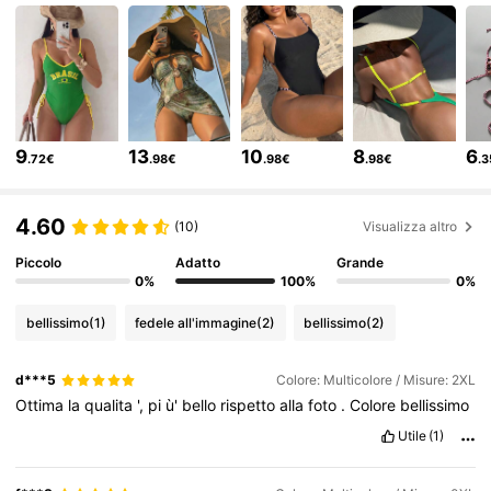
315K Follower
4.83
315K Follower
4.83
9
13
10
8
6
.72€
.98€
.98€
.98€
.
315K Follower
4.83
4.60
(10)
Visualizza altro
315K Follower
4.83
Piccolo
Adatto
Grande
0%
100%
0%
bellissimo
(1)
fedele all'immagine
(2)
bellissimo
(2)
315K Follower
4.83
d***5
Colore: Multicolore / Misure: 2XL
Ottima
la
qualita
',
pi
ù'
bello
rispetto
alla
foto
.
Colore
bellissimo
315K Follower
4.83
Utile
(1)
315K Follower
4.83