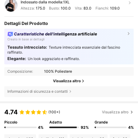
Indossato dalla modella:
1XL
Altezza:
175.0
Busto:
100.0
Vita:
83.0
Fianchi:
109.0
Dettagli Del Prodotto
Caratteristiche dell'intelligenza artificiale
Creato in base ai dettagli
Tessuto intrecciato:
Texture intrecciata essenziale dal fascino
raffinato.
Elegante:
Un look aggraziato e raffinato.
Composizione:
100% Poliestere
Visualizza altro
Informazioni di sicurezza e contatti
4.74
(100+)
Visualizza altro
Piccolo
Adatto
Grande
4%
92%
4%