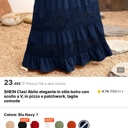
1/7
23
.48€
Prezzo IVA e dazi inclusi
SHEIN Clasi Abito elegante in stile boho con
4.74
(
100+
)
scollo a V, in pizzo e patchwork, taglie
comode
Colore: Blu Navy