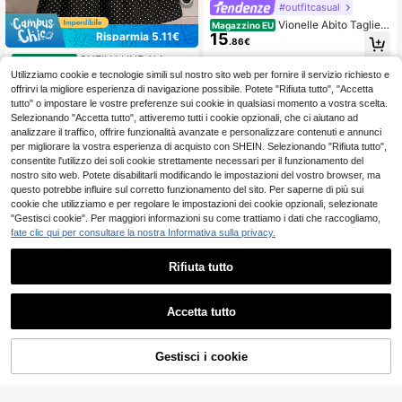
#outfitcasual
Vionelle Abito Taglie F
Magazzino EU
Risparmia 5.11€
15
orti Stile Francese Colore Unito Ro
.86€
mantico con Volant Primavera/Estat
SHEIN LUNE Abito ele
Magazzino EU
e Taglio Regolare
4-7 giorni lavorativi
13
gante casual da donna con manich
Utilizziamo cookie e tecnologie simili sul nostro sito web per fornire il servizio richiesto e
.10€
-28%
18.21€
e a campana e motivo a pois, adatt
offrirvi la migliore esperienza di navigazione possibile. Potete "Rifiuta tutto", "Accetta
o per l'autunno/inverno, taglie como
4-7 giorni lavorativi
tutto" o impostare le vostre preferenze sui cookie in qualsiasi momento a vostra scelta.
de
Selezionando "Accetta tutto", attiveremo tutti i cookie opzionali, che ci aiutano ad
analizzare il traffico, offrire funzionalità avanzate e personalizzare contenuti e annunci
per migliorare la vostra esperienza di acquisto con SHEIN. Selezionando "Rifiuta tutto",
consentite l'utilizzo dei soli cookie strettamente necessari per il funzionamento del
nostro sito web. Potete disabilitarli modificando le impostazioni del vostro browser, ma
questo potrebbe influire sul corretto funzionamento del sito. Per saperne di più sui
Mostra articoli simili in magazzino
Vedi Tutto
cookie che utilizziamo e per regolare le impostazioni dei cookie opzionali, selezionate
"Gestisci cookie". Per maggiori informazioni su come trattiamo i dati che raccogliamo,
fate clic qui per consultare la nostra Informativa sulla privacy.
Rifiuta tutto
Accetta tutto
Ci dispiace, questo prodotto è esaurito
Gestisci i cookie
ESAURITO