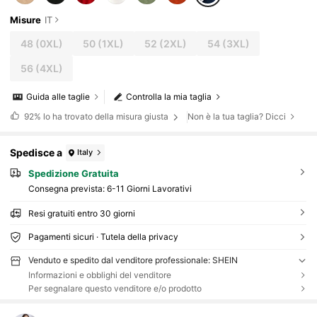
Misure
IT
48
(0XL)
50
(1XL)
52
(2XL)
54
(3XL)
56
(4XL)
Guida alle taglie
Controlla la mia taglia
92%
lo ha trovato della misura giusta
Non è la tua taglia? Dicci
Spedisce a
Italy
Spedizione Gratuita
Consegna prevista:
6-11 Giorni Lavorativi
Resi gratuiti entro 30 giorni
Pagamenti sicuri · Tutela della privacy
Venduto e spedito dal venditore professionale: SHEIN
Informazioni e obblighi del venditore
Per segnalare questo venditore e/o prodotto