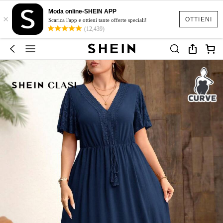
Moda online-SHEIN APP
×
OTTIENI
Scarica l'app e ottieni tante offerte speciali!
(12,439)