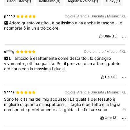
riacquisterò
(1)
bellissimo
(9)
logistica veloce
(1)
funky
(1)
p***0
Colore: Arancia Bruciata / Misure: 1XL
Adoro
questo
vestito
,
è
bellissimo
e
ha
anche
le
tasche
.
Lo
ricomprer
ò
in
un
altro
colore
.
Utile
(15)
e***g
Colore: nero / Misure: 4XL
L
'
articolo
è
esattamente
come
descritto
,
lo
consiglio
vivamente
,
ottima
qualit
à.
Per
il
prezzo
,
è
un
affare
;
potete
ordinarlo
con
la
massima
fiducia
.
Utile
(8)
S***a
Colore: Arancia Bruciata / Misure: 1XL
Sono
felicissima
del
mio
acquisto
!
La
qualit
à
del
tessuto
è
migliore
di
quanto
mi
aspettassi
,
il
taglio
è
perfetto
e
la
taglia
corrisponde
perfettamente
alla
guida
.
Le
finiture
sono
impeccabili
e
il
capo
è
bello
dal
vivo
quanto
in
foto
.
È
facile
da
Utile
(3)
abbinare
e
super
comodo
da
indossare
;
ricevo
gi
à
un
sacco
di
complimenti
quando
lo
indosso
.
🥰
Onestamente
,
il
rapporto