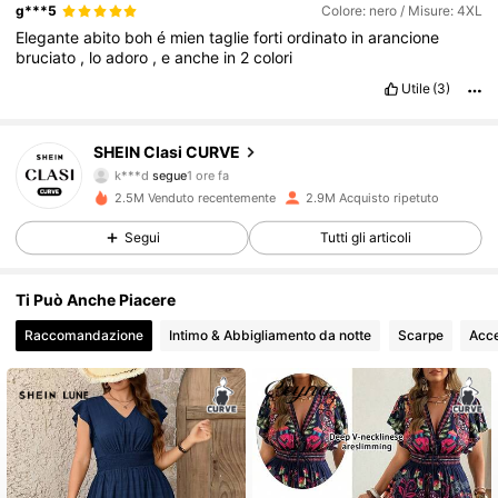
qualit
à/
prezzo
è
fantastico
,
lo
consiglio
al
100
%!
g***5
Colore: nero / Misure: 4XL
Elegante
abito
boh
é
mien
taglie
forti
ordinato
in
arancione
bruciato
,
lo
adoro
,
e
anche
in
2
colori
Utile
(3)
337K Follower
4.83
SHEIN Clasi CURVE
a***e
sta navigando
337K Follower
4.83
2.5M Venduto recentemente
2.9M Acquisto ripetuto
Segui
Tutti gli articoli
337K Follower
4.83
Ti Può Anche Piacere
Raccomandazione
Intimo & Abbigliamento da notte
Scarpe
Acce
337K Follower
4.83
337K Follower
4.83
337K Follower
4.83