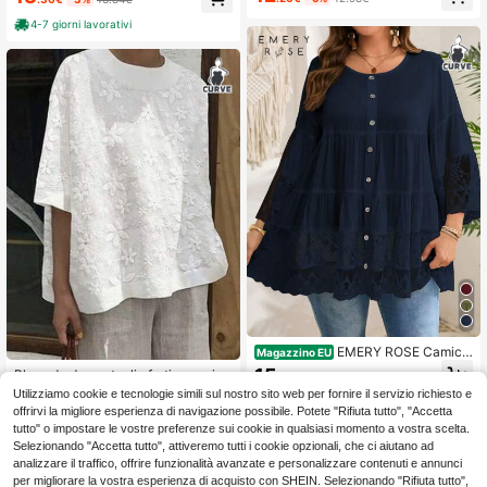
V con tacche e maniche arrotolate
a goccia, mezzo polsino con botton
i, di colore unito in taglie comode, a
4-7 giorni lavorativi
utunno
EMERY ROSE Camice
Magazzino EU
tta bianca con inserti in pizzo, a 3/4
15
Blusa da donna taglie forti a manich
.20€
maniche, da donna, taglie forti, per i
e corte con design ricamato floreal
#4 Bestseller
in Confortevole Top taglie forti
Utilizziamo cookie e tecnologie simili sul nostro sito web per fornire il servizio richiesto e
nizio primavera
4-7 giorni lavorativi
e, comoda per l'uso quotidiano, bian
offrirvi la migliore esperienza di navigazione possibile. Potete "Rifiuta tutto", "Accetta
13
ca estiva
.84€
-1%
13.98€
tutto" o impostare le vostre preferenze sui cookie in qualsiasi momento a vostra scelta.
Selezionando "Accetta tutto", attiveremo tutti i cookie opzionali, che ci aiutano ad
analizzare il traffico, offrire funzionalità avanzate e personalizzare contenuti e annunci
per migliorare la vostra esperienza di acquisto con SHEIN. Selezionando "Rifiuta tutto",