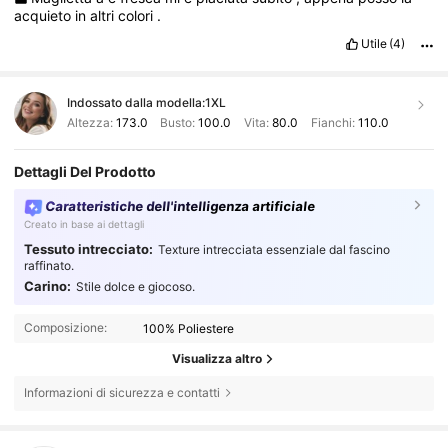
acquieto
in
altri
colori
.
Utile
(4)
Indossato dalla modella:
1XL
Altezza:
173.0
Busto:
100.0
Vita:
80.0
Fianchi:
110.0
Dettagli Del Prodotto
Caratteristiche dell'intelligenza artificiale
Creato in base ai dettagli
Tessuto intrecciato:
Texture intrecciata essenziale dal fascino
raffinato.
Carino:
Stile dolce e giocoso.
Composizione:
100% Poliestere
Visualizza altro
Informazioni di sicurezza e contatti