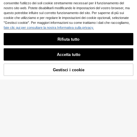
consentite l'utilizzo dei soli cookie strettamente necessari per il funzionamento del
nostro sito web. Potete disabilitarli modificando le impostazioni del vostro browser, ma
questo potrebbe influire sul corretto funzionamento del sito. Per saperne di più sui
cookie che utilizziamo e per regolare le impostazioni dei cookie opzionali, selezionate
"Gestisci cookie". Per maggiori informazioni su come trattiamo i dati che raccogliamo,
fate clic qui per consultare la nostra Informativa sulla privacy.
Rifiuta tutto
Accetta tutto
7
Risparmia 0.01€
Gestisci i cookie
AGGIUNGI AL CARRELLO
Loisirs
Camicetta bianca da donna taglie f
Blusa da donna elegante vintage ca
orti con colletto alto, plissettata e c
sual minimalista romantica in viscos
11
12
.62€
.62€
12.63€
on bottoni, vestibilità ampia e snelle
a ricamata leggera con vestibilità a
nte, maniche lunghe, casual per pe
mpia e maniche a metà braccio, tag
ndolarismo, ufficio, cena di lavoro, e
lie forti, per primavera estate autun
venti sociali, stile versatile e intellet
no, versatile per pendolarismo vaca
tuale delicato
nze uscite quotidiane feste del tè, c
amicia ricamata, outfit estivi, donna
casual, outfit country