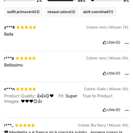
2%
89%
9%
outfit primaverili
(2)
nessun odore
(2)
abiti coordinati
(1)
y***6
Colore: nero / Misure: 1XL
Bella
Utile
(0)
r***p
Colore: nero / Misure: 5XL
Bellissimo
Utile
(0)
c***n
Colore: Giallo / Misure: 5XL
Product Quality:
👍👍😊❤️
Fit:
Super
True to Product
Images:
❤️❤️❤️😊👍
Utile
(0)
r***_
Colore: Blu Navy / Misure: 4XL
Maglietta
a
è
fresca
mi
è
piaciuta
subito
,
appena
posso
la