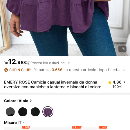
1/5
12
.98€
Da
Prezzo IVA e dazi inclusi
Risparmia
0.65€
su questo articolo dopo l'iscrizione.
EMERY ROSE Camicia casual invernale da donna
4.86
oversize con maniche a lanterna e blocchi di colore
(100+)
Colore: Viola
Misure
IT
1 left
13 left
1 left