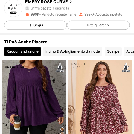
EMERY ROSE CURVE
1M Follower
4.81
u***a
pagato
1 giorno fa
p***h
segue
10 minuti fa
999K+ Venduto recentemente
999K+ Acquisto ripetuto
1M Follower
4.81
Segui
Tutti gli articoli
Ti Può Anche Piacere
1M Follower
4.81
Raccomandazione
Intimo & Abbigliamento da notte
Scarpe
Acce
1M Follower
4.81
1M Follower
4.81
1M Follower
4.81
1M Follower
4.81