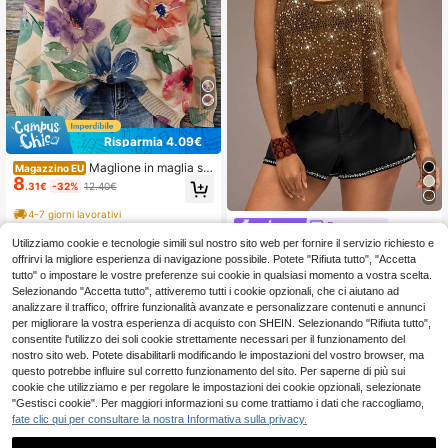
Risparmia 4.09€
Maglione in maglia sot
Magazzino EU
8
tile a girocollo oversize da donna c
.31€
-32%
12.40€
on stampa floreale, adatto per l'autu
nno e l'inverno
4-7 giorni lavorativi
Freevana
Utilizziamo cookie e tecnologie simili sul nostro sito web per fornire il servizio richiesto e
Freevana Maglione da donna t
NEW
14
aglie forti in maglia marrone con pai
offrirvi la migliore esperienza di navigazione possibile. Potete "Rifiuta tutto", "Accetta
.48€
llettes lucide elegante casual per us
tutto" o impostare le vostre preferenze sui cookie in qualsiasi momento a vostra scelta.
cite e feste primavera estate autun
Selezionando "Accetta tutto", attiveremo tutti i cookie opzionali, che ci aiutano ad
no inverno abbigliamento da donna
analizzare il traffico, offrire funzionalità avanzate e personalizzare contenuti e annunci
gilet in maglia
per migliorare la vostra esperienza di acquisto con SHEIN. Selezionando "Rifiuta tutto",
consentite l'utilizzo dei soli cookie strettamente necessari per il funzionamento del
nostro sito web. Potete disabilitarli modificando le impostazioni del vostro browser, ma
questo potrebbe influire sul corretto funzionamento del sito. Per saperne di più sui
cookie che utilizziamo e per regolare le impostazioni dei cookie opzionali, selezionate
"Gestisci cookie". Per maggiori informazioni su come trattiamo i dati che raccogliamo,
fate clic qui per consultare la nostra Informativa sulla privacy.