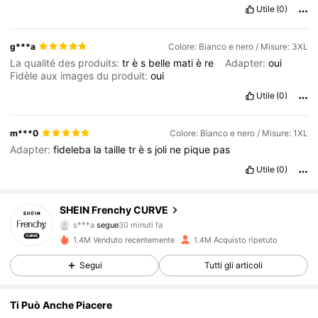
Utile
(0)
g***a
Colore: Bianco e nero / Misure: 3XL
La qualité des produits:
tr
è
s
belle
mati
è
re
Adapter:
oui
Fidèle aux images du produit:
oui
Utile
(0)
m***0
Colore: Bianco e nero / Misure: 1XL
Adapter:
fideleba
la
taille
tr
è
s
joli
ne
pique
pas
Utile
(0)
183K Follower
4.83
SHEIN Frenchy CURVE
s***a
segue
30 minuti fa
m***k
sta navigando
183K Follower
4.83
1.4M Venduto recentemente
1.4M Acquisto ripetuto
Segui
Tutti gli articoli
183K Follower
4.83
Ti Può Anche Piacere