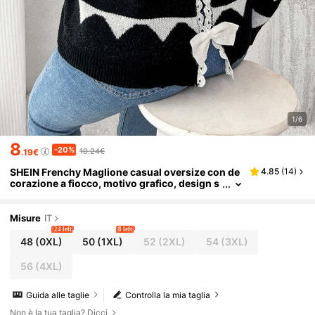
1/6
8
-20%
10.24€
.19€
SHEIN Frenchy Maglione casual oversize con de
4.85
(
14
)
corazione a fiocco, motivo grafico, design s
emplice
Misure
IT
24 left
8 left
48
(0XL)
50
(1XL)
52
(2XL)
54
(3XL)
56
(4XL)
Guida alle taglie
Controlla la mia taglia
Non è la tua taglia? Dicci