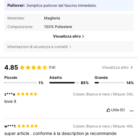
Pullover:
Semplice pullover dal fascino immediato.
Materiale:
Maglieria
Composizione:
100% Poliestere
Visualizza altro
Informazioni di sicurezza e contatti
4.85
(14)
Visualizza altro
Piccolo
Adatto
Grande
1%
85%
14%
z***a
Colore: Bianco e nero / Misure: 0XL
love
it
Utile
(0)
w***1
Colore: Bianco e nero / Misure: 4XL
super
article
.
conforme
à
la
description
je
recommande