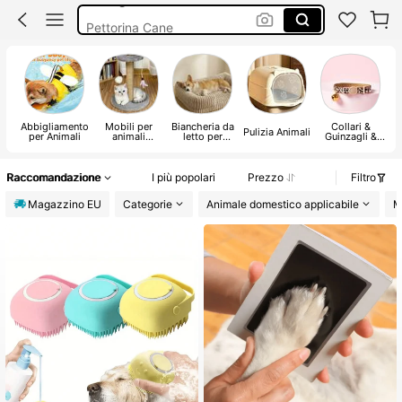
Pettorina Cane
Giochi Per Gatti
Cuccia Per Cani
Abbigliamento
Mobili per
Biancheria da
Collari &
Pulizia Animali
per Animali
animali
letto per
Guinzagli &
domestici
animali
Pettorine
domestici
Raccomandazione
I più popolari
Prezzo
Filtro
Magazzino EU
Categorie
Animale domestico applicabile
M