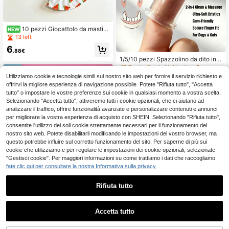
10 pezzi Giocattolo da mastic
NEW
are per pappagalli a forma di pantof
13 left
ola, adatto per uccelli in primavera
6
ed estate, per la pulizia dei denti e il
.88€
sollievo dallo stress, giocattolo edu
1/5/10 pezzi Spazzolino da dito in s
cativo e di addestramento per uccel
ilicone per animali domestici, set di
#2 Bestseller
in Multicolore Spazzolino da denti per animali dom
li, in materiale siliconico, colore cas
cura dentale per cani e gatti, spazz
Utilizziamo cookie e tecnologie simili sul nostro sito web per fornire il servizio richiesto e
2
uale, uso
olino con setole piccole e morbide, f
.98€
offrirvi la migliore esperienza di navigazione possibile. Potete "Rifiuta tutto", "Accetta
orniture per l'igiene orale di cuccioli
tutto" o impostare le vostre preferenze sui cookie in qualsiasi momento a vostra scelta.
e gattini, protezione dei denti, fornit
Selezionando "Accetta tutto", attiveremo tutti i cookie opzionali, che ci aiutano ad
ure per animali domestici
analizzare il traffico, offrire funzionalità avanzate e personalizzare contenuti e annunci
per migliorare la vostra esperienza di acquisto con SHEIN. Selezionando "Rifiuta tutto",
consentite l'utilizzo dei soli cookie strettamente necessari per il funzionamento del
nostro sito web. Potete disabilitarli modificando le impostazioni del vostro browser, ma
questo potrebbe influire sul corretto funzionamento del sito. Per saperne di più sui
cookie che utilizziamo e per regolare le impostazioni dei cookie opzionali, selezionate
"Gestisci cookie". Per maggiori informazioni su come trattiamo i dati che raccogliamo,
fate clic qui per consultare la nostra Informativa sulla privacy.
Rifiuta tutto
1
0
Accetta tutto
PETSIN
PETSIN Dispenser portatile in pelle