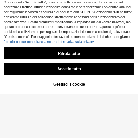
Selezionando "Accetta tutto", attiveremo tutti i cookie opzionali, che ci aiutano ad
analizzare il traffico, offrire funzionalità avanzate e personalizzare contenuti e annunci
per migliorare la vostra esperienza di acquisto con SHEIN. Selezionando "Rifiuta tutto",
consentite l'utilizzo dei soli cookie strettamente necessari per il funzionamento del
nostro sito web. Potete disabilitarli modificando le impostazioni del vostro browser, ma
questo potrebbe influire sul corretto funzionamento del sito. Per saperne di più sui
cookie che utilizziamo e per regolare le impostazioni dei cookie opzionali, selezionate
"Gestisci cookie". Per maggiori informazioni su come trattiamo i dati che raccogliamo,
fate clic qui per consultare la nostra Informativa sulla privacy.
Accessori per Pulizia
Magazzino EU
Rifiuta tutto
Animali
25
.63€
-1%
26.04€
4-7 giorni lavorativi
Accetta tutto
2/4 pezzi Spugne riutilizzabili per la
pulizia dei peli degli animali domesti
26 left
ci, efficaci per prevenire l'aggrovigli
Gestisci i cookie
COMPRA ORA
3
AGGIUNGI AL CARRELLO
amento, adatte per la lavatrice, ass
.45€
3.48€
orbono lanugine, peli e detriti, facili
da pulire, riutilizzabili, ideali per i pr
oprietari di animali domestici e i gior
ni di lavanderia
Risparmia 0.01€