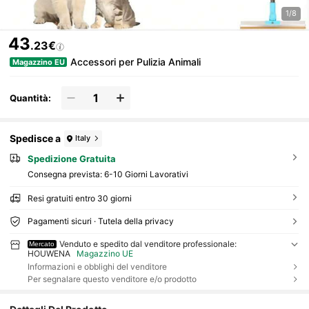
1/8
43
.23€
Accessori per Pulizia Animali
Magazzino EU
Quantità:
Spedisce a
Italy
Spedizione Gratuita
Consegna prevista:
6-10 Giorni Lavorativi
Resi gratuiti entro 30 giorni
Pagamenti sicuri · Tutela della privacy
Venduto e spedito dal venditore professionale:
Mercato
HOUWENA
Magazzino UE
Informazioni e obblighi del venditore
Per segnalare questo venditore e/o prodotto