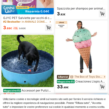
Spazzola per shampoo per animali
Risparmia 0.04€
domestici, Spazzola da bagno per c
3
.82€
ani/gatti, Spazzola in silicone per a
GJYC PET Salviette per occhi di ca
nimali domestici con dispenser di sh
ni e gatti - Rimuovono delicatament
#2 Bestseller
in ANIMALE DOMESTICO Accessori per la pulizia degl
ampoo, Toelettatura per animali do
e macchie di lacrime, detriti e secre
mestici, Adatta per peli lunghi e cort
3
zioni - Detergente ipoallergenico p
.88€
-1%
3.92€
i
er occhi, viso e pieghe - 60 pezzi/c
onfezione
The Box of Toys Store
Creaciones Llopis Acc
Magazzino EU
essori per la pulizia degli animali do
33
.49€
mestici
Accessori per Pulizia
Magazzino EU
Animali
10 left
Utilizziamo cookie e tecnologie simili sul nostro sito web per fornire il servizio richiesto e
33
.54€
offrirvi la migliore esperienza di navigazione possibile. Potete "Rifiuta tutto", "Accetta
4-7 giorni lavorativi
tutto" o impostare le vostre preferenze sui cookie in qualsiasi momento a vostra scelta.