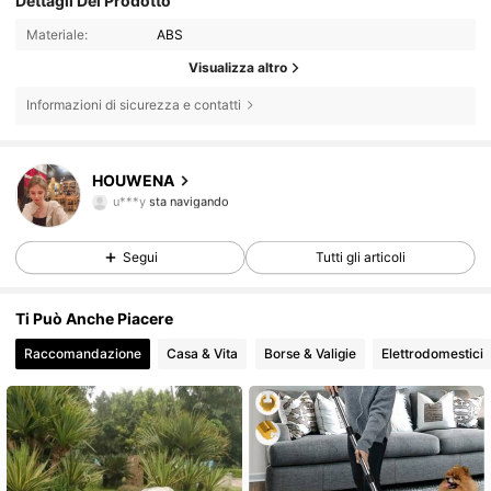
Dettagli Del Prodotto
Materiale:
ABS
Visualizza altro
Informazioni di sicurezza e contatti
4 Follower
HOUWENA
u***y
sta navigando
4 Follower
Segui
Tutti gli articoli
4 Follower
4 Follower
Ti Può Anche Piacere
Raccomandazione
Casa & Vita
Borse & Valigie
Elettrodomestici
4 Follower