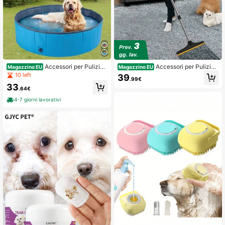
Accessori per Pulizia
Accessori per Pulizia
Magazzino EU
Magazzino EU
Animali
Animali
10 left
39
.99€
33
.64€
4-7 giorni lavorativi