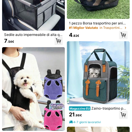
#1 Miglior Valutato
in Trasportini morbidi per animali domestici
9 left
1 pezzo Borsa trasportino per anim
ali in rete traspirante con cerniera,
#1 Miglior Valutato
#1 Miglior Valutato
in Trasportini morbidi per animali domestici
in Trasportini morbidi per animali domestici
manico regolabile, borsa per cani di
1 pezzo Zaino da viaggio per anima
9 left
9 left
4
Sedile auto impermeabile di alta qu
piccola taglia, borsa per gatti, zaino
li domestici, Zaino trasportino portat
.82€
28 left
#1 Miglior Valutato
in Trasportini morbidi per animali domestici
alità per animali domestici per cani
per cani, adatta per giochi all'apert
ile per gatti, Zaino per animali dome
7
.54€
6
di piccola e media taglia, trasportin
9 left
o, brevi viaggi, trasporto di animali
stici da esterno. Design in rete trasp
.85€
o portatile e pieghevole per gatti/ca
domestici, portatile e pratica
irante, adatto per gatti e cani di tagli
ni, cinghie regolabili e tasca di stoc
a media e piccola, può contenere g
caggio sicura per un adattamento p
attini, gatti piccoli e animali domesti
reciso sul sedile anteriore, stabile e
ci fino a 13 libbre.
senza vibrazioni, adatto per gatti e
Zaino da trasporto per animali dome
cani per uscite in auto, accessorio
stici con capacità di 16 libbre/7,5 k
per auto
11
.33€
g, regolabile, adatto per cani e gatti
di piccola taglia, borsa da viaggio tr
aspirante e pieghevole per Teddy, P
omerania, gattini
Zaino-trasportino per
Magazzino EU
animali domestici di grandi dimensi
21
.98€
oni per gatti e cani di piccola taglia,
portatile, in rete traspirante, pieghe
4-7 giorni lavorativi
vole, con doppi cinturini per le spall
e e manico