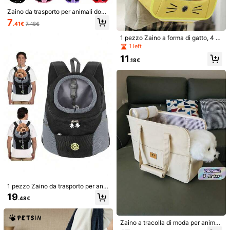
Pagamenti sicuri · Tutela della privacy
Zaino da trasporto per animali dom
estici portatile, con tasca anteriore
7
.41€
7.48€
in rete adatta per cani e gatti di pic
Per segnalare questo venditore e/o prodotto
cola taglia per viaggi all'aperto, incl
1 pezzo Zaino a forma di gatto, 4 o
ude una ciotola da viaggio pieghev
pzioni di colore, adatto per gatti sot
1 left
ole per viaggi senza preoccupazio
Dettagli Del Prodotto
to i 6 kg o cani di piccola taglia sott
ni. Zaino da trasporto per gatti, rimo
11
o i 5 kg per attività all'aperto, trasp
.18€
rchio per bicicletta
Colore:
Rosa (Fino a 8 kg)
ortino per gatti
Visualizza altro
Informazioni di sicurezza e contatti
Ti Può Anche Piacere
Raccomandazione
Automobile
Casa & Vita
Cellulari & Accessori
1 pezzo Zaino da trasporto per ani
mali domestici con tasche portaogg
19
.48€
etti, borsa frontale per cani di picco
la taglia, con cinghie regolabili, zai
no per cani traspirante con cintura
per viaggi, escursioni, ciclismo e us
Zaino a tracolla di moda per animali
o all'aperto
domestici per uscite casual. Borsa