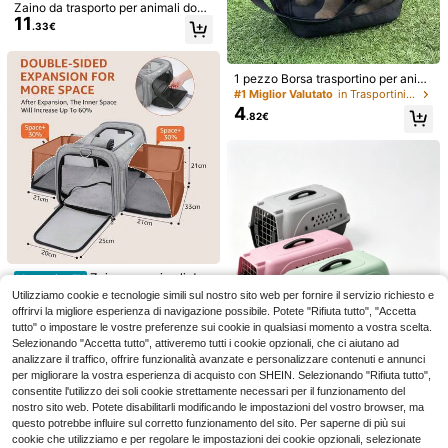
Zaino da trasporto per animali dom
domestici di grande capacità e port
11
estici con capacità di 16 libbre/7,5
atile
.33€
kg, regolabile, adatto per cani e gat
ti di piccola taglia, borsa da viaggio
#1 Miglior Valutato
in Trasportini morbidi per animali domestici
traspirante e pieghevole per Teddy,
13 left
Pomerania, gattini
1 pezzo Borsa trasportino per anim
ali in rete traspirante con cerniera,
Zaino da trasporto per animali dome
#1 Miglior Valutato
#1 Miglior Valutato
in Trasportini morbidi per animali domestici
in Trasportini morbidi per animali domestici
manico regolabile, borsa per cani di
11
stici con capacità di 16 libbre/7,5 k
4
13 left
13 left
.33€
.82€
piccola taglia, borsa per gatti, zaino
g, regolabile, adatto per cani e gatti
#1 Miglior Valutato
in Trasportini morbidi per animali domestici
per cani, adatta per giochi all'apert
di piccola taglia, borsa da viaggio tr
13 left
o, brevi viaggi, trasporto di animali
aspirante e pieghevole per Teddy, P
domestici, portatile e pratica
omerania, gattini
Zaino per animali dom
PETSIN
Magazzino EU
estici
9 left
Utilizziamo cookie e tecnologie simili sul nostro sito web per fornire il servizio richiesto e
PETSIN Zaino carino per cani - Zai
8
52
no portatile e traspirante con cinghi
offrirvi la migliore esperienza di navigazione possibile. Potete "Rifiuta tutto", "Accetta
.53€
.99€
e regolabili per gatti e cani, da indos
tutto" o impostare le vostre preferenze sui cookie in qualsiasi momento a vostra scelta.
sare a tracolla o a spalla, articoli per
Selezionando "Accetta tutto", attiveremo tutti i cookie opzionali, che ci aiutano ad
4-7 giorni lavorativi
animali domestici | Accessori di per
analizzare il traffico, offrire funzionalità avanzate e personalizzare contenuti e annunci
cani
Borsa da trasporto per animali dome
per migliorare la vostra esperienza di acquisto con SHEIN. Selezionando "Rifiuta tutto",
6
stici universale, borsa a spalla per c
consentite l'utilizzo dei soli cookie strettamente necessari per il funzionamento del
.36€
-1%
6.48€
ani piccoli, borsa a spalla per gatti,
nostro sito web. Potete disabilitarli modificando le impostazioni del vostro browser, ma
borsa a tracolla per gatti, borsa da tr
questo potrebbe influire sul corretto funzionamento del sito. Per saperne di più sui
asporto per gatti per uso esterno
1 pezzo Trasportino p
Magazzino EU
cookie che utilizziamo e per regolare le impostazioni dei cookie opzionali, selezionate