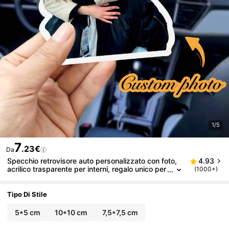
1/5
7
.23€
Da
Specchio retrovisore auto personalizzato con foto,
4.93
acrilico trasparente per interni, regalo unico per
(1000+)
San Valentino, compleanno, anniversario, Festa
della Mamma, per lui, per lei, fidanzato, fidanzata, f
amiglia, amici, decorazione stile Y2K, estetica, regal
Tipo Di Stile
o di Natale
5*5 cm
10*10 cm
7,5*7,5 cm