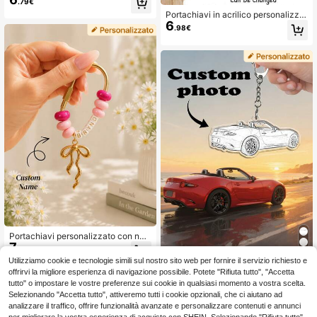
.79€
e testo, ricordo per la festa del pap
Portachiavi in acrilico personalizzat
à, regalo per il nuovo papà, portachi
6
o Y2K per coppie, ornamento da ap
avi personalizzato con foto
.98€
pendere in auto con foto personaliz
zata, ciondolo per zaino per coppie,
regalo per San Valentino e annivers
ario
Portachiavi personalizzato con no
7
me, ciondolo per borsa con perline
.98€
a lettera personalizzate, accessorio
Utilizziamo cookie e tecnologie simili sul nostro sito web per fornire il servizio richiesto e
1 pezzo Portachiavi personalizzato
regalo di compleanno, regalo di app
5
con foto dell'auto per uomo
offrirvi la migliore esperienza di navigazione possibile. Potete "Rifiuta tutto", "Accetta
rezzamento per la migliore amica, r
.89€
tutto" o impostare le vostre preferenze sui cookie in qualsiasi momento a vostra scelta.
egalo di ringraziamento per l'insegn
ante
Selezionando "Accetta tutto", attiveremo tutti i cookie opzionali, che ci aiutano ad
analizzare il traffico, offrire funzionalità avanzate e personalizzare contenuti e annunci