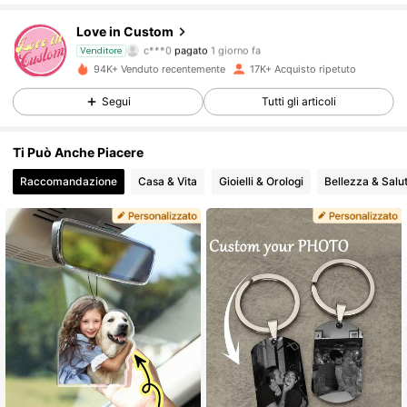
Love in Custom
10K Follower
4.86
c***0
pagato
1 giorno fa
Venditore
k***6
segue
7 ore fa
94K+ Venduto recentemente
17K+ Acquisto ripetuto
10K Follower
4.86
Segui
Tutti gli articoli
Ti Può Anche Piacere
10K Follower
4.86
Raccomandazione
Casa & Vita
Gioielli & Orologi
Bellezza & Salu
10K Follower
4.86
10K Follower
4.86
10K Follower
4.86
10K Follower
4.86