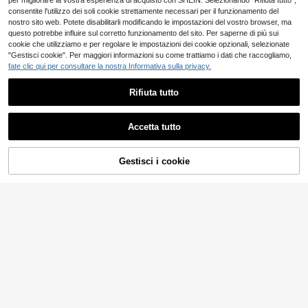
per migliorare la vostra esperienza di acquisto con SHEIN. Selezionando "Rifiuta tutto",
consentite l'utilizzo dei soli cookie strettamente necessari per il funzionamento del
nostro sito web. Potete disabilitarli modificando le impostazioni del vostro browser, ma
questo potrebbe influire sul corretto funzionamento del sito. Per saperne di più sui
cookie che utilizziamo e per regolare le impostazioni dei cookie opzionali, selezionate
"Gestisci cookie". Per maggiori informazioni su come trattiamo i dati che raccogliamo,
fate clic qui per consultare la nostra Informativa sulla privacy.
Rifiuta tutto
Portachiavi in acrilico personalizzat
6
o con foto, stampa a colori ad alta d
Accetta tutto
.54€
efinizione su entrambi i lati, regalo p
Facendo clic su “Personalizza”, accetti i Termini e condizioni.
er la Festa del Papà/San Valentino/
Festa della Mamma, regalo per pap
Gestisci i cookie
à/fidanzato/migliore amico, ciondol
Personalizza ora
Risparmia 0.11€
o creativo, unisex
Moschettoni a molla a forma di D pe
2
rsonalizzati da 1 a 50 pezzi, clip in l
.77€
-3%
2.88€
ega di alluminio con testo e logo per
sonalizzati, portachiavi per arrampi
cata, campeggio, escursionismo al
l'aperto, ciondoli per borse, mosche
ttone robusto